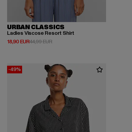
URBAN CLASSICS
Ladies Viscose Resort Shirt
Derzeitiger Preis: 18,90 EUR
Aktionspreis: 44,99 EUR
18,90 EUR
44,99 EUR
-49%