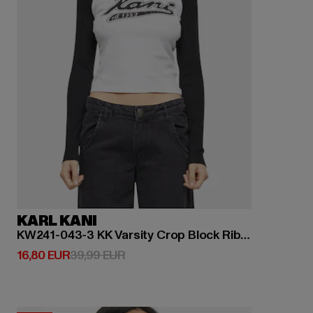
KARL KANI
KW241-043-3 KK Varsity Crop Block Rib Ls
Derzeitiger Preis: 16,80 EUR
Aktionspreis: 39,99 EUR
16,80 EUR
39,99 EUR