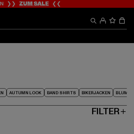
ION ❯❯
ZUM SALE
❮❮
EN
AUTUMN LOOK
BAND SHIRTS
BIKERJACKEN
BLUME
FILTER