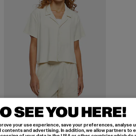
O SEE YOU HERE!
URBAN CLASSICS
Towel Resort
rove your use experience, save your preferences, analyse u
Derzeitiger Preis: 22,00 EUR
Aktionspreis: 54,99 EUR
22,00 EUR
54,99 EUR
ontents and advertising. In addition, we allow partners to e
ocessing of your data in the USA or other countries which do 