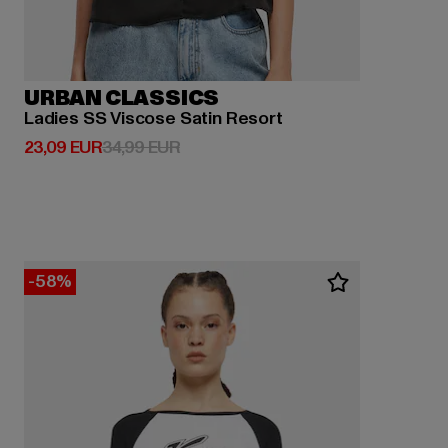
URBAN CLASSICS
Ladies SS Viscose Satin Resort
Derzeitiger Preis: 23,09 EUR
Aktionspreis: 34,99 EUR
23,09 EUR
34,99 EUR
-58%