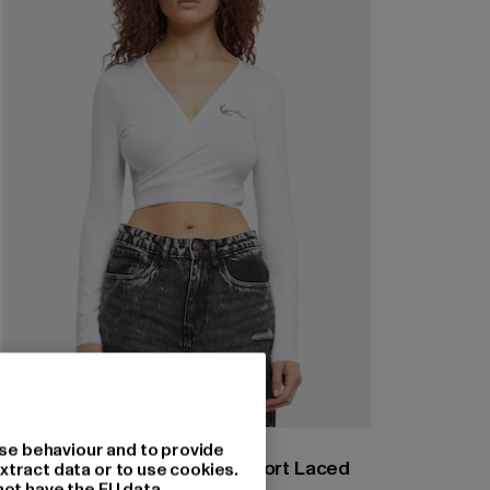
KARL KANI
se behaviour and to provide
Chest Signature Essential Short Laced
xtract data or to use cookies.
not have the EU data