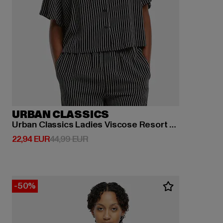
URBAN CLASSICS
Urban Classics Ladies Viscose Resort Shirt
Derzeitiger Preis: 22,94 EUR
Aktionspreis: 44,99 EUR
22,94 EUR
44,99 EUR
-50%