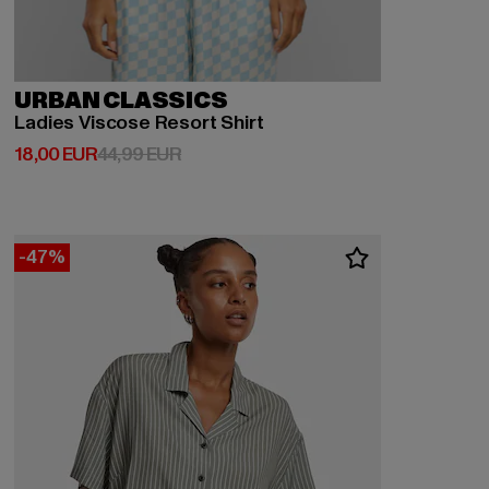
URBAN CLASSICS
Ladies Viscose Resort Shirt
Derzeitiger Preis: 18,00 EUR
Aktionspreis: 44,99 EUR
18,00 EUR
44,99 EUR
-47%