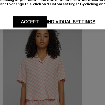
ant to change this, click on "Custom settings". By clicking on 
ACCEPT
INDIVIDUAL SETTINGS
-60%