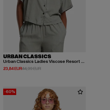
URBAN CLASSICS
Urban Classics Ladies Viscose Resort Shirt
Derzeitiger Preis: 23,84 EUR
Aktionspreis: 44,99 EUR
23,84 EUR
44,99 EUR
-60%