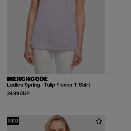
MERCHCODE
Ladies Spring - Tulip Flower T-Shirt
Derzeitiger Preis: 24,99 EUR
24,99 EUR
NEU