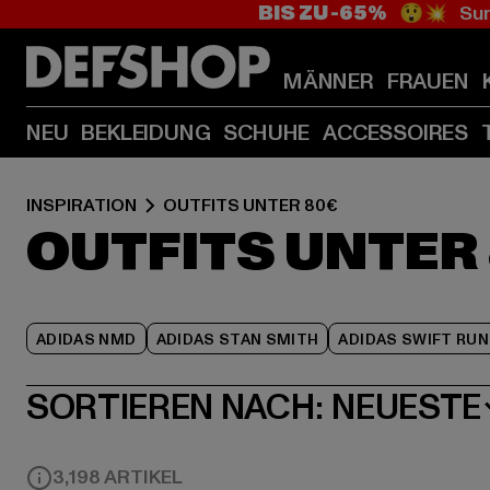
BIS ZU -65%
😲💥 Sum
MÄNNER
FRAUEN
NEU
BEKLEIDUNG
SCHUHE
ACCESSOIRES
INSPIRATION
OUTFITS UNTER 80€
OUTFITS UNTER
ADIDAS NMD
ADIDAS STAN SMITH
ADIDAS SWIFT RUN
SORTIEREN NACH:
NEUESTE
3,198 ARTIKEL