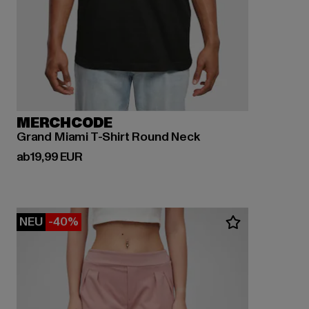
MERCHCODE
Grand Miami T-Shirt Round Neck
Derzeitiger Preis: ab 19,99 EUR
ab
19,99 EUR
NEU
-40%