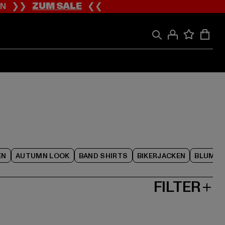
ION ❯❯
ZUM SALE
❮❮
EN
AUTUMN LOOK
BAND SHIRTS
BIKERJACKEN
BLUME
FILTER