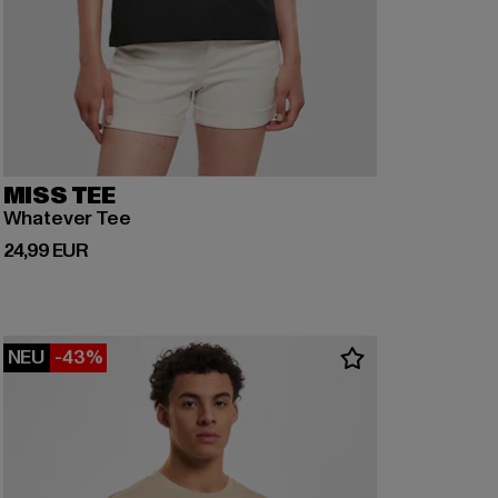
MISS TEE
Whatever Tee
Derzeitiger Preis: 24,99 EUR
24,99 EUR
NEU
-43%