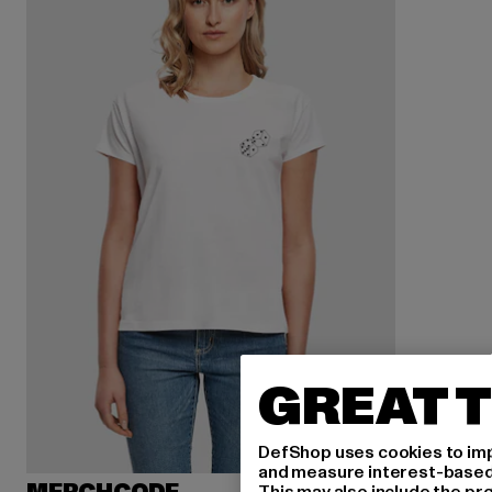
GREAT T
DefShop uses cookies to imp
and measure interest-based c
This may also include the pr