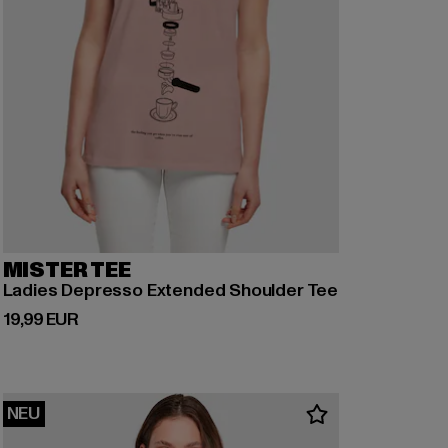
MISTER TEE
Ladies Depresso Extended Shoulder Tee
Derzeitiger Preis: 19,99 EUR
19,99 EUR
NEU