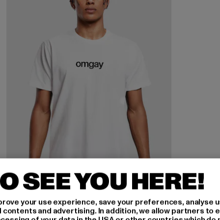
O SEE YOU HERE!
rove your use experience, save your preferences, analyse u
ontents and advertising. In addition, we allow partners to e
ocessing of your data in the USA or other countries which do 