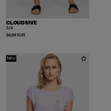
CLOUD5IVE
3/4
Derzeitiger Preis: 24,99 EUR
24,99 EUR
NEU