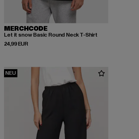
MERCHCODE
Let it snow Basic Round Neck T-Shirt
Derzeitiger Preis: 24,99 EUR
24,99 EUR
NEU