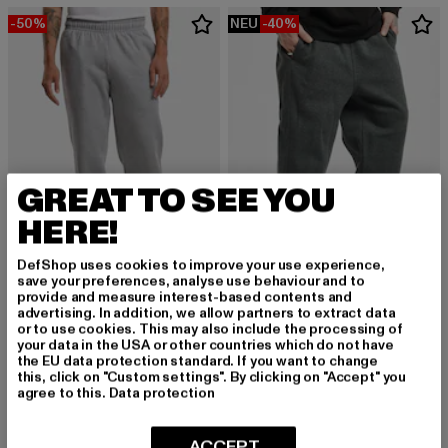
-50%
NEU
-40%
GREAT TO SEE YOU
HERE!
DefShop uses cookies to improve your use experience,
save your preferences, analyse use behaviour and to
provide and measure interest-based contents and
URBAN CLASSICS
URBAN CLASSICS
advertising. In addition, we allow partners to extract data
Basic Essential
Sweat
or to use cookies. This may also include the processing of
Derzeitiger Preis: 17,50 EUR
Aktionspreis: 34,99 EUR
Derzeitiger Preis: 29,99 EUR
Aktionspreis:
17,50 EUR
34,99 EUR
29,99 EUR
49,99 EUR
your data in the USA or other countries which do not have
the EU data protection standard. If you want to change
this, click on "Custom settings". By clicking on "Accept" you
agree to this.
Data protection
-33%
-36%
ACCEPT