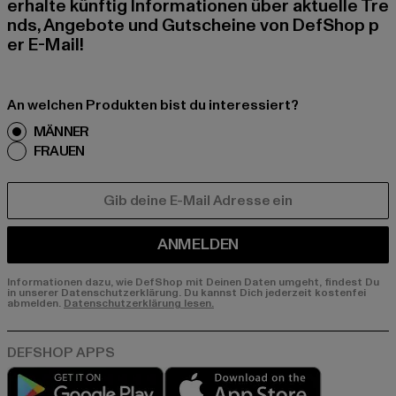
erhalte künftig Informationen über aktuelle Tre
nds, Angebote und Gutscheine von DefShop p
er E-Mail!
An welchen Produkten bist du interessiert?
MÄNNER
FRAUEN
E-MAIL
ANMELDEN
Informationen dazu, wie DefShop mit Deinen Daten umgeht, findest Du
in unserer Datenschutzerklärung. Du kannst Dich jederzeit kostenfei
abmelden.
Datenschutzerklärung lesen.
Play market
App store