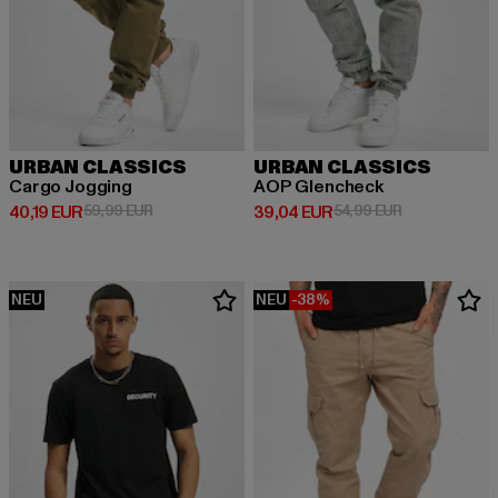
URBAN CLASSICS
URBAN CLASSICS
Cargo Jogging
AOP Glencheck
Derzeitiger Preis: 40,19 EUR
Aktionspreis: 59,99 EUR
Derzeitiger Preis: 39,04 EUR
Aktionspreis:
40,19 EUR
59,99 EUR
39,04 EUR
54,99 EUR
NEU
NEU
-38%