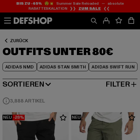
BIS ZU -65%
😲💥 Summer Sale Reloaded — absolute
Zum
Zum
Zum
RABATTESKALATION ❯❯
ZUM SALE
❮❮
Inhalt
Fußzeile
Produktraster
springen
springen
springen
ZURÜCK
OUTFITS UNTER 80€
ADIDAS NMD
ADIDAS STAN SMITH
ADIDAS SWIFT RUN
SORTIEREN
FILTER
BELIEBTESTE
3,888 ARTIKEL
NEU
-28%
NEU