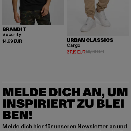
BRANDIT
Security
URBAN CLASSICS
Derzeitiger Preis: 14,99 EUR
14,99 EUR
Cargo
Derzeitiger Preis: 37,19 EUR
Aktionspreis: 
37,19 EUR
59,99 EUR
MELDE DICH AN, UM
INSPIRIERT ZU BLEI
BEN!
Melde dich hier für unseren Newsletter an und