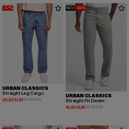
-57%
NEU
-56%
URBAN CLASSICS
Straight Leg Cargo
URBAN CLASSICS
Derzeitiger Preis: 25,80 EUR
Aktionspreis: 59,99 EUR
25,80 EUR
59,99 EUR
Straight Fit Denim
Derzeitiger Preis: 19,80 EUR
Aktionspreis: 
19,80 EUR
44,99 EUR