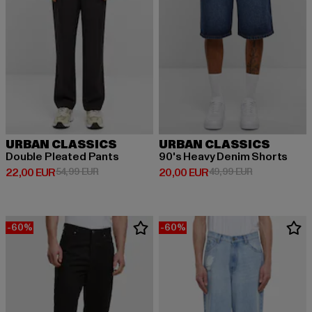
URBAN CLASSICS
URBAN CLASSICS
Double Pleated Pants
90's Heavy Denim Shorts
Derzeitiger Preis: 22,00 EUR
Aktionspreis: 54,99 EUR
Derzeitiger Preis: 20,00 EUR
Aktionspreis:
22,00 EUR
54,99 EUR
20,00 EUR
49,99 EUR
-60%
-60%