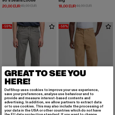
90‘s Jeans Loose
Big
Derzeitiger Preis: 20,00 EUR
Aktionspreis: 49,99 EUR
Derzeitiger Preis: 18,00 EUR
Aktionspreis: 
20,00 EUR
49,99 EUR
18,00 EUR
44,99 EUR
-59%
-58%
GREAT TO SEE YOU
HERE!
DefShop uses cookies to improve your use experience,
save your preferences, analyse use behaviour and to
URBAN CLASSICS
provide and measure interest-based contents and
advertising. In addition, we allow partners to extract data
Open Edge Loose
URBAN CLASSICS
or to use cookies. This may also include the processing of
Derzeitiger Preis: 28,70 EUR
Aktionspreis: 69,99 EUR
28,70 EUR
69,99 EUR
90´s
your data in the USA or other countries which do not have
Derzeitiger Preis: 23,10 EUR
Aktionspreis: 
23,10 EUR
54,99 EUR
the EU data protection standard. If you want to change