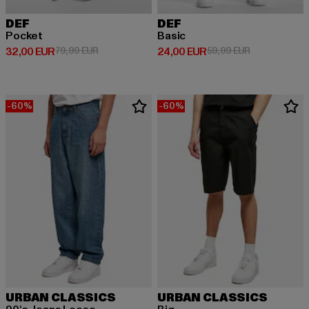
DEF
DEF
Pocket
Basic
Derzeitiger Preis: 32,00 EUR
Aktionspreis: 79,99 EUR
Derzeitiger Preis: 24,00 EUR
Aktionspreis:
32,00 EUR
79,99 EUR
24,00 EUR
59,99 EUR
-60%
-60%
URBAN CLASSICS
URBAN CLASSICS