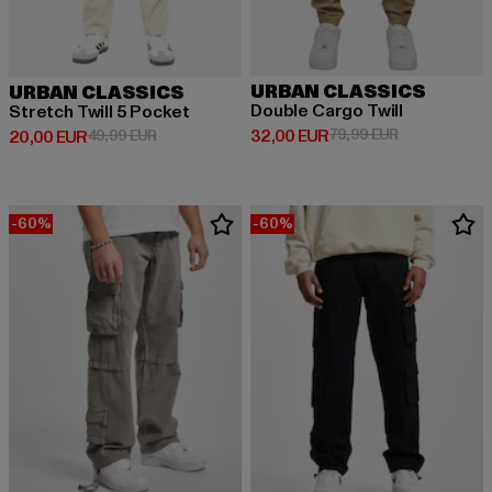
URBAN CLASSICS
URBAN CLASSICS
Double Cargo Twill
Stretch Twill 5 Pocket
Derzeitiger Preis: 32,00 EUR
Aktionspreis:
32,00 EUR
79,99 EUR
Derzeitiger Preis: 20,00 EUR
Aktionspreis: 49,99 EUR
20,00 EUR
49,99 EUR
-60%
-60%