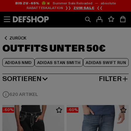
BIS ZU -65%
😲💥 Summer Sale Reloaded — absolute
Zum
Zum
Zum
RABATTESKALATION ❯❯
ZUM SALE
❮❮
Inhalt
Fußzeile
Produktraster
springen
springen
springen
ZURÜCK
OUTFITS UNTER 50€
ADIDAS NMD
ADIDAS STAN SMITH
ADIDAS SWIFT RUN
SORTIEREN
FILTER
HÖCHSTE REDUZIERUNG
620 ARTIKEL
-60%
-60%