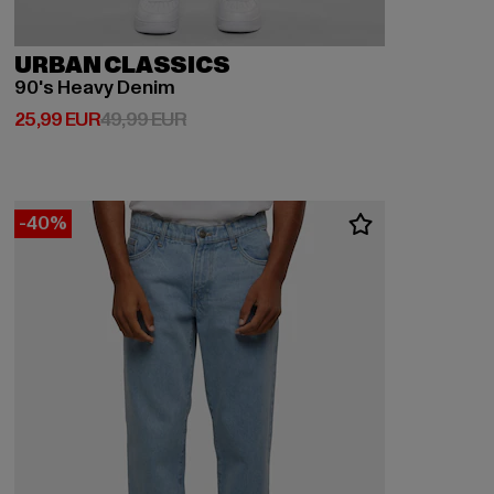
URBAN CLASSICS
90's Heavy Denim
Derzeitiger Preis: 25,99 EUR
Aktionspreis: 49,99 EUR
25,99 EUR
49,99 EUR
-40%