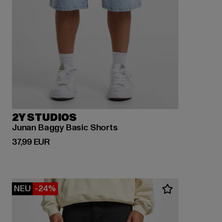
2Y STUDIOS
Junan Baggy Basic Shorts
Derzeitiger Preis: 37,99 EUR
37,99 EUR
NEU
-24%