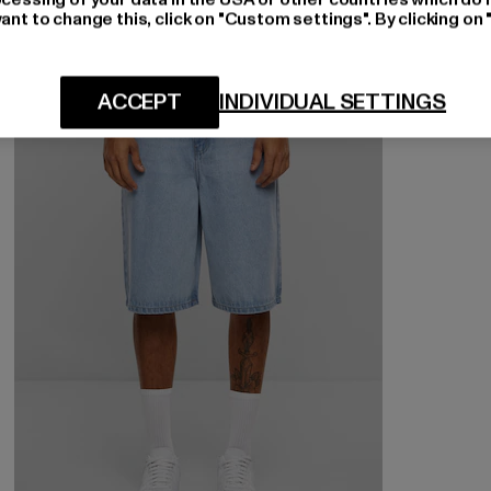
ant to change this, click on "Custom settings". By clicking on 
-48%
ACCEPT
INDIVIDUAL SETTINGS