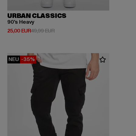
URBAN CLASSICS
90's Heavy
Derzeitiger Preis: 25,00 EUR
Aktionspreis: 49,99 EUR
25,00 EUR
49,99 EUR
NEU
-35%