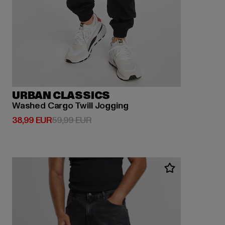
URBAN CLASSICS
Washed Cargo Twill Jogging
Derzeitiger Preis: 38,99 EUR
Aktionspreis: 59,99 EUR
38,99 EUR
59,99 EUR