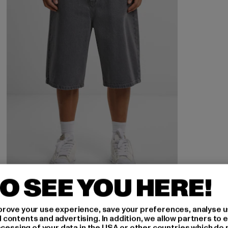
O SEE YOU HERE!
2Y STUDIOS
Junan Baggy Basic Shorts
rove your use experience, save your preferences, analyse u
Derzeitiger Preis: 37,99 EUR
37,99 EUR
ontents and advertising. In addition, we allow partners to e
ocessing of your data in the USA or other countries which do 