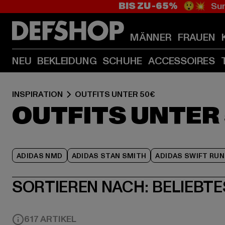
BIS ZU -65%
😲💥 Sum
MÄNNER
FRAUEN
NEU
BEKLEIDUNG
SCHUHE
ACCESSOIRES
INSPIRATION
OUTFITS UNTER 50€
OUTFITS UNTER
ADIDAS NMD
ADIDAS STAN SMITH
ADIDAS SWIFT RUN
SORTIEREN NACH:
BELIEBTE
617 ARTIKEL