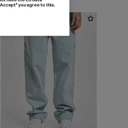
"Accept" you agree to this.
NEU
-33%