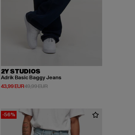
2Y STUDIOS
Adrik Basic Baggy Jeans
Derzeitiger Preis: 43,99 EUR
Aktionspreis: 49,99 EUR
43,99 EUR
49,99 EUR
-56%