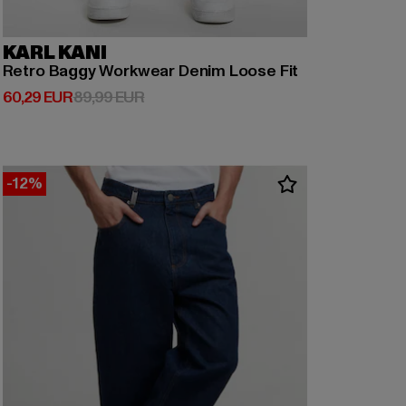
KARL KANI
Retro Baggy Workwear Denim Loose Fit
Derzeitiger Preis: 60,29 EUR
Aktionspreis: 89,99 EUR
60,29 EUR
89,99 EUR
-12%