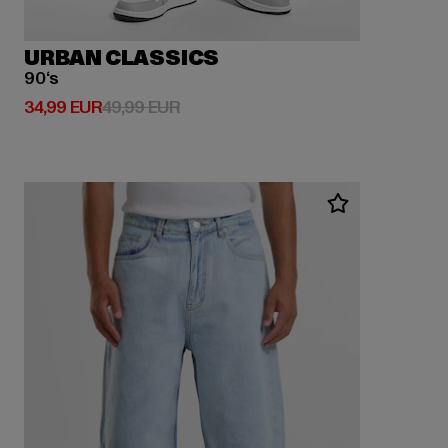
URBAN CLASSICS
90‘s
Derzeitiger Preis: 34,99 EUR
Aktionspreis: 49,99 EUR
34,99 EUR
49,99 EUR