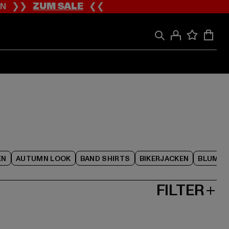
ION ❯❯
ZUM SALE
❮❮
EN
AUTUMN LOOK
BAND SHIRTS
BIKERJACKEN
BLUME
FILTER