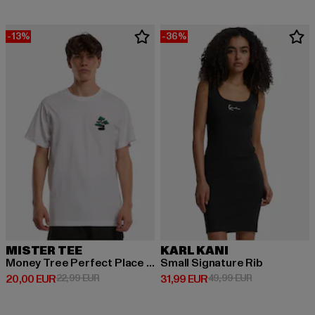
-13%
-36%
MISTER TEE
KARL KANI
Money Tree Perfect Place For Shade Tee
Small Signature Rib
Derzeitiger Preis: 20,00 EUR
Aktionspreis: 22,99 EUR
Derzeitiger Preis: 31,99 EUR
Aktionspreis: 
20,00 EUR
22,99 EUR
31,99 EUR
49,99 EUR