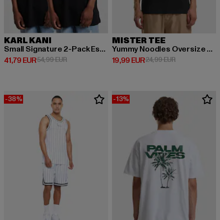
KARL KANI
MISTER TEE
Small Signature 2-Pack Essential
Yummy Noodles Oversize Tee
Derzeitiger Preis: 41,79 EUR
Aktionspreis: 54,99 EUR
Derzeitiger Preis: 19,99 EUR
Aktionspreis: 
41,79 EUR
54,99 EUR
19,99 EUR
24,99 EUR
-38%
-13%