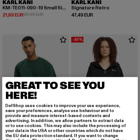
KARL KANI
KARL KANI
KM-TE011-090-19 Small Signature Essential Tee
Signature Retro
Derzeitiger Preis: 21,89 EUR
Aktionspreis: 29,99 EUR
Derzeitiger Preis: 47,49 EUR
21,89 EUR
29,99 EUR
47,49 EUR
-46%
GREAT TO SEE YOU
HERE!
DefShop uses cookies to improve your use experience,
save your preferences, analyse use behaviour and to
provide and measure interest-based contents and
advertising. In addition, we allow partners to extract data
or to use cookies. This may also include the processing of
KARL KANI
KARL KANI
your data in the USA or other countries which do not have
Small Signature Essential
Small Signature Essential Crop
the EU data protection standard. If you want to change
Derzeitiger Preis: 28,49 EUR
Derzeitiger Preis: 37,79 EUR
Aktionspreis:
28,49 EUR
37,79 EUR
69,99 EUR