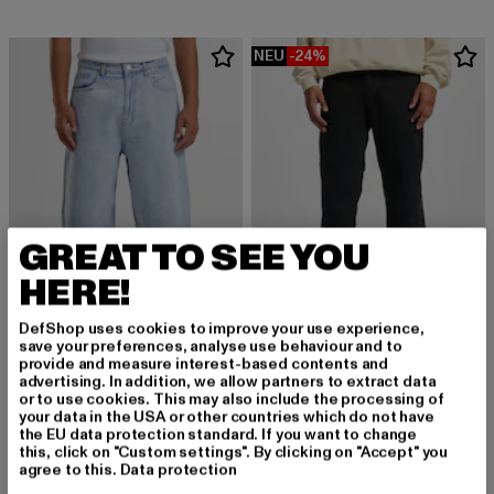
NEU
-24%
GREAT TO SEE YOU
HERE!
DefShop uses cookies to improve your use experience,
save your preferences, analyse use behaviour and to
DEF
provide and measure interest-based contents and
Matteo
advertising. In addition, we allow partners to extract data
2Y STUDIOS
or to use cookies. This may also include the processing of
Derzeitiger Preis: 37,99 EUR
Aktionspreis:
37,99 EUR
49,99 EUR
Junan Baggy Basic Shorts
your data in the USA or other countries which do not have
Derzeitiger Preis: 37,99 EUR
37,99 EUR
the EU data protection standard. If you want to change
this, click on "Custom settings". By clicking on "Accept" you
agree to this.
Data protection