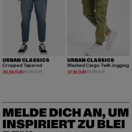
URBAN CLASSICS
URBAN CLASSICS
Cropped Tapered
Washed Cargo Twill Jogging
Derzeitiger Preis: 29,99 EUR
Aktionspreis: 49,99 EUR
Derzeitiger Preis: 37,19 EUR
Aktionspreis: 
29,99 EUR
49,99 EUR
37,19 EUR
59,99 EUR
MELDE DICH AN, UM
INSPIRIERT ZU BLEI