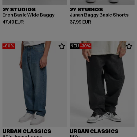
2Y STUDIOS
2Y STUDIOS
Eren Basic Wide Baggy
Junan Baggy Basic Shorts
Derzeitiger Preis: 47,49 EUR
Derzeitiger Preis: 37,99 EUR
47,49 EUR
37,99 EUR
-60%
NEU
-30%
URBAN CLASSICS
URBAN CLASSICS
90‘s Jeans Loose
90‘s