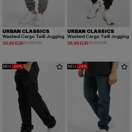
URBAN CLASSICS
URBAN CLASSICS
Washed Cargo Twill Jogging
Washed Cargo Twill Jogging
Derzeitiger Preis: 35,99 EUR
Aktionspreis: 59,99 EUR
Derzeitiger Preis: 38,99 EUR
Aktionspreis:
35,99 EUR
59,99 EUR
38,99 EUR
59,99 EUR
NEU
-29%
NEU
-24%