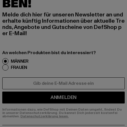
BEN!
Melde dich hier für unseren Newsletter an und
erhalte künftig Informationen über aktuelle Tre
nds, Angebote und Gutscheine von DefShop p
er E-Mail!
An welchen Produkten bist du interessiert?
MÄNNER
FRAUEN
E-MAIL
ANMELDEN
Informationen dazu, wie DefShop mit Deinen Daten umgeht, findest Du
in unserer Datenschutzerklärung. Du kannst Dich jederzeit kostenfei
abmelden.
Datenschutzerklärung lesen.