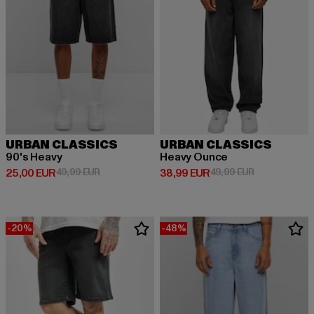
URBAN CLASSICS
URBAN CLASSICS
90's Heavy
Heavy Ounce
Derzeitiger Preis: 25,00 EUR
Aktionspreis: 49,99 EUR
Derzeitiger Preis: 38,99 EUR
Aktionspreis:
25,00 EUR
49,99 EUR
38,99 EUR
49,99 EUR
-20%
-48%