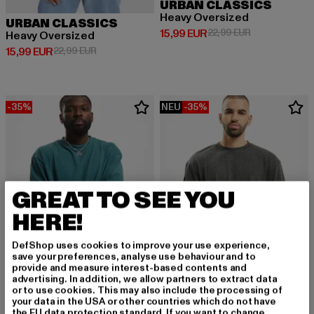
URBAN CLASSICS
Heavy Oversized
URBAN CLASSICS
Derzeitiger Preis: 15,99 EUR
Aktionspreis: 
15,99 EUR
22,99 EUR
Heavy Oversized
Derzeitiger Preis: 15,99 EUR
Aktionspreis: 22,99 EUR
15,99 EUR
22,99 EUR
-35%
NEU
-35%
GREAT TO SEE YOU
HERE!
DefShop uses cookies to improve your use experience,
save your preferences, analyse use behaviour and to
provide and measure interest-based contents and
advertising. In addition, we allow partners to extract data
or to use cookies. This may also include the processing of
your data in the USA or other countries which do not have
URBAN CLASSICS
URBAN CLASSICS
the EU data protection standard. If you want to change