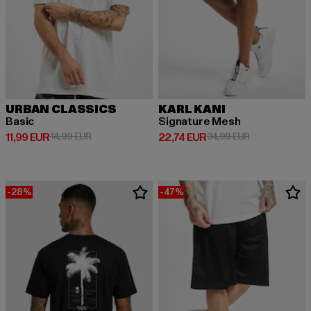
URBAN CLASSICS
KARL KANI
Basic
Signature Mesh
Derzeitiger Preis: 11,99 EUR
Aktionspreis: 14,99 EUR
Derzeitiger Preis: 22,74 EUR
Aktionspreis: 
11,99 EUR
14,99 EUR
22,74 EUR
34,99 EUR
-28%
-47%