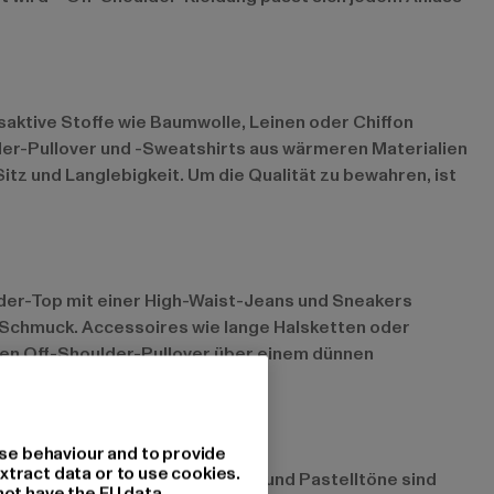
saktive Stoffe wie Baumwolle, Leinen oder Chiffon
der-Pullover und -Sweatshirts aus wärmeren Materialien
itz und Langlebigkeit. Um die Qualität zu bewahren, ist
oulder-Top mit einer High-Waist-Jeans und Sneakers
 Schmuck. Accessoires wie lange Halsketten oder
nen Off-Shoulder-Pullover über einem dünnen
se behaviour and to provide
xtract data or to use cookies.
. Farben wie Beige, Sand, Oliv und Pastelltöne sind
not have the EU data