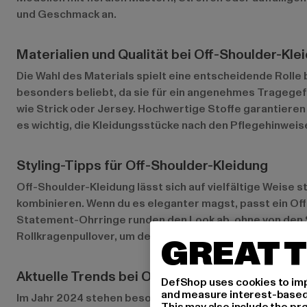
und Geschmack an.
Materialien und Qualität bei Off-Shoulder-Kle
Die Wahl des Materials spielt eine entscheidende Rolle
besonders beliebt, da sie für ein angenehmes Tragegef
wie Strick oder Jersey. Hochwertige Stoffe garantieren 
es wichtig, die Kleidungsstücke nach den Pflegehinwei
Styling-Tipps für Off-Shoulder-Kleidung
Off-Shoulder-Kleidung lässt sich auf vielfältige Weise 
kombinieren. Wenn du es eleganter magst, passt ein O
Statement-Ohrringe runden den Look ab, ohne von den S
Rollkragenpullover, um den Look wintertauglich zu mach
GREAT T
Aktuelle Trends bei Off-Shoulder-Kleidung
DefShop uses cookies to imp
and measure interest-based c
Im Jahr 2024 stehen besonders natürliche Farben und na
This may also include the pr