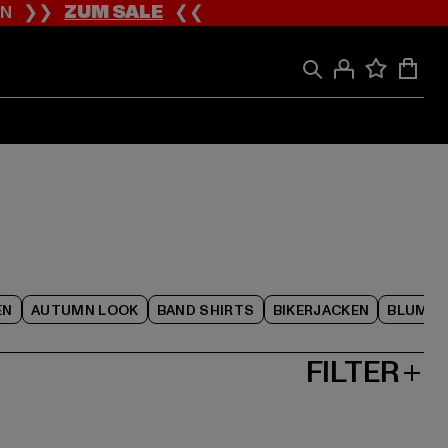
ION ❯❯
ZUM SALE
❮❮
EN
AUTUMN LOOK
BAND SHIRTS
BIKERJACKEN
BLUME
FILTER