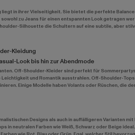
iegt in ihrer Vielseitigkeit. Sie bietet die perfekte Balance
 sowohl zu Jeans für einen entspannten Look getragen werd
oulder-Silhouette die Schultern auf eine subtile, aber stilv
lder-Kleidung
Casual-Look bis hin zur Abendmode
ianten. Off-Shoulder-Kleider sind perfekt für Sommerpart
se Leichtigkeit und Romantik ausstrahlen. Off-Shoulder-Top
inieren. Einige Modelle haben Volants oder Rüschen, die de
malistischen Designs als auch in auffälligeren Varianten mit 
ps in neutralen Farben wie Weiß, Schwarz oder Beige ideal
n Farben wie Rot, Blau oder Grün. Egal, welcher Stil bevorz