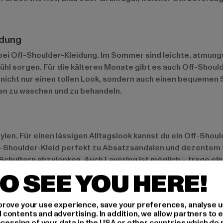
idung
 bei Off-Shoulder-Kleidung. Im Sommer sind leichte, atmung
ühl sorgen. Für die kälteren Monate gibt es auch Off-Shoul
nicht nur einen tollen Look, sondern auch einen bequemen S
sen zu waschen und zu behandeln.
stylen. Für einen lässigen Alltagslook kannst du ein Off-Sh
ff-Shoulder-Kleid perfekt zu Absatzsandalen und dezentem
chultern abzulenken. Auch Layering ist möglich – trage ei
en.
O SEE YOU HERE!
rove your use experience, save your preferences, analyse u
ontents and advertising. In addition, we allow partners to e
chhaltige Materialien im Mittelpunkt der Off-Shoulder-Mode
ocessing of your data in the USA or other countries which do 