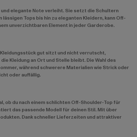
e und elegante Note verleiht. Sie setzt die Schultern
 lässigen Tops bis hin zu eleganten Kleidern, kann Off-
inem unverzichtbaren Element in jeder Garderobe.
Kleidungsstück gut sitzt und nicht verrutscht,
ie Kleidung an Ort und Stelle bleibt. Die Wahl des
n Sommer, während schwerere Materialien wie Strick oder
ht oder auffällig.
l, ob du nach einem schlichten Off-Shoulder-Top für
iert das passende Modell für deinen Stil. Mit über
dukten. Dank schneller Lieferzeiten und attraktiver