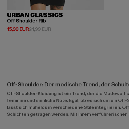
URBAN CLASSICS
Off Shoulder Rib
Derzeitiger Preis: 15,99 EUR
Aktionspreis: 24,99 EUR
15,99 EUR
24,99 EUR
Off-Shoulder: Der modische Trend, der Schult
Off-Shoulder-Kleidung ist ein Trend, der die Modewelt se
feminine und sinnliche Note. Egal, ob es sich um ein Off
lässt sich mühelos in verschiedene Stile integrieren. 
Schichten getragen werden. Mit ihrem verführerischen 