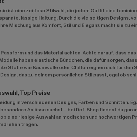
st
ie ist eine zeitlose Stilwahl, die jedem Outfit eine feminin
pannte, lässige Haltung. Durch die vielseitigen Designs, von
hre Mischung aus Komfort, Stil und Eleganz macht sie zu e
 Passform und das Material achten. Achte darauf, dass das 
odelle haben elastische Bündchen, die dafür sorgen, dass d
chte Stoffe wie Baumwolle oder Chiffon eignen sich für de
Design, das zu deinem persönlichen Stil passt, egal ob schlic
uswahl, Top Preise
idung in verschiedenen Designs, Farben und Schnitten. Ega
 besondere Anlässe suchst – bei Def-Shop findest du garant
op eine riesige Auswahl an modischen und hochwertigen Pro
umdrehen tragen.