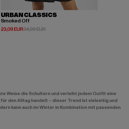
URBAN CLASSICS
Smoked Off
Derzeitiger Preis: 23,09 EUR
Aktionspreis: 34,99 EUR
23,09 EUR
34,99 EUR
nte Weise die Schultern und verleiht jedem Outfit eine
ür den Alltag handelt – dieser Trend ist vielseitig und
ndern kann auch im Winter in Kombination mit passenden