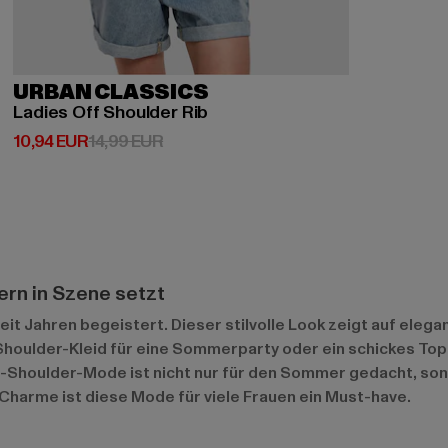
URBAN CLASSICS
Ladies Off Shoulder Rib
Derzeitiger Preis: 10,94 EUR
Aktionspreis: 14,99 EUR
10,94 EUR
14,99 EUR
ern in Szene setzt
it Jahren begeistert. Dieser stilvolle Look zeigt auf elega
-Shoulder-Kleid für eine Sommerparty oder ein schickes Top f
Off-Shoulder-Mode ist nicht nur für den Sommer gedacht, so
Charme ist diese Mode für viele Frauen ein Must-have.