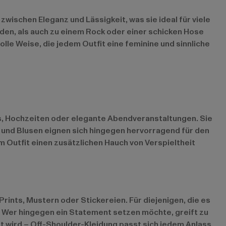
 zwischen Eleganz und Lässigkeit, was sie ideal für viele
en, als auch zu einem Rock oder einer schicken Hose
olle Weise, die jedem Outfit eine feminine und sinnliche
ys, Hochzeiten oder elegante Abendveranstaltungen. Sie
s und Blusen eignen sich hingegen hervorragend für den
m Outfit einen zusätzlichen Hauch von Verspieltheit
Prints, Mustern oder Stickereien. Für diejenigen, die es
. Wer hingegen ein Statement setzen möchte, greift zu
ugt wird – Off-Shoulder-Kleidung passt sich jedem Anlass