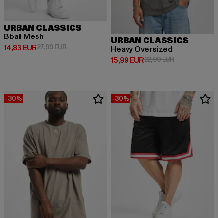
URBAN CLASSICS
Bball Mesh
URBAN CLASSICS
Derzeitiger Preis: 14,83 EUR
Aktionspreis: 27,99 EUR
14,83 EUR
27,99 EUR
Heavy Oversized
Derzeitiger Preis: 15,99 EUR
Aktionspreis: 
15,99 EUR
22,99 EUR
-30%
-30%