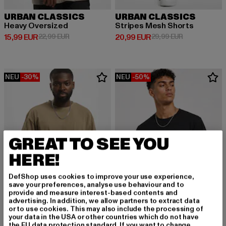
URBAN CLASSICS
URBAN CLASSICS
Heavy Oversized
Stripes Mesh Shorts
Derzeitiger Preis: 15,99 EUR
Aktionspreis: 22,99 EUR
Derzeitiger Preis: 20,99 EUR
Aktionspreis:
15,99 EUR
22,99 EUR
20,99 EUR
29,99 EUR
NEU
-30%
NEU
-50%
GREAT TO SEE YOU
HERE!
DefShop uses cookies to improve your use experience,
save your preferences, analyse use behaviour and to
provide and measure interest-based contents and
advertising. In addition, we allow partners to extract data
or to use cookies. This may also include the processing of
your data in the USA or other countries which do not have
URBAN CLASSICS
the EU data protection standard. If you want to change