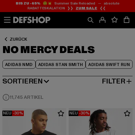
BIS ZU -65%
😲💥 Summer Sale Reloaded — absolute
Zum
Zum
Zum
RABATTESKALATION ❯❯
ZUM SALE
❮❮
Inhalt
Fußzeile
Produktraster
springen
springen
springen
ZURÜCK
NO MERCY DEALS
ADIDAS NMD
ADIDAS STAN SMITH
ADIDAS SWIFT RUN
SORTIEREN
FILTER
BELIEBTESTE
11,745 ARTIKEL
NEU
-30%
NEU
-30%