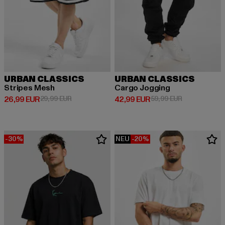
URBAN CLASSICS
URBAN CLASSICS
Stripes Mesh
Cargo Jogging
Derzeitiger Preis: 26,99 EUR
Aktionspreis: 29,99 EUR
Derzeitiger Preis: 42,99 EUR
Aktionspreis:
26,99 EUR
29,99 EUR
42,99 EUR
59,99 EUR
-30%
NEU
-20%