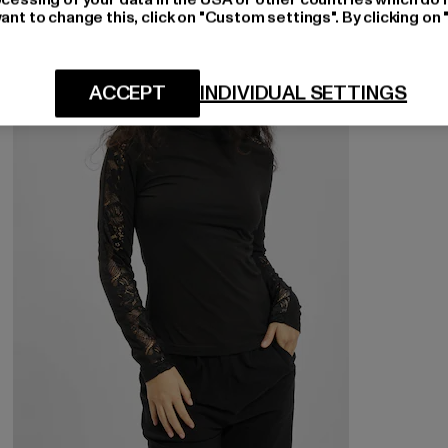
ant to change this, click on "Custom settings". By clicking on 
NEU
-60%
ACCEPT
INDIVIDUAL SETTINGS