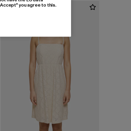
"Accept" you agree to this.
-56%