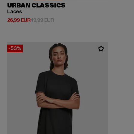
URBAN CLASSICS
Laces
Derzeitiger Preis: 26,99 EUR
Aktionspreis: 49,99 EUR
26,99 EUR
49,99 EUR
-53%