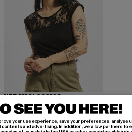
URBAN CLASSICS
Ladies Top Laces
O SEE YOU HERE!
Derzeitiger Preis: 15,99 EUR
Aktionspreis: 24,99 EUR
15,99 EUR
24,99 EUR
rove your use experience, save your preferences, analyse u
ontents and advertising. In addition, we allow partners to e
ocessing of your data in the USA or other countries which do 