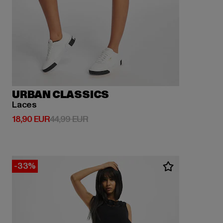
URBAN CLASSICS
Laces
Derzeitiger Preis: 18,90 EUR
Aktionspreis: 44,99 EUR
18,90 EUR
44,99 EUR
-33%