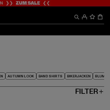
ION ❯❯
ZUM SALE
❮❮
EN
AUTUMN LOOK
BAND SHIRTS
BIKERJACKEN
BLUME
FILTER