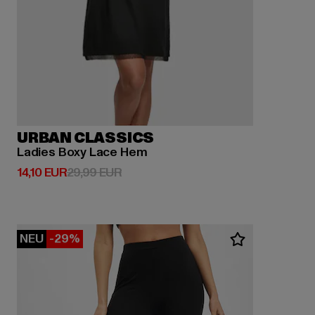
URBAN CLASSICS
Ladies Boxy Lace Hem
Derzeitiger Preis: 14,10 EUR
Aktionspreis: 29,99 EUR
14,10 EUR
29,99 EUR
NEU
-29%