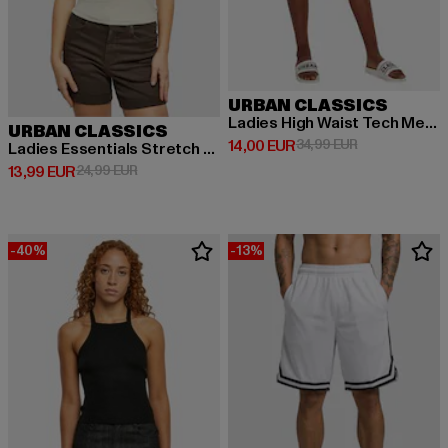
URBAN CLASSICS
Ladies High Waist Tech Mesh
URBAN CLASSICS
Derzeitiger Preis: 14,00 EUR
Aktionspreis: 
14,00 EUR
34,99 EUR
Ladies Essentials Stretch Short Retro Baseball
Derzeitiger Preis: 13,99 EUR
Aktionspreis: 24,99 EUR
13,99 EUR
24,99 EUR
-40%
-13%