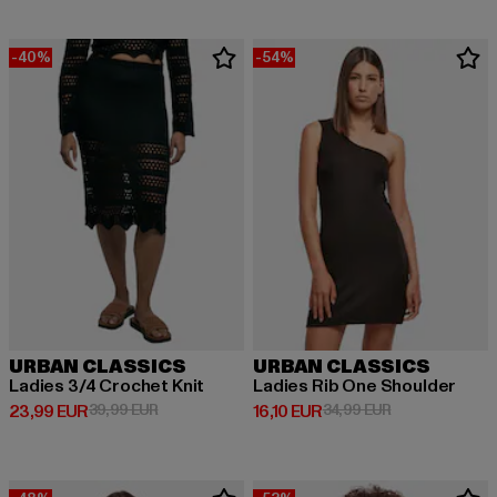
-40%
-54%
URBAN CLASSICS
URBAN CLASSICS
Ladies 3/4 Crochet Knit
Ladies Rib One Shoulder
Derzeitiger Preis: 23,99 EUR
Aktionspreis: 39,99 EUR
Derzeitiger Preis: 16,10 EUR
Aktionspreis: 3
23,99 EUR
39,99 EUR
16,10 EUR
34,99 EUR