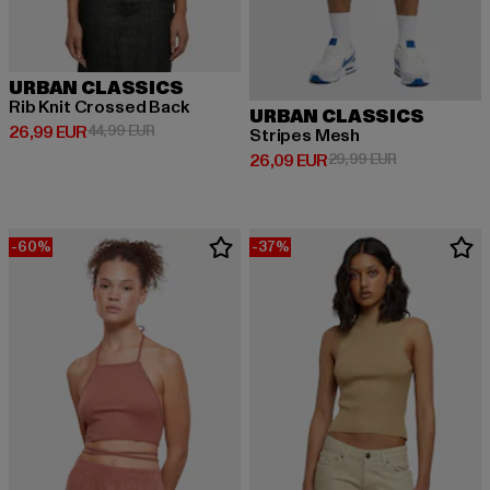
URBAN CLASSICS
Rib Knit Crossed Back
URBAN CLASSICS
Derzeitiger Preis: 26,99 EUR
Aktionspreis: 44,99 EUR
26,99 EUR
44,99 EUR
Stripes Mesh
Derzeitiger Preis: 26,09 EUR
Aktionspreis:
26,09 EUR
29,99 EUR
-60%
-37%