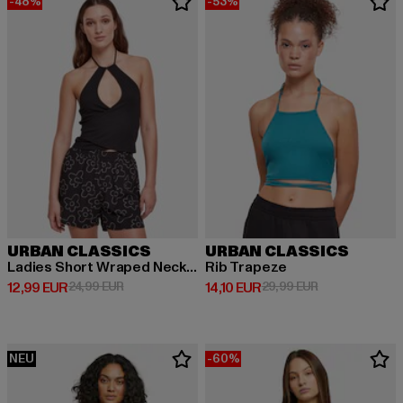
-48%
-53%
URBAN CLASSICS
URBAN CLASSICS
Ladies Short Wraped Neckholder
Rib Trapeze
Derzeitiger Preis: 12,99 EUR
Aktionspreis: 24,99 EUR
Derzeitiger Preis: 14,10 EUR
Aktionspreis: 
12,99 EUR
24,99 EUR
14,10 EUR
29,99 EUR
NEU
-60%