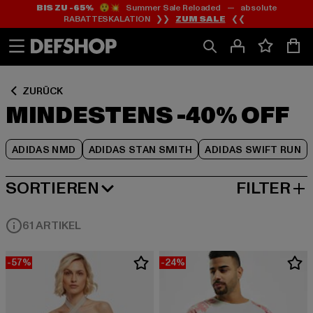
BIS ZU -65%
😲💥 Summer Sale Reloaded — absolute
Zum
Zum
Zum
RABATTESKALATION ❯❯
ZUM SALE
❮❮
Inhalt
Fußzeile
Produktraster
springen
springen
springen
ZURÜCK
MINDESTENS -40% OFF
ADIDAS NMD
ADIDAS STAN SMITH
ADIDAS SWIFT RUN
SORTIEREN
FILTER
NEUESTE
61 ARTIKEL
-57%
-24%