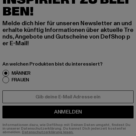
BEN!
Melde dich hier für unseren Newsletter an und
erhalte künftig Informationen über aktuelle Tre
nds, Angebote und Gutscheine von DefShop p
er E-Mail!
An welchen Produkten bist du interessiert?
MÄNNER
FRAUEN
E-MAIL
ANMELDEN
Informationen dazu, wie DefShop mit Deinen Daten umgeht, findest Du
in unserer Datenschutzerklärung. Du kannst Dich jederzeit kostenfei
abmelden.
Datenschutzerklärung lesen.