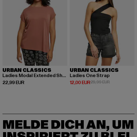
URBAN CLASSICS
URBAN CLASSICS
Ladies Modal Extended Shoulder
Ladies One Strap
Derzeitiger Preis: 22,99 EUR
Derzeitiger Preis: 12,00 EUR
Aktionspreis: 
22,99 EUR
12,00 EUR
29,99 EUR
MELDE DICH AN, UM
INSPIRIERT ZU BLEI