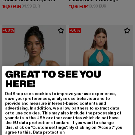
Derzeitiger Preis: 16,10 EUR
Aktionspreis: 34,99 EUR
Derzeitiger Preis: 11,99 EUR
Aktionspreis: 1
16,10 EUR
34,99 EUR
11,99 EUR
19,99 EUR
-60%
-60%
GREAT TO SEE YOU
HERE!
DefShop uses cookies to improve your use experience,
save your preferences, analyse use behaviour and to
provide and measure interest-based contents and
advertising. In addition, we allow partners to extract data
or to use cookies. This may also include the processing of
URBAN CLASSICS
your data in the USA or other countries which do not have
Ladies Short Wraped Neckholder
URBAN CLASSICS
the EU data protection standard. If you want to change
Derzeitiger Preis: 10,00 EUR
Aktionspreis: 
10,00 EUR
24,99 EUR
Cropped Knot
this, click on "Custom settings". By clicking on "Accept" you
agree to this.
Data protection
Derzeitiger Preis: 10,00 EUR
Aktionspreis: 24,99 EUR
10,00 EUR
24,99 EUR