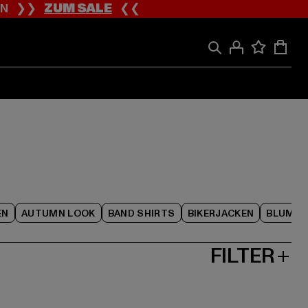
ION ❯❯
ZUM SALE
❮❮
EN
AUTUMN LOOK
BAND SHIRTS
BIKERJACKEN
BLUME
FILTER