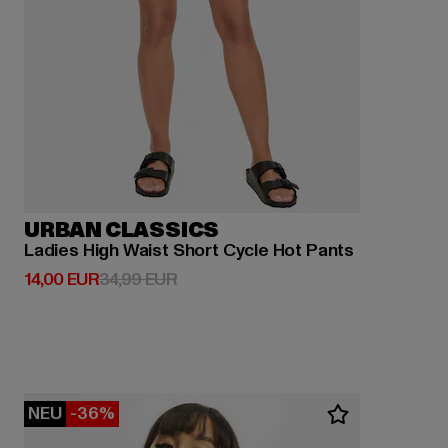
URBAN CLASSICS
Ladies High Waist Short Cycle Hot Pants
Derzeitiger Preis: 14,00 EUR
Aktionspreis: 34,99 EUR
14,00 EUR
34,99 EUR
NEU
-36%