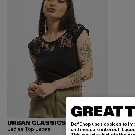
GREAT T
URBAN CLASSICS
DefShop uses cookies to imp
Ladies Top Laces
and measure interest-based c
This may also include the pr