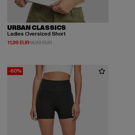
URBAN CLASSICS
Ladies Oversized Short
Derzeitiger Preis: 11,99 EUR
Aktionspreis: 14,99 EUR
11,99 EUR
14,99 EUR
-60%