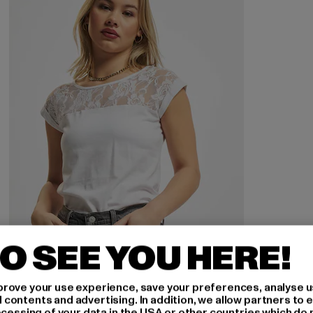
O SEE YOU HERE!
URBAN CLASSICS
rove your use experience, save your preferences, analyse u
Ladies Top Laces
ontents and advertising. In addition, we allow partners to e
ocessing of your data in the USA or other countries which do 