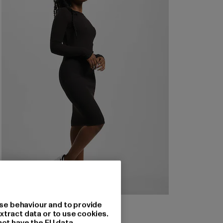
URBAN CLASSICS
se behaviour and to provide
Rib
xtract data or to use cookies.
not have the EU data