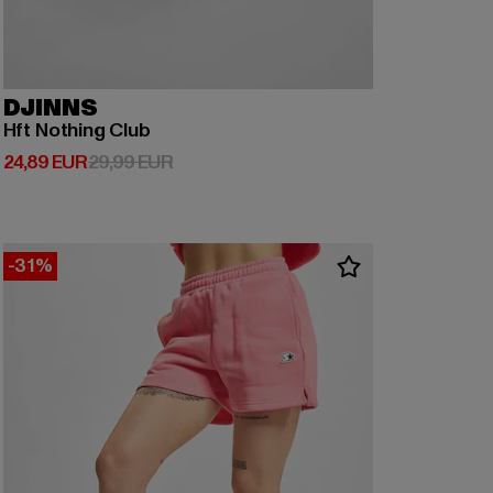
DJINNS
Hft Nothing Club
Derzeitiger Preis: 24,89 EUR
Aktionspreis: 29,99 EUR
24,89 EUR
29,99 EUR
-31%