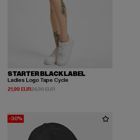
STARTER BLACK LABEL
Ladies Logo Tape Cycle
Derzeitiger Preis: 21,99 EUR
Aktionspreis: 24,99 EUR
21,99 EUR
24,99 EUR
-30%