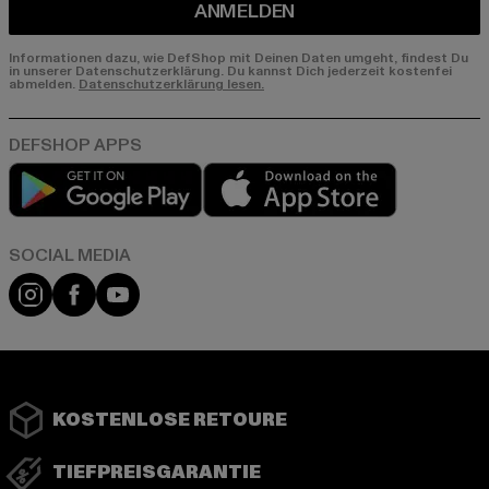
ANMELDEN
Informationen dazu, wie DefShop mit Deinen Daten umgeht, findest Du
in unserer Datenschutzerklärung. Du kannst Dich jederzeit kostenfei
abmelden.
Datenschutzerklärung lesen.
Play market
App store
Instagram
Facebook
YouTube
KOSTENLOSE RETOURE
TIEFPREISGARANTIE