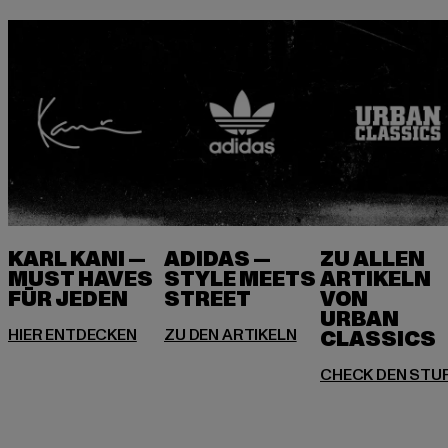
KARL KANI —
ADIDAS —
ZU ALLEN
MUST HAVES
STYLE MEETS
ARTIKELN
FÜR JEDEN
VON
URBAN