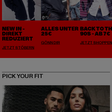
NEW IN -
ALLES UNTER
BACK TO T
DIREKT
25€
90S - AB 7€
REDUZIERT
PICK YOUR FIT