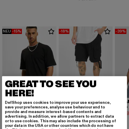
NEU
-15%
-18%
-39%
GREAT TO SEE YOU
HERE!
URBAN CLASSICS
BRANDIT
URBA
DefShop uses cookies to improve your use experience,
Contrast Tall Tee
Urban Legend
save your preferences, analyse use behaviour and to
provide and measure interest-based contents and
Derzeitiger Preis: 12,74 EUR
Derzeitiger Preis: 32,79 EUR
Derzeit
12,74 EUR
32,79 EUR
14,02 
advertising. In addition, we allow partners to extract data
Aktionspreis: 14,99 EUR
Aktionspreis: 39,
14,99 EUR
39,99 EUR
or to use cookies. This may also include the processing of
your data in the USA or other countries which do not have