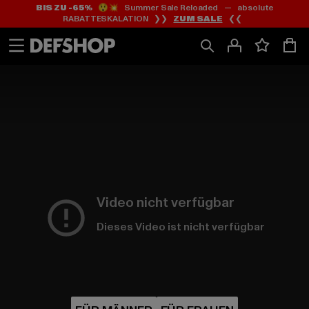
BIS ZU -65%
😲💥 Summer Sale Reloaded — absolute
Zum
Zum
RABATTESKALATION ❯❯
ZUM SALE
❮❮
Inhalt
Fußzeile
springen
springen
HOME
PAGE
|
Video nicht verfügbar
Dieses Video ist nicht verfügbar