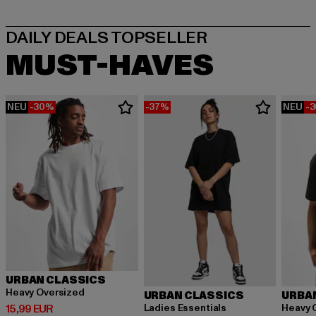
MUST-HAVES
NEU
-30%
-37%
NEU
-
URBAN CLASSICS
Heavy Oversized
URBAN CLASSICS
URBA
Derzeitiger Preis: 15,99 EUR
Ladies Essentials
Heavy 
15,99 EUR