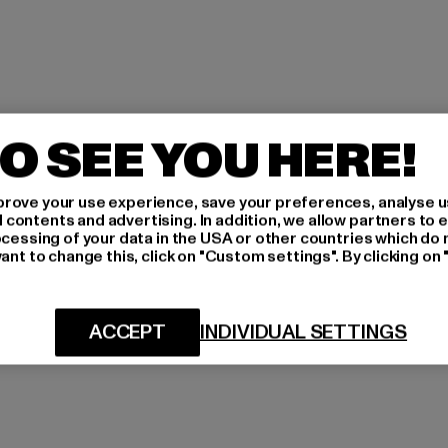
O SEE YOU HERE!
rove your use experience, save your preferences, analyse u
ontents and advertising. In addition, we allow partners to e
ocessing of your data in the USA or other countries which do 
ant to change this, click on "Custom settings". By clicking on 
ACCEPT
INDIVIDUAL SETTINGS