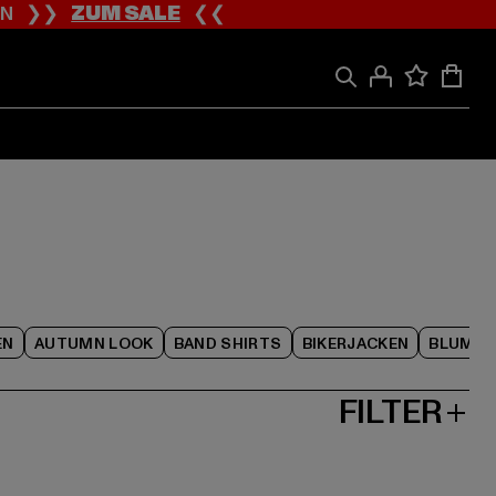
ION ❯❯
ZUM SALE
❮❮
EN
AUTUMN LOOK
BAND SHIRTS
BIKERJACKEN
BLUME
FILTER