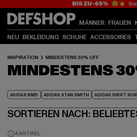
BIS ZU -65%
😲💥 Sum
MÄNNER
FRAUEN
NEU
BEKLEIDUNG
SCHUHE
ACCESSOIRES
INSPIRATION
MINDESTENS 30% OFF
MINDESTENS 30
ADIDAS NMD
ADIDAS STAN SMITH
ADIDAS SWIFT RUN
SORTIEREN NACH:
BELIEBTE
4 ARTIKEL