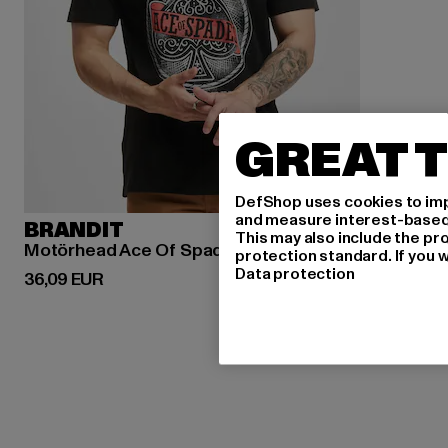
GREAT T
DefShop uses cookies to imp
and measure interest-based c
BRANDIT
This may also include the pr
Motörhead Ace Of Spade
protection standard. If you w
Data protection
Derzeitiger Preis: 36,09 EUR
36,09 EUR