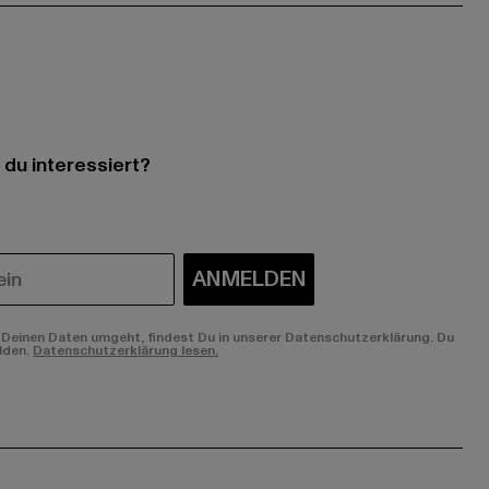
 du interessiert?
ANMELDEN
Deinen Daten umgeht, findest Du in unserer Datenschutzerklärung. Du
lden.
Datenschutzerklärung lesen.