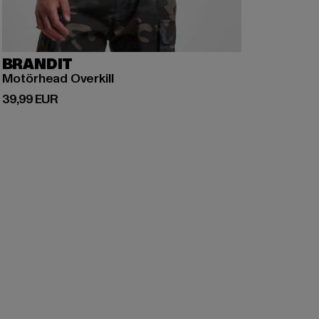
BRANDIT
Motörhead Overkill
Derzeitiger Preis: 39,99 EUR
39,99 EUR