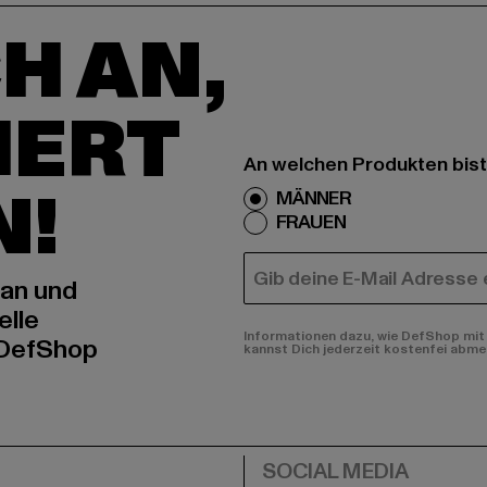
H AN,
IERT
An welchen Produkten bist
N!
MÄNNER
FRAUEN
E-MAIL
 an und
elle
Informationen dazu, wie DefShop mit 
 DefShop
kannst Dich jederzeit kostenfei abme