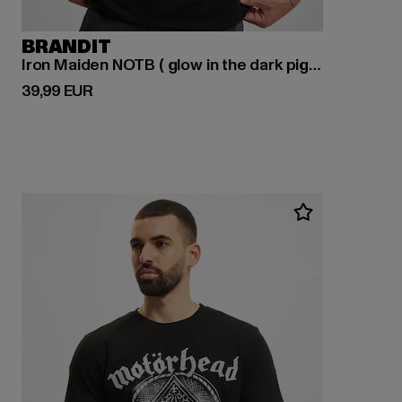
BRANDIT
Iron Maiden NOTB ( glow in the dark pigment)
Derzeitiger Preis: 39,99 EUR
39,99 EUR