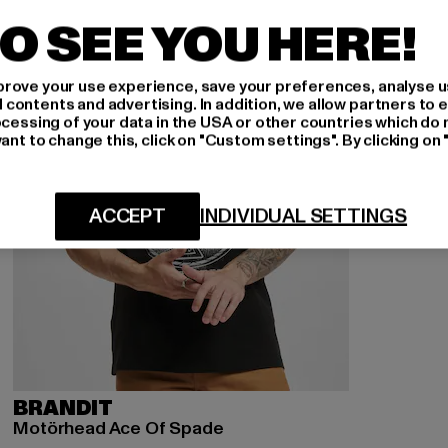
O SEE YOU HERE!
rove your use experience, save your preferences, analyse u
ontents and advertising. In addition, we allow partners to e
ocessing of your data in the USA or other countries which do 
ant to change this, click on "Custom settings". By clicking on 
ACCEPT
INDIVIDUAL SETTINGS
BRANDIT
Motörhead Ace Of Spade