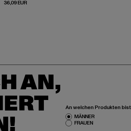
Derzeitiger Preis: 36,09 EUR
36,09 EUR
H AN,
IERT
An welchen Produkten bist
N!
MÄNNER
FRAUEN