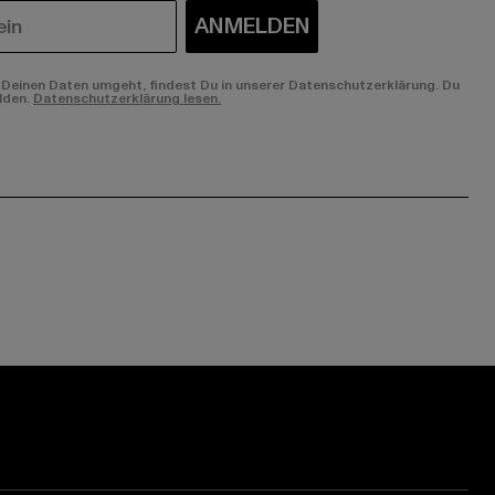
ANMELDEN
Deinen Daten umgeht, findest Du in unserer Datenschutzerklärung. Du
lden.
Datenschutzerklärung lesen.