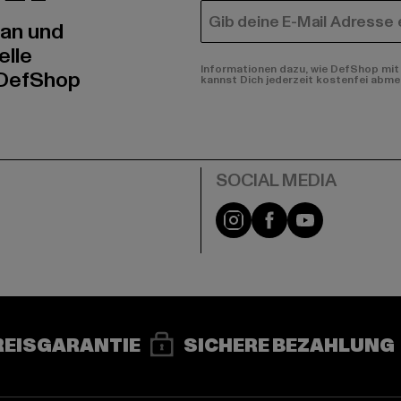
E-MAIL
 an und
elle
Informationen dazu, wie DefShop mit 
 DefShop
kannst Dich jederzeit kostenfei abme
e
Instagram
Facebook
YouTube
REISGARANTIE
SICHERE BEZAHLUNG