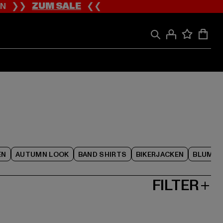
ION ❯❯
ZUM SALE
❮❮
EN
AUTUMN LOOK
BAND SHIRTS
BIKERJACKEN
BLUME
FILTER