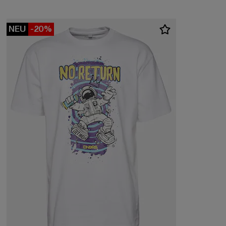
NEU
-20%