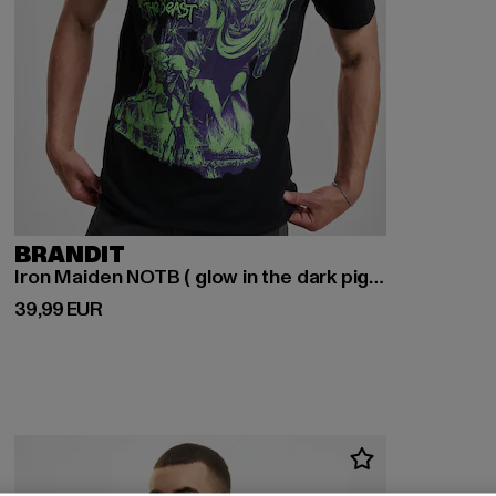
BRANDIT
Iron Maiden NOTB ( glow in the dark pigment)
Derzeitiger Preis: 39,99 EUR
39,99 EUR