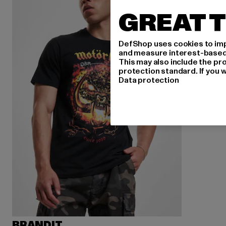
GREAT T
DefShop uses cookies to imp
and measure interest-based c
This may also include the pr
protection standard. If you w
Data protection
BRANDIT