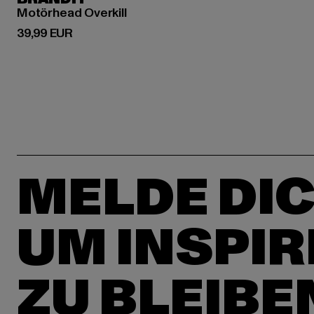
Motörhead Overkill
Derzeitiger Preis: 39,99 EUR
39,99 EUR
MELDE DIC
UM INSPIR
ZU BLEIBE