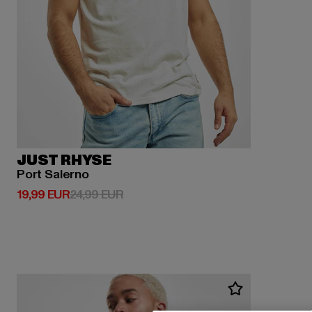
JUST RHYSE
Port Salerno
Derzeitiger Preis: 19,99 EUR
Aktionspreis: 24,99 EUR
19,99 EUR
24,99 EUR