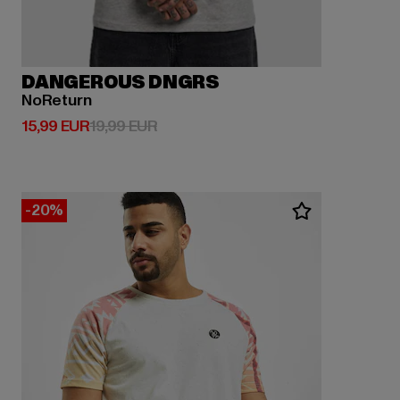
DANGEROUS DNGRS
NoReturn
Derzeitiger Preis: 15,99 EUR
Aktionspreis: 19,99 EUR
15,99 EUR
19,99 EUR
-20%