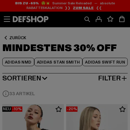
BIS ZU -65%
😲💥 Summer Sale Reloaded — absolute
Zum
Zum
Zum
RABATTESKALATION ❯❯
ZUM SALE
❮❮
Inhalt
Fußzeile
Produktraster
springen
springen
springen
ZURÜCK
MINDESTENS 30% OFF
ADIDAS NMD
ADIDAS STAN SMITH
ADIDAS SWIFT RUN
SORTIEREN
FILTER
BELIEBTESTE
33 ARTIKEL
NEU
-10%
-20%