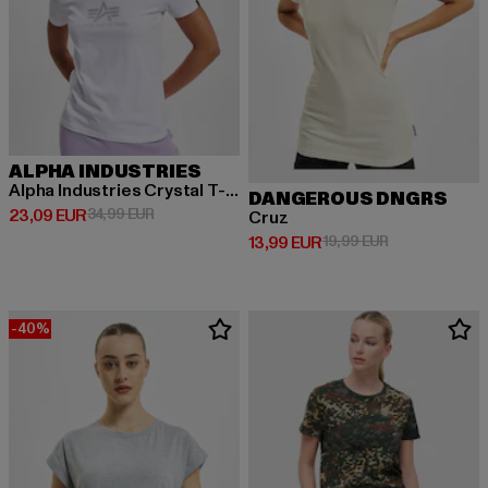
ALPHA INDUSTRIES
Alpha Industries Crystal T-Shirt
DANGEROUS DNGRS
Derzeitiger Preis: 23,09 EUR
Aktionspreis: 34,99 EUR
23,09 EUR
34,99 EUR
Cruz
Derzeitiger Preis: 13,99 EUR
Aktionspreis: 
13,99 EUR
19,99 EUR
-40%