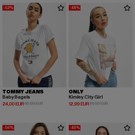
-52%
-48%
TOMMY JEANS
ONLY
Baby Bagels
Kimley City Girl
Derzeitiger Preis: 24,00 EUR
Aktionspreis: 49,99 EUR
Derzeitiger Preis: 12,99 EUR
Aktionspreis: 
24,00 EUR
49,99 EUR
12,99 EUR
24,99 EUR
-56%
-40%