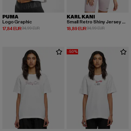
PUMA
KARL KANI
Logo Graphic
Small Retro Shiny Jersey Cut Out
Derzeitiger Preis: 17,84 EUR
Aktionspreis: 34,99 EUR
Derzeitiger Preis: 18,89 EUR
Aktionspreis: 
17,84 EUR
34,99 EUR
18,89 EUR
34,99 EUR
-50%