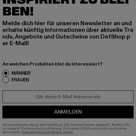
BEN!
Melde dich hier für unseren Newsletter an und
erhalte künftig Informationen über aktuelle Tre
nds, Angebote und Gutscheine von DefShop p
er E-Mail!
An welchen Produkten bist du interessiert?
MÄNNER
FRAUEN
E-MAIL
ANMELDEN
Informationen dazu, wie DefShop mit Deinen Daten umgeht, findest Du
in unserer Datenschutzerklärung. Du kannst Dich jederzeit kostenfei
abmelden.
Datenschutzerklärung lesen.