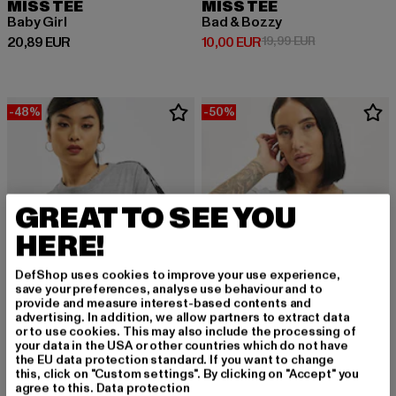
MISS TEE
MISS TEE
Baby Girl
Bad & Bozzy
Derzeitiger Preis: 20,89 EUR
Derzeitiger Preis: 10,00 EUR
Aktionspreis: 
20,89 EUR
10,00 EUR
19,99 EUR
-48%
-50%
GREAT TO SEE YOU
HERE!
DefShop uses cookies to improve your use experience,
save your preferences, analyse use behaviour and to
provide and measure interest-based contents and
advertising. In addition, we allow partners to extract data
or to use cookies. This may also include the processing of
your data in the USA or other countries which do not have
REEBOK
PUMA
the EU data protection standard. If you want to change
TE Tape Pack
Structure
this, click on "Custom settings". By clicking on "Accept" you
agree to this.
Data protection
Derzeitiger Preis: 12,99 EUR
Aktionspreis: 24,99 EUR
Derzeitiger Preis: 20,00 EUR
Aktionspreis:
12,99 EUR
24,99 EUR
20,00 EUR
39,99 EUR