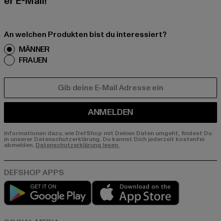
er E-Mail!
An welchen Produkten bist du interessiert?
MÄNNER
FRAUEN
E-MAIL
ANMELDEN
Informationen dazu, wie DefShop mit Deinen Daten umgeht, findest Du
in unserer Datenschutzerklärung. Du kannst Dich jederzeit kostenfei
abmelden.
Datenschutzerklärung lesen.
Play market
App store