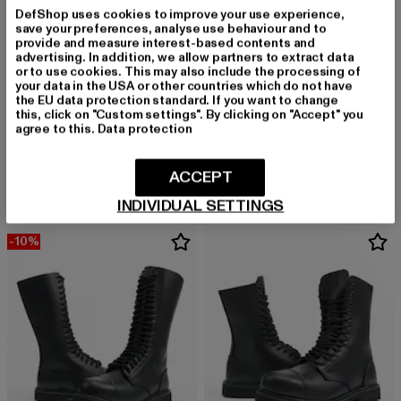
DefShop uses cookies to improve your use experience,
save your preferences, analyse use behaviour and to
provide and measure interest-based contents and
advertising. In addition, we allow partners to extract data
or to use cookies. This may also include the processing of
your data in the USA or other countries which do not have
the EU data protection standard. If you want to change
this, click on "Custom settings". By clicking on "Accept" you
agree to this.
Data protection
URBAN CLASSICS
URBAN CLASSICS
Straight Leg
Camo Cargo Jogging 2.0
Derzeitiger Preis: 36,99 EUR
Aktionspreis: 49,99 EUR
Derzeitiger Preis: 25,85 EUR
Aktionspreis:
36,99 EUR
49,99 EUR
25,85 EUR
54,99 EUR
ACCEPT
INDIVIDUAL SETTINGS
-10%