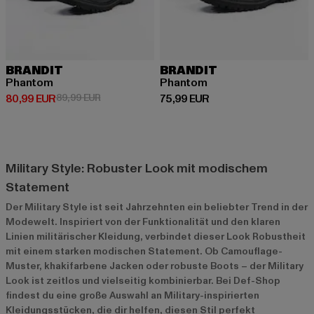
BRANDIT
BRANDIT
Phantom
Phantom
Derzeitiger Preis: 80,99 EUR
Aktionspreis: 89,99 EUR
Derzeitiger Preis: 75,99 EUR
80,99 EUR
89,99 EUR
75,99 EUR
Military Style: Robuster Look mit modischem
Statement
Der Military Style ist seit Jahrzehnten ein beliebter Trend in der
Modewelt. Inspiriert von der Funktionalität und den klaren
Linien militärischer Kleidung, verbindet dieser Look Robustheit
mit einem starken modischen Statement. Ob Camouflage-
Muster, khakifarbene Jacken oder robuste Boots – der Military
Look ist zeitlos und vielseitig kombinierbar. Bei Def-Shop
findest du eine große Auswahl an Military-inspirierten
Kleidungsstücken, die dir helfen, diesen Stil perfekt