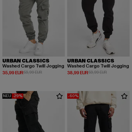
URBAN CLASSICS
URBAN CLASSICS
Washed Cargo Twill Jogging
Washed Cargo Twill Jogging
Derzeitiger Preis: 35,99 EUR
Aktionspreis: 59,99 EUR
Derzeitiger Preis: 38,99 EUR
Aktionspreis:
35,99 EUR
59,99 EUR
38,99 EUR
59,99 EUR
NEU
-29%
-60%