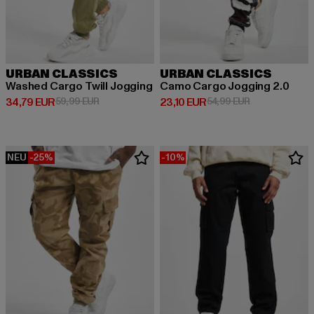
URBAN CLASSICS
URBAN CLASSICS
Washed Cargo Twill Jogging
Camo Cargo Jogging 2.0
Derzeitiger Preis: 34,79 EUR
Aktionspreis: 59,99 EUR
Derzeitiger Preis: 23,10 EUR
Aktionspreis: 
34,79 EUR
59,99 EUR
23,10 EUR
54,99 EUR
NEU
-25%
-10%