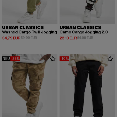
URBAN CLASSICS
URBAN CLASSICS
Washed Cargo Twill Jogging
Camo Cargo Jogging 2.0
Derzeitiger Preis: 34,79 EUR
Aktionspreis: 59,99 EUR
Derzeitiger Preis: 23,10 EUR
Aktionspreis: 
34,79 EUR
59,99 EUR
23,10 EUR
54,99 EUR
NEU
-25%
-10%