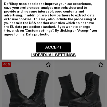
DefShop uses cookies to improve your use experience,
save your preferences, analyse use behaviour and to
provide and measure interest-based contents and
advertising. In addition, we allow partners to extract data
or to use cookies. This may also include the processing of
your data in the USA or other countries which do not have
the EU data protection standard. If you want to change
this, click on "Custom settings". By clicking on "Accept" you
agree to this.
Data protection
URBAN CLASSICS
URBAN CLASSICS
Straight Leg
Camo Cargo Jogging 2.0
Derzeitiger Preis: 36,99 EUR
Aktionspreis: 49,99 EUR
Derzeitiger Preis: 25,85 EUR
Aktionspreis:
36,99 EUR
49,99 EUR
25,85 EUR
54,99 EUR
ACCEPT
INDIVIDUAL SETTINGS
-10%