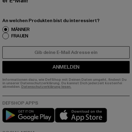
er E-Mail!
An welchen Produkten bist du interessiert?
MÄNNER
FRAUEN
E-MAIL
ANMELDEN
Informationen dazu, wie DefShop mit Deinen Daten umgeht, findest Du
in unserer Datenschutzerklärung. Du kannst Dich jederzeit kostenfei
abmelden.
Datenschutzerklärung lesen.
Play market
App store