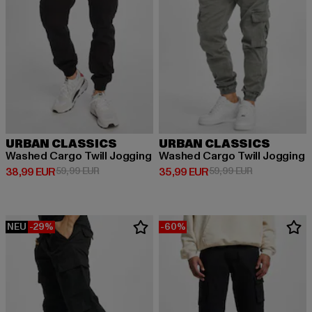
URBAN CLASSICS
URBAN CLASSICS
Washed Cargo Twill Jogging
Washed Cargo Twill Jogging
Derzeitiger Preis: 38,99 EUR
Aktionspreis: 59,99 EUR
Derzeitiger Preis: 35,99 EUR
Aktionspreis:
38,99 EUR
59,99 EUR
35,99 EUR
59,99 EUR
NEU
-29%
-60%