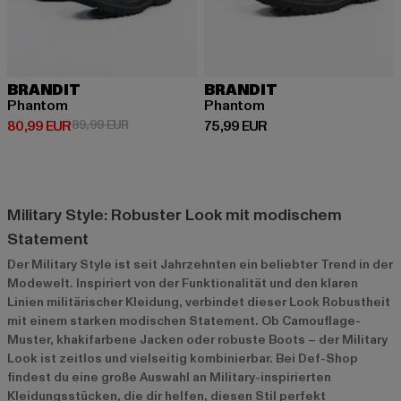
BRANDIT
BRANDIT
Phantom
Phantom
Derzeitiger Preis: 80,99 EUR
Aktionspreis: 89,99 EUR
Derzeitiger Preis: 75,99 EUR
80,99 EUR
89,99 EUR
75,99 EUR
Military Style: Robuster Look mit modischem
Statement
Der Military Style ist seit Jahrzehnten ein beliebter Trend in der
Modewelt. Inspiriert von der Funktionalität und den klaren
Linien militärischer Kleidung, verbindet dieser Look Robustheit
mit einem starken modischen Statement. Ob Camouflage-
Muster, khakifarbene Jacken oder robuste Boots – der Military
Look ist zeitlos und vielseitig kombinierbar. Bei Def-Shop
findest du eine große Auswahl an Military-inspirierten
Kleidungsstücken, die dir helfen, diesen Stil perfekt