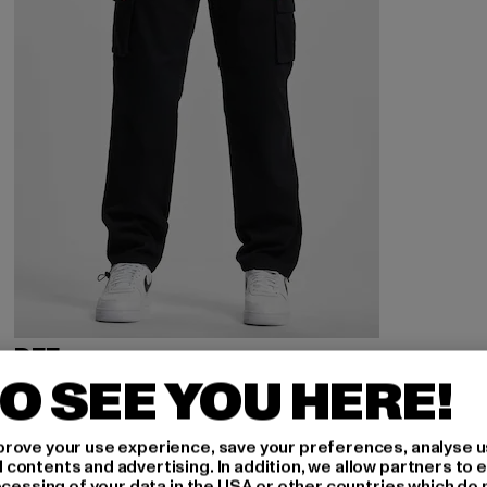
DEF
Classic
O SEE YOU HERE!
Derzeitiger Preis: 44,99 EUR
Aktionspreis: 49,99 EUR
44,99 EUR
49,99 EUR
rove your use experience, save your preferences, analyse u
ontents and advertising. In addition, we allow partners to e
ocessing of your data in the USA or other countries which do 