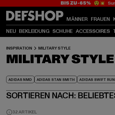
BIS ZU -65%
😲💥 Sum
MÄNNER
FRAUEN
NEU
BEKLEIDUNG
SCHUHE
ACCESSOIRES
INSPIRATION
MILITARY STYLE
MILITARY STYLE
ADIDAS NMD
ADIDAS STAN SMITH
ADIDAS SWIFT RUN
SORTIEREN NACH:
BELIEBTE
32 ARTIKEL