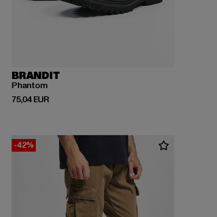
BRANDIT
Phantom
Derzeitiger Preis: 75,04 EUR
75,04 EUR
-42%