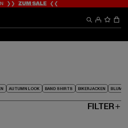
ION ❯❯
ZUM SALE
❮❮
EN
AUTUMN LOOK
BAND SHIRTS
BIKERJACKEN
BLUME
FILTER