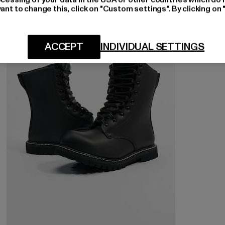
ant to change this, click on "Custom settings". By clicking on 
NEU
ACCEPT
INDIVIDUAL SETTINGS