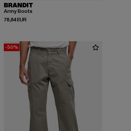
BRANDIT
Army Boots
Derzeitiger Preis: 78,84 EUR
78,84 EUR
-50%