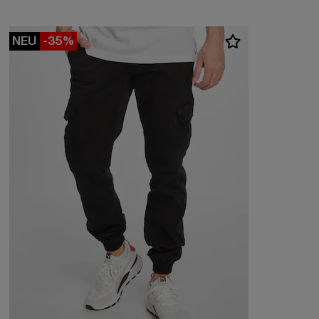
NEU
-35%