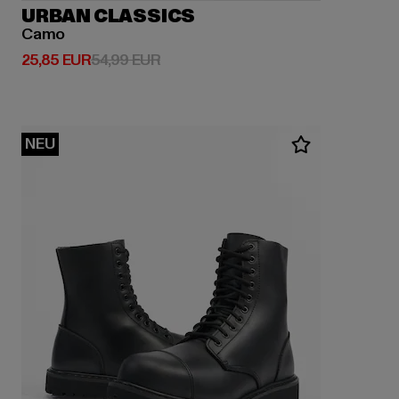
URBAN CLASSICS
Camo
Derzeitiger Preis: 25,85 EUR
Aktionspreis: 54,99 EUR
25,85 EUR
54,99 EUR
NEU