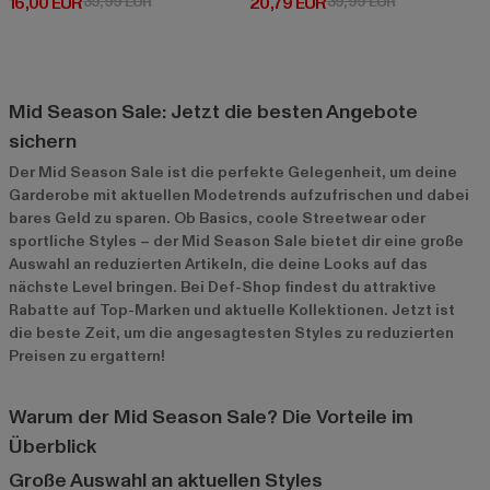
Derzeitiger Preis: 16,00 EUR
Aktionspreis: 39,99 EUR
Derzeitiger Preis: 20,79 EUR
Aktionspreis:
16,00 EUR
39,99 EUR
20,79 EUR
39,99 EUR
Mid Season Sale: Jetzt die besten Angebote
sichern
Der Mid Season Sale ist die perfekte Gelegenheit, um deine
Garderobe mit aktuellen Modetrends aufzufrischen und dabei
bares Geld zu sparen. Ob Basics, coole Streetwear oder
sportliche Styles – der Mid Season Sale bietet dir eine große
Auswahl an reduzierten Artikeln, die deine Looks auf das
nächste Level bringen. Bei Def-Shop findest du attraktive
Rabatte auf Top-Marken und aktuelle Kollektionen. Jetzt ist
die beste Zeit, um die angesagtesten Styles zu reduzierten
Preisen zu ergattern!
Warum der Mid Season Sale? Die Vorteile im
Überblick
Große Auswahl an aktuellen Styles