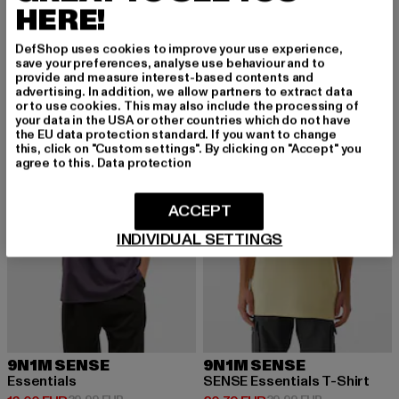
Small Signature Green Logo Tee black
Small Signature Glow Logo Tee black
HERE!
Derzeitiger Preis: 12,00 EUR
Aktionspreis: 29,99 EUR
Derzeitiger Preis: 23,09 EUR
Aktionspreis:
12,00 EUR
29,99 EUR
23,09 EUR
34,99 EUR
DefShop uses cookies to improve your use experience,
save your preferences, analyse use behaviour and to
provide and measure interest-based contents and
advertising. In addition, we allow partners to extract data
-60%
-48%
or to use cookies. This may also include the processing of
your data in the USA or other countries which do not have
the EU data protection standard. If you want to change
this, click on "Custom settings". By clicking on "Accept" you
agree to this.
Data protection
ACCEPT
INDIVIDUAL SETTINGS
9N1M SENSE
9N1M SENSE
Essentials
SENSE Essentials T-Shirt