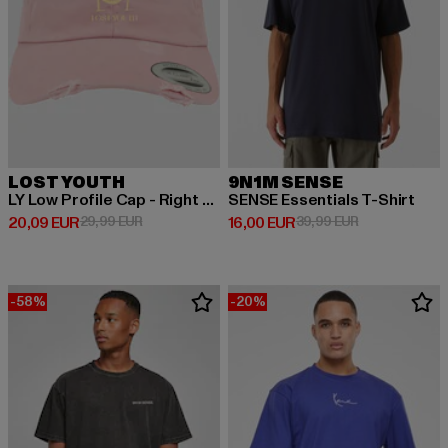
LOST YOUTH
9N1M SENSE
LY Low Profile Cap - Right Direction
SENSE Essentials T-Shirt
Derzeitiger Preis: 20,09 EUR
Aktionspreis: 29,99 EUR
Derzeitiger Preis: 16,00 EUR
Aktionspreis: 
20,09 EUR
29,99 EUR
16,00 EUR
39,99 EUR
-58%
-20%