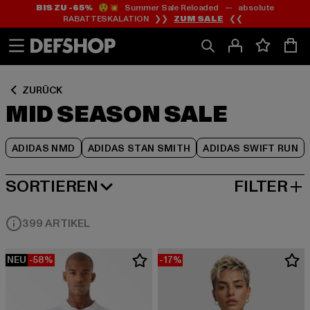
BIS ZU -65%
😲💥 Summer Sale Reloaded — absolute
Zum
Zum
Zum
RABATTESKALATION ❯❯
ZUM SALE
❮❮
Inhalt
Fußzeile
Produktraster
springen
springen
springen
ZURÜCK
MID SEASON SALE
ADIDAS NMD
ADIDAS STAN SMITH
ADIDAS SWIFT RUN
SORTIEREN
FILTER
NEUESTE
399 ARTIKEL
NEU
-58%
-17%