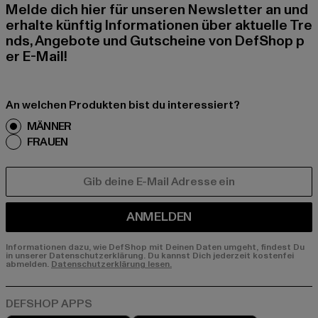
Melde dich hier für unseren Newsletter an und
erhalte künftig Informationen über aktuelle Tre
nds, Angebote und Gutscheine von DefShop p
er E-Mail!
An welchen Produkten bist du interessiert?
MÄNNER
FRAUEN
E-MAIL
ANMELDEN
Informationen dazu, wie DefShop mit Deinen Daten umgeht, findest Du
in unserer Datenschutzerklärung. Du kannst Dich jederzeit kostenfei
abmelden.
Datenschutzerklärung lesen.