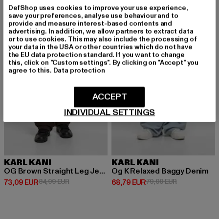
DefShop uses cookies to improve your use experience,
-14%
-14%
save your preferences, analyse use behaviour and to
provide and measure interest-based contents and
advertising. In addition, we allow partners to extract data
or to use cookies. This may also include the processing of
your data in the USA or other countries which do not have
the EU data protection standard. If you want to change
this, click on "Custom settings". By clicking on "Accept" you
agree to this.
Data protection
ACCEPT
INDIVIDUAL SETTINGS
KARL KANI
KARL KANI
OG Brown Straight Leg Jeans
Og K Relaxed Baggy Denim
Derzeitiger Preis: 73,09 EUR
Aktionspreis: 84,99 EUR
Derzeitiger Preis: 68,79 EUR
Aktionspreis:
73,09 EUR
84,99 EUR
68,79 EUR
79,99 EUR