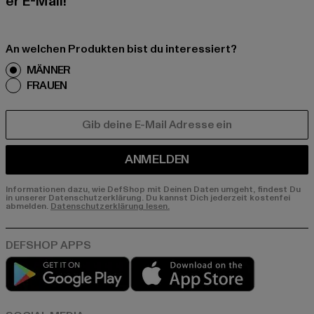
er E-Mail!
An welchen Produkten bist du interessiert?
MÄNNER
FRAUEN
E-MAIL
ANMELDEN
Informationen dazu, wie DefShop mit Deinen Daten umgeht, findest Du
in unserer Datenschutzerklärung. Du kannst Dich jederzeit kostenfei
abmelden.
Datenschutzerklärung lesen.
Play market
App store