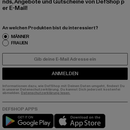
nds, Angebote und Gutscheine von DefShop p
er E-Mail!
An welchen Produkten bist du interessiert?
MÄNNER
FRAUEN
E-MAIL
ANMELDEN
Informationen dazu, wie DefShop mit Deinen Daten umgeht, findest Du
in unserer Datenschutzerklärung. Du kannst Dich jederzeit kostenfei
abmelden.
Datenschutzerklärung lesen.
Play market
App store