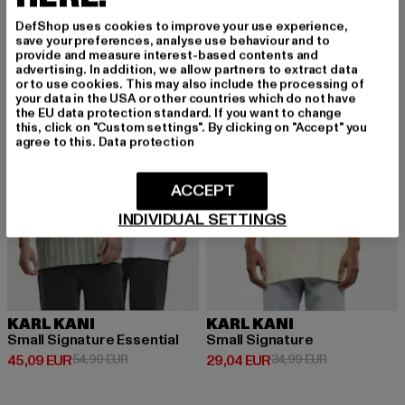
DefShop uses cookies to improve your use experience,
save your preferences, analyse use behaviour and to
-18%
-17%
provide and measure interest-based contents and
advertising. In addition, we allow partners to extract data
or to use cookies. This may also include the processing of
your data in the USA or other countries which do not have
the EU data protection standard. If you want to change
this, click on "Custom settings". By clicking on "Accept" you
agree to this.
Data protection
ACCEPT
INDIVIDUAL SETTINGS
KARL KANI
KARL KANI
Small Signature Essential
Small Signature
Derzeitiger Preis: 45,09 EUR
Aktionspreis: 54,99 EUR
Derzeitiger Preis: 29,04 EUR
Aktionspreis:
45,09 EUR
54,99 EUR
29,04 EUR
34,99 EUR