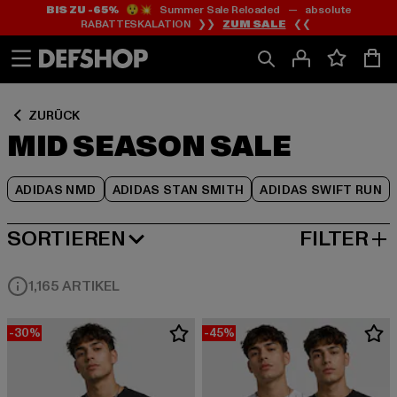
BIS ZU -65%
😲💥 Summer Sale Reloaded — absolute
Zum
Zum
Zum
RABATTESKALATION ❯❯
ZUM SALE
❮❮
Inhalt
Fußzeile
Produktraster
springen
springen
springen
ZURÜCK
MID SEASON SALE
ADIDAS NMD
ADIDAS STAN SMITH
ADIDAS SWIFT RUN
SORTIEREN
FILTER
BELIEBTESTE
1,165 ARTIKEL
-30%
-45%