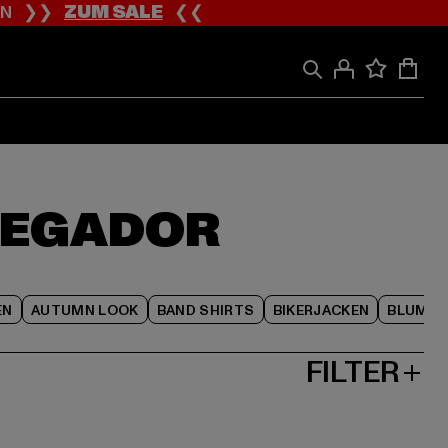
ION ❯❯
ZUM SALE
❮❮
 PEGADOR
EN
AUTUMN LOOK
BAND SHIRTS
BIKERJACKEN
BLUME
FILTER