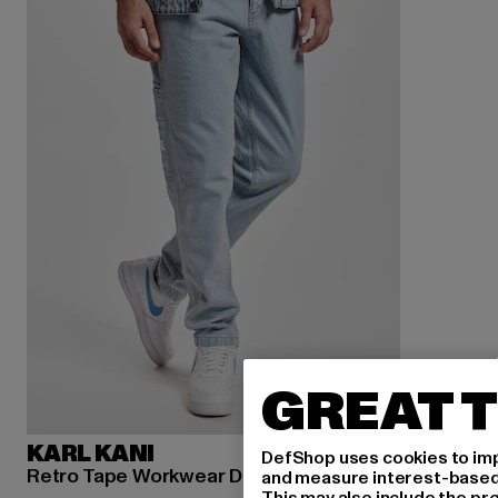
GREAT T
KARL KANI
DefShop uses cookies to imp
Retro Tape Workwear Denim Loose Fit
and measure interest-based c
This may also include the pr