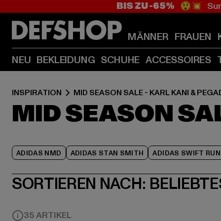
BIS ZU -65%
😲💥 Sum
MÄNNER
FRAUEN
NEU
BEKLEIDUNG
SCHUHE
ACCESSOIRES
INSPIRATION
MID SEASON SALE - KARL KANI & PEG
MID SEASON SAL
ADIDAS NMD
ADIDAS STAN SMITH
ADIDAS SWIFT RUN
SORTIEREN NACH:
BELIEBTE
35 ARTIKEL