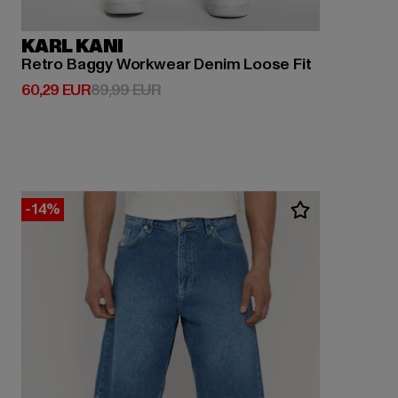
KARL KANI
Retro Baggy Workwear Denim Loose Fit
Derzeitiger Preis: 60,29 EUR
Aktionspreis: 89,99 EUR
60,29 EUR
89,99 EUR
-14%