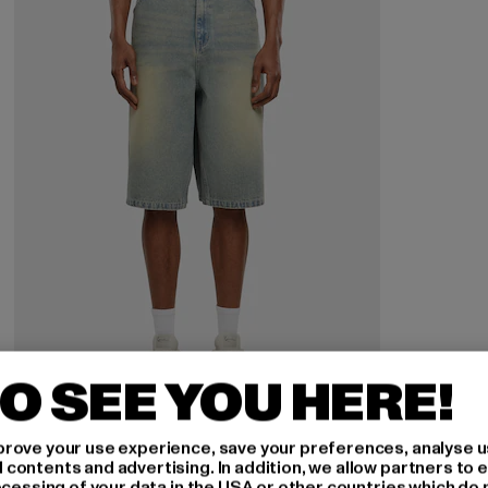
O SEE YOU HERE!
KARL KANI
rove your use experience, save your preferences, analyse u
KM242-050-1 Karl Kani OG Denim Baggy Jorts
ontents and advertising. In addition, we allow partners to e
ocessing of your data in the USA or other countries which do 