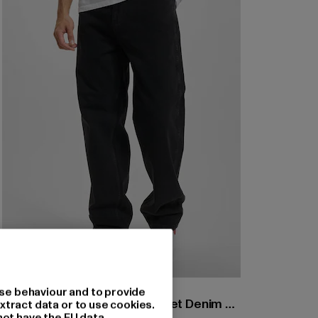
KARL KANI
se behaviour and to provide
KK Small Signature Five Pocket Denim Vintage Baggy
xtract data or to use cookies.
not have the EU data