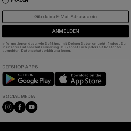
FRAUEN
E-MAIL
ANMELDEN
Informationen dazu, wie DefShop mit Deinen Daten umgeht, findest Du
in unserer Datenschutzerklärung. Du kannst Dich jederzeit kostenfei
abmelden.
Datenschutzerklärung lesen.
Play market
App store
Instagram
Facebook
YouTube