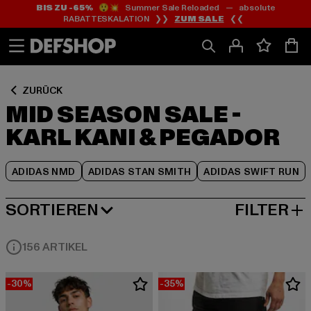
BIS ZU -65%
😲💥 Summer Sale Reloaded — absolute
Zum
Zum
Zum
RABATTESKALATION ❯❯
ZUM SALE
❮❮
Inhalt
Fußzeile
Produktraster
springen
springen
springen
ZURÜCK
MID SEASON SALE -
KARL KANI & PEGADOR
ADIDAS NMD
ADIDAS STAN SMITH
ADIDAS SWIFT RUN
SORTIEREN
FILTER
BELIEBTESTE
156 ARTIKEL
-30%
-35%