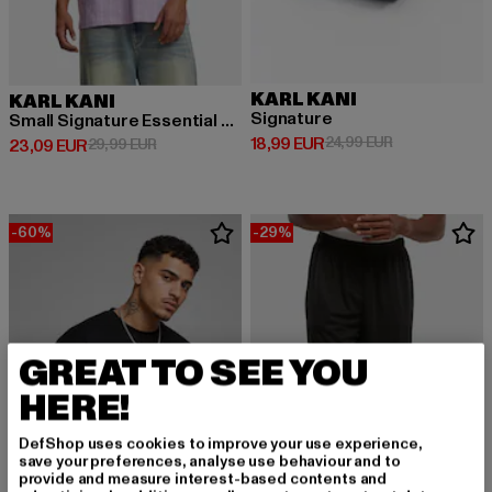
KARL KANI
KARL KANI
Signature
Small Signature Essential Pinstripe
Derzeitiger Preis: 18,99 EUR
Aktionspreis: 
18,99 EUR
24,99 EUR
Derzeitiger Preis: 23,09 EUR
Aktionspreis: 29,99 EUR
23,09 EUR
29,99 EUR
-60%
-29%
GREAT TO SEE YOU
HERE!
DefShop uses cookies to improve your use experience,
save your preferences, analyse use behaviour and to
provide and measure interest-based contents and