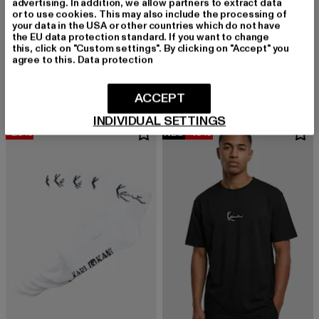
advertising. In addition, we allow partners to extract data
or to use cookies. This may also include the processing of
your data in the USA or other countries which do not have
the EU data protection standard. If you want to change
KARL KANI
KARL KANI
this, click on "Custom settings". By clicking on "Accept" you
agree to this.
Data protection
Small Signature Green Logo Tee black
PS-KM-PS021-001-01 KK Small Signature Mesh Shorts black
Derzeitiger Preis: 12,00 EUR
Aktionspreis: 29,99 EUR
Derzeitiger Preis: 24,84 EUR
Aktionspreis:
12,00 EUR
29,99 EUR
24,84 EUR
34,99 EUR
ACCEPT
INDIVIDUAL SETTINGS
-28%
NEU
-40%