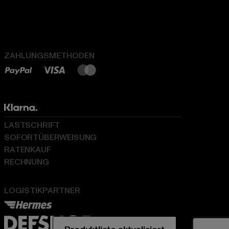
ZAHLUNGSMETHODEN
LASTSCHRIFT
SOFORTÜBERWEISUNG
RATENKAUF
RECHNUNG
LOGISTIKPARTNER