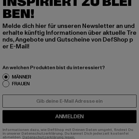
INSPIRIERT ZU BLEI
BEN!
Melde dich hier für unseren Newsletter an und
erhalte künftig Informationen über aktuelle Tre
nds, Angebote und Gutscheine von DefShop p
er E-Mail!
An welchen Produkten bist du interessiert?
MÄNNER
FRAUEN
E-MAIL
ANMELDEN
Informationen dazu, wie DefShop mit Deinen Daten umgeht, findest Du
in unserer Datenschutzerklärung. Du kannst Dich jederzeit kostenfei
abmelden.
Datenschutzerklärung lesen.