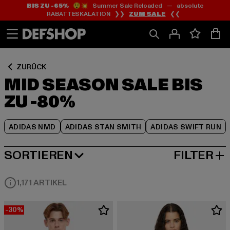
BIS ZU -65%
😲💥 Summer Sale Reloaded — absolute
Zum
Zum
Zum
RABATTESKALATION ❯❯
ZUM SALE
❮❮
Inhalt
Fußzeile
Produktraster
springen
springen
springen
ZURÜCK
MID SEASON SALE BIS
ZU -80%
ADIDAS NMD
ADIDAS STAN SMITH
ADIDAS SWIFT RUN
SORTIEREN
FILTER
NEUESTE
1,171 ARTIKEL
-30%