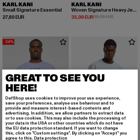
KARL KANI
KARL KANI
Small Signature Essential
Woven Signature Heavy Jersey Boxy Diner
Derzeitiger Preis: 27,89 EUR
Derzeitiger Preis: 35,99 EUR
Aktionspreis:
27,89 EUR
35,99 EUR
39,99 EUR
-34%
GREAT TO SEE YOU
HERE!
DefShop uses cookies to improve your use experience,
save your preferences, analyse use behaviour and to
provide and measure interest-based contents and
advertising. In addition, we allow partners to extract data
or to use cookies. This may also include the processing of
your data in the USA or other countries which do not have
the EU data protection standard. If you want to change
KARL KANI
this, click on "Custom settings". By clicking on "Accept" you
Small Signature Logo Prinstripe
KARL KANI
agree to this.
Data protection