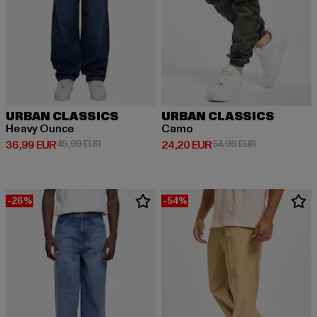
URBAN CLASSICS
URBAN CLASSICS
Heavy Ounce
Camo
Derzeitiger Preis: 36,99 EUR
Aktionspreis: 49,99 EUR
Derzeitiger Preis: 24,20 EUR
Aktionspreis:
36,99 EUR
49,99 EUR
24,20 EUR
54,99 EUR
-26%
-54%