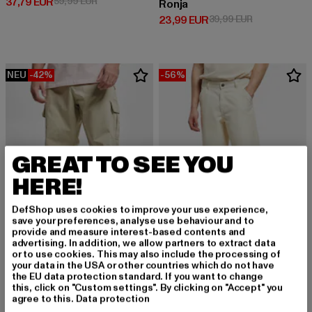
Derzeitiger Preis: 37,79 EUR
Aktionspreis: 59,99 EUR
37,79 EUR
59,99 EUR
Ronja
Derzeitiger Preis: 23,99 EUR
Aktionspreis:
23,99 EUR
39,99 EUR
NEU
-42%
-56%
GREAT TO SEE YOU
HERE!
DefShop uses cookies to improve your use experience,
save your preferences, analyse use behaviour and to
provide and measure interest-based contents and
advertising. In addition, we allow partners to extract data
or to use cookies. This may also include the processing of
your data in the USA or other countries which do not have
URBAN CLASSICS
URBAN CLASSICS
the EU data protection standard. If you want to change
Straight Leg
Canvas
this, click on "Custom settings". By clicking on "Accept" you
Derzeitiger Preis: 28,99 EUR
Aktionspreis: 49,99 EUR
Derzeitiger Preis: 30,80 EUR
Aktionspreis:
28,99 EUR
49,99 EUR
30,80 EUR
69,99 EUR
agree to this.
Data protection