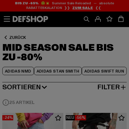
BIS ZU -65%
😲💥 Summer Sale Reloaded — absolute
Zum
Zum
Zum
RABATTESKALATION ❯❯
ZUM SALE
❮❮
Inhalt
Fußzeile
Produktraster
springen
springen
springen
ZURÜCK
MID SEASON SALE BIS
ZU -80%
ADIDAS NMD
ADIDAS STAN SMITH
ADIDAS SWIFT RUN
SORTIEREN
FILTER
BELIEBTESTE
25 ARTIKEL
-24%
NEU
-56%