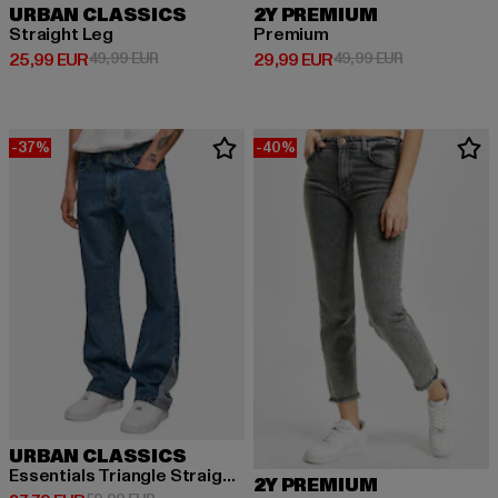
URBAN CLASSICS
2Y PREMIUM
Straight Leg
Premium
Derzeitiger Preis: 25,99 EUR
Aktionspreis: 49,99 EUR
Derzeitiger Preis: 29,99 EUR
Aktionspreis:
25,99 EUR
49,99 EUR
29,99 EUR
49,99 EUR
-37%
-40%
URBAN CLASSICS
Essentials Triangle Straight Fit Jeans Mid
2Y PREMIUM