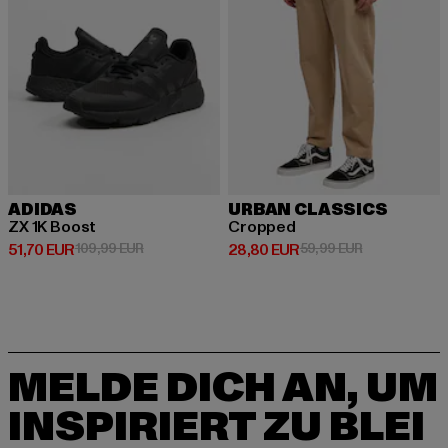
ADIDAS
URBAN CLASSICS
ZX 1K Boost
Cropped
Derzeitiger Preis: 51,70 EUR
Aktionspreis: 109,99 EUR
Derzeitiger Preis: 28,80 EUR
Aktionspreis:
51,70 EUR
109,99 EUR
28,80 EUR
59,99 EUR
MELDE DICH AN, UM
INSPIRIERT ZU BLEI