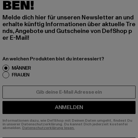
BEN!
Melde dich hier für unseren Newsletter an und
erhalte künftig Informationen über aktuelle Tre
nds, Angebote und Gutscheine von DefShop p
er E-Mail!
An welchen Produkten bist du interessiert?
MÄNNER
FRAUEN
E-MAIL
ANMELDEN
Informationen dazu, wie DefShop mit Deinen Daten umgeht, findest Du
in unserer Datenschutzerklärung. Du kannst Dich jederzeit kostenfei
abmelden.
Datenschutzerklärung lesen.