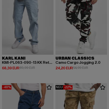
KARL KANI
URBAN CLASSICS
KMI-PL063-090-13 KK Retro Baggy Workwear Denim
Camo Cargo Jogging 2.0
Derzeitiger Preis: 68,39 EUR
Aktionspreis: 89,99 EUR
Derzeitiger Preis: 24,20 EUR
Aktionspreis:
68,39 EUR
89,99 EUR
24,20 EUR
54,99 EUR
-48%
NEU
-22%