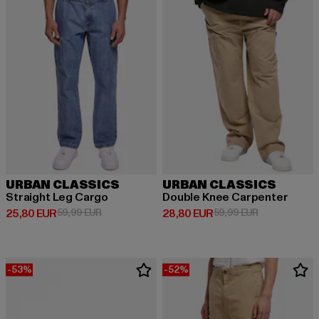
URBAN CLASSICS
URBAN CLASSICS
Straight Leg Cargo
Double Knee Carpenter
Derzeitiger Preis: 25,80 EUR
Aktionspreis: 59,99 EUR
Derzeitiger Preis: 28,80 EUR
Aktionspreis:
25,80 EUR
59,99 EUR
28,80 EUR
59,99 EUR
-53%
-52%