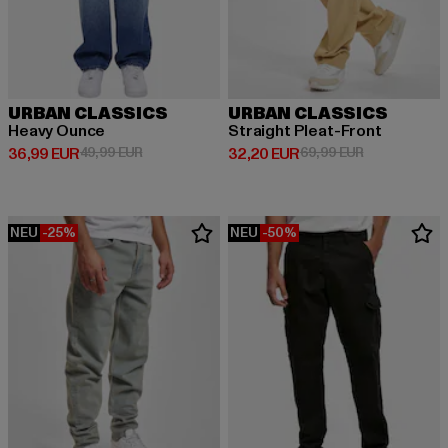
URBAN CLASSICS
URBAN CLASSICS
Heavy Ounce
Straight Pleat-Front
Derzeitiger Preis: 36,99 EUR
Aktionspreis: 49,99 EUR
Derzeitiger Preis: 32,20 EUR
Aktionspreis:
36,99 EUR
49,99 EUR
32,20 EUR
69,99 EUR
NEU
-25%
NEU
-50%