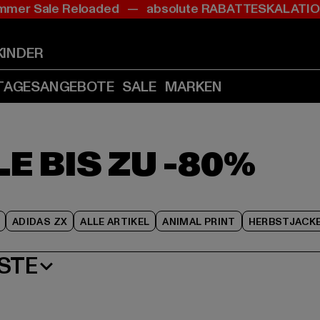
mer Sale Reloaded — absolute RABATTESKALAT
Zum
Zum
Zum
Inhalt
Fußzeile
Produktraster
springen
springen
springen
KINDER
(Enter
(Enter
(Enter
drücken)
drücken)
drücken)
TAGESANGEBOTE
SALE
MARKEN
E BIS ZU -80%
ADIDAS ZX
ALLE ARTIKEL
ANIMAL PRINT
HERBSTJACK
STE