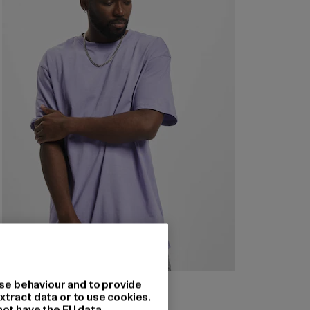
URBAN CLASSICS
se behaviour and to provide
Heavy Oversized
xtract data or to use cookies.
not have the EU data