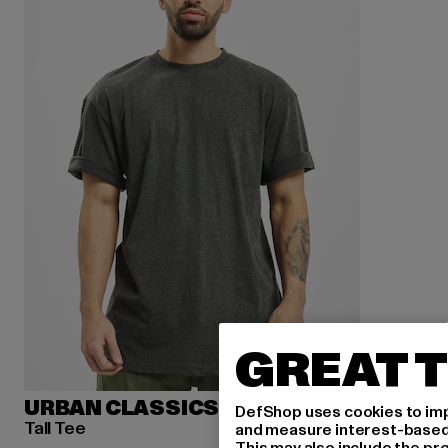
GREAT T
URBAN CLASSICS
DefShop uses cookies to imp
Tall Tee
and measure interest-based c
This may also include the pr