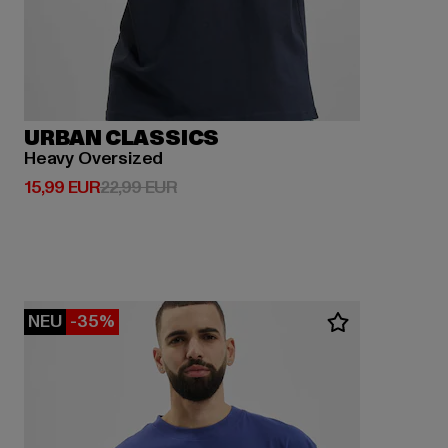
URBAN CLASSICS
Heavy Oversized
Derzeitiger Preis: 15,99 EUR
Aktionspreis: 22,99 EUR
15,99 EUR
22,99 EUR
NEU
-35%