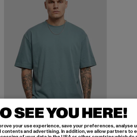
O SEE YOU HERE!
rove your use experience, save your preferences, analyse u
ontents and advertising. In addition, we allow partners to e
ocessing of your data in the USA or other countries which do 