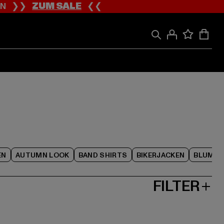
ION ❯❯
ZUM SALE
❮❮
EN
AUTUMN LOOK
BAND SHIRTS
BIKERJACKEN
BLUME
FILTER