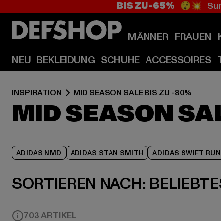
BIS ZU -65%
😲💥 Sum
MÄNNER
FRAUEN
NEU
BEKLEIDUNG
SCHUHE
ACCESSOIRES
INSPIRATION
MID SEASON SALE BIS ZU -80%
MID SEASON SAL
ADIDAS NMD
ADIDAS STAN SMITH
ADIDAS SWIFT RUN
SORTIEREN NACH:
BELIEBTE
703 ARTIKEL