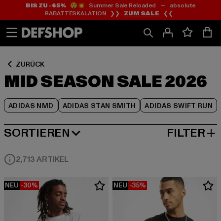
BIS ZU -65%
😲💥 Summer Sale Reloaded — absolute
Zum
Zum
Zum
RABATTESKALATION ❯❯
ZUM SALE
❮❮
Inhalt
Fußzeile
Produktraster
springen
springen
springen
ZURÜCK
MID SEASON SALE 2026
ADIDAS NMD
ADIDAS STAN SMITH
ADIDAS SWIFT RUN
SORTIEREN
FILTER
BELIEBTESTE
2,713 ARTIKEL
NEU
-30%
NEU
-35%