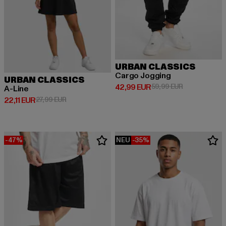
URBAN CLASSICS
Cargo Jogging
URBAN CLASSICS
Derzeitiger Preis: 42,99 EUR
Aktionspreis:
42,99 EUR
59,99 EUR
A-Line
Derzeitiger Preis: 22,11 EUR
Aktionspreis: 27,99 EUR
22,11 EUR
27,99 EUR
-47%
NEU
-35%