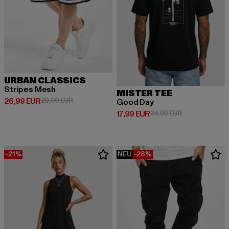
URBAN CLASSICS
Stripes Mesh
MISTER TEE
Derzeitiger Preis: 26,99 EUR
Aktionspreis: 29,99 EUR
26,99 EUR
29,99 EUR
Good Day
Derzeitiger Preis: 17,99 EUR
Aktionspreis: 
17,99 EUR
24,99 EUR
-21%
NEU
-28%