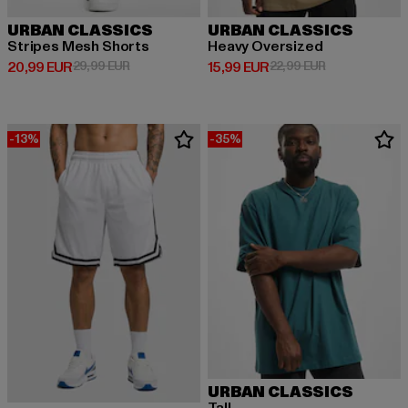
URBAN CLASSICS
URBAN CLASSICS
Stripes Mesh Shorts
Heavy Oversized
Derzeitiger Preis: 20,99 EUR
Aktionspreis: 29,99 EUR
Derzeitiger Preis: 15,99 EUR
Aktionspreis: 
20,99 EUR
29,99 EUR
15,99 EUR
22,99 EUR
-13%
-35%
URBAN CLASSICS