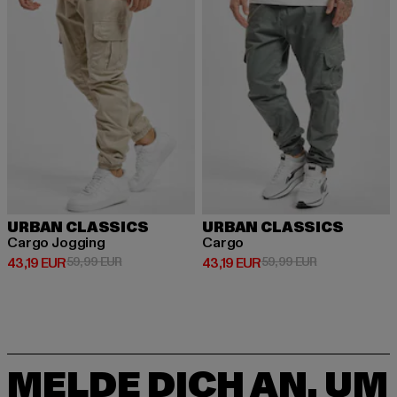
URBAN CLASSICS
URBAN CLASSICS
Cargo Jogging
Cargo
Derzeitiger Preis: 43,19 EUR
Aktionspreis: 59,99 EUR
Derzeitiger Preis: 43,19 EUR
Aktionspreis: 
43,19 EUR
59,99 EUR
43,19 EUR
59,99 EUR
MELDE DICH AN, UM