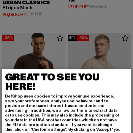
Tall
URBAN CLASSICS
Derzeitiger Preis: 12,99 EUR
Aktionspreis: 
12,99 EUR
19,99 EUR
Stripes Mesh
Derzeitiger Preis: 26,09 EUR
Aktionspreis: 29,99 EUR
26,09 EUR
29,99 EUR
-35%
NEU
-30%
GREAT TO SEE YOU
HERE!
DefShop uses cookies to improve your use experience,
save your preferences, analyse use behaviour and to
provide and measure interest-based contents and
advertising. In addition, we allow partners to extract data
or to use cookies. This may also include the processing of
your data in the USA or other countries which do not have
URBAN CLASSICS
the EU data protection standard. If you want to change
Tall Tee
URBAN CLASSICS
this, click on "Custom settings". By clicking on "Accept" you
Derzeitiger Preis: 12,99 EUR
Aktionspreis: 19,99 EUR
12,99 EUR
19,99 EUR