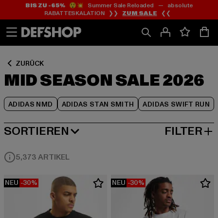
BIS ZU -65%
😲💥 Summer Sale Reloaded — absolute
Zum
Zum
Zum
RABATTESKALATION ❯❯
ZUM SALE
❮❮
Inhalt
Fußzeile
Produktraster
springen
springen
springen
ZURÜCK
MID SEASON SALE 2026
ADIDAS NMD
ADIDAS STAN SMITH
ADIDAS SWIFT RUN
SORTIEREN
FILTER
BELIEBTESTE
5,373 ARTIKEL
NEU
-30%
NEU
-30%