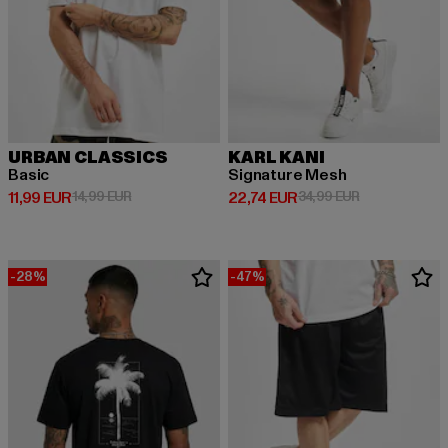
URBAN CLASSICS
KARL KANI
Basic
Signature Mesh
Derzeitiger Preis: 11,99 EUR
Aktionspreis: 14,99 EUR
Derzeitiger Preis: 22,74 EUR
Aktionspreis: 
11,99 EUR
14,99 EUR
22,74 EUR
34,99 EUR
-28%
-47%