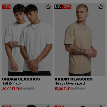
-13%
NEU
-30%
URBAN CLASSICS
URBAN CLASSICS
Tall 2-Pack
Heavy Oversized
Derzeitiger Preis: 20,00 EUR
Aktionspreis: 22,99 EUR
Derzeitiger Preis: 15,99 EUR
Aktionspreis: 
20,00 EUR
22,99 EUR
15,99 EUR
22,99 EUR