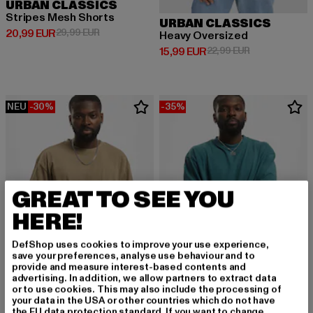
URBAN CLASSICS
Stripes Mesh Shorts
URBAN CLASSICS
Derzeitiger Preis: 20,99 EUR
Aktionspreis: 29,99 EUR
20,99 EUR
29,99 EUR
Heavy Oversized
Derzeitiger Preis: 15,99 EUR
Aktionspreis: 
15,99 EUR
22,99 EUR
NEU
-30%
-35%
GREAT TO SEE YOU
HERE!
DefShop uses cookies to improve your use experience,
save your preferences, analyse use behaviour and to
provide and measure interest-based contents and
advertising. In addition, we allow partners to extract data
or to use cookies. This may also include the processing of
your data in the USA or other countries which do not have
URBAN CLASSICS
URBAN CLASSICS
the EU data protection standard. If you want to change