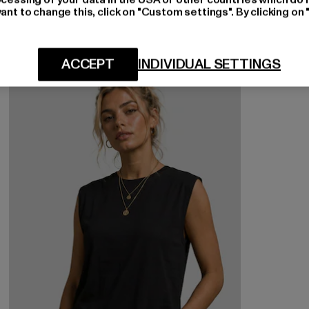
ant to change this, click on "Custom settings". By clicking on 
ACCEPT
INDIVIDUAL SETTINGS
-20%