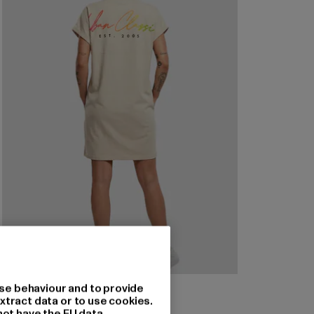
URBAN CLASSICS
se behaviour and to provide
Ladies Rainbow Tee
xtract data or to use cookies.
not have the EU data