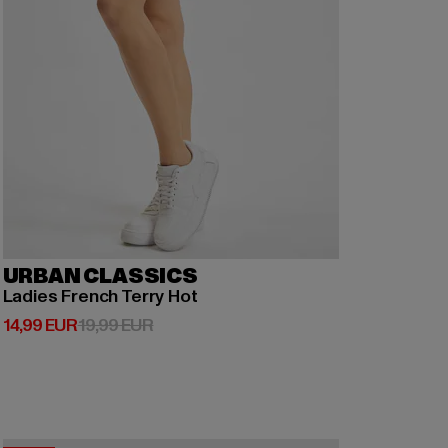
URBAN CLASSICS
Ladies French Terry Hot
Derzeitiger Preis: 14,99 EUR
Aktionspreis: 19,99 EUR
14,99 EUR
19,99 EUR