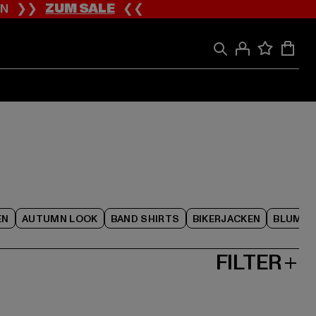
ION ❯❯
ZUM SALE
❮❮
EN
AUTUMN LOOK
BAND SHIRTS
BIKERJACKEN
BLUME
FILTER