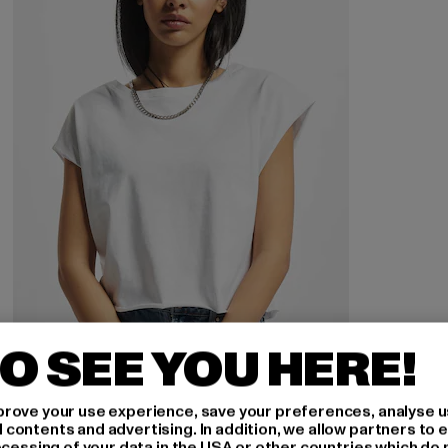
O SEE YOU HERE!
URBAN CLASSICS
Ladies Essentials Short
rove your use experience, save your preferences, analyse u
Derzeitiger Preis: 13,10 EUR
Aktionspreis: 22,99 EUR
13,10 EUR
22,99 EUR
ontents and advertising. In addition, we allow partners to e
ocessing of your data in the USA or other countries which do 