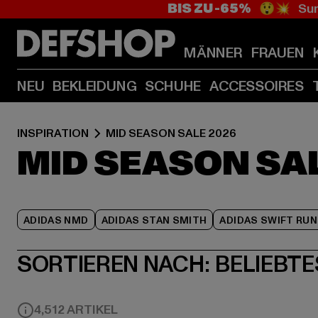
BIS ZU -65%
😲💥 Sum
MÄNNER
FRAUEN
NEU
BEKLEIDUNG
SCHUHE
ACCESSOIRES
INSPIRATION
MID SEASON SALE 2026
MID SEASON SA
ADIDAS NMD
ADIDAS STAN SMITH
ADIDAS SWIFT RUN
SORTIEREN NACH:
BELIEBTE
4,512 ARTIKEL