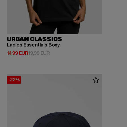
URBAN CLASSICS
Ladies Essentials Boxy
Derzeitiger Preis: 14,99 EUR
Aktionspreis: 19,99 EUR
14,99 EUR
19,99 EUR
-22%