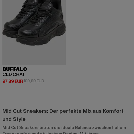
BUFFALO
CLD CHAI
Derzeitiger Preis: 97,89 EUR
Aktionspreis: 109,99 EUR
97,89 EUR
109,99 EUR
Mid Cut Sneakers: Der perfekte Mix aus Komfort
und Style
Mid Cut Sneakers bieten die ideale Balance zwischen hohem
Tragekomfort und stylischem Design. Mit ihrem