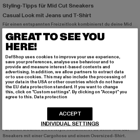
Styling-Tipps für Mid Cut Sneakers
Casual Look mit Jeans und T-Shirt
Für einen entspannten Freizeitlook kombinierst du deine Mid
Cut Sneakers mit einer Jeans und einem T-Shirt. Dieser Look
GREAT TO SEE YOU
ist bequem und passt perfekt für den Alltag. Mit einer leichten
HERE!
Jacke und Accessoires wie einer Cap rundest du das Outfit ab
und bleibst stylisch und komfortabel zugleich.
DefShop uses cookies to improve your use experience,
save your preferences, analyse use behaviour and to
provide and measure interest-based contents and
Sportlicher Style mit Jogginghose und Hoodie
advertising. In addition, we allow partners to extract data
Ein sportlicher Look gelingt dir mit einer Jogginghose, einem
or to use cookies. This may also include the processing of
your data in the USA or other countries which do not have
Hoodie und deinen Mid Cut Sneakers. Dieser Style ist ideal für
the EU data protection standard. If you want to change
Aktivitäten im Freien oder entspannte Tage und zeigt deine
this, click on "Custom settings". By clicking on "Accept" you
aktive Seite. Mit einer Bauchtasche oder einer Wasserflasche
agree to this.
Data protection
ergänzt du diesen sportlichen Look.
ACCEPT
Streetstyle mit Cargohose und Oversized-Shirt
INDIVIDUAL SETTINGS
Für einen urbanen Streetstyle kombinierst du deine Mid Cut
Sneakers mit einer Cargohose und einem Oversized-Shirt.