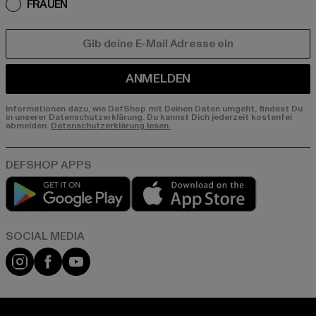
FRAUEN
E-MAIL
ANMELDEN
Informationen dazu, wie DefShop mit Deinen Daten umgeht, findest Du
in unserer Datenschutzerklärung. Du kannst Dich jederzeit kostenfei
abmelden.
Datenschutzerklärung lesen.
Play market
App store
Instagram
Facebook
YouTube