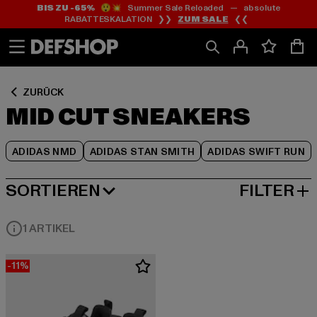
BIS ZU -65%
😲💥 Summer Sale Reloaded — absolute
Zum
Zum
Zum
RABATTESKALATION ❯❯
ZUM SALE
❮❮
Inhalt
Fußzeile
Produktraster
springen
springen
springen
ZURÜCK
MID CUT SNEAKERS
ADIDAS NMD
ADIDAS STAN SMITH
ADIDAS SWIFT RUN
SORTIEREN
FILTER
BELIEBTESTE
1 ARTIKEL
-11%