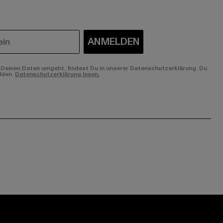
ANMELDEN
Deinen Daten umgeht, findest Du in unserer Datenschutzerklärung. Du
lden.
Datenschutzerklärung lesen.