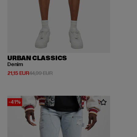
URBAN CLASSICS
Denim
Derzeitiger Preis: 21,15 EUR
Aktionspreis: 44,99 EUR
21,15 EUR
44,99 EUR
-41%