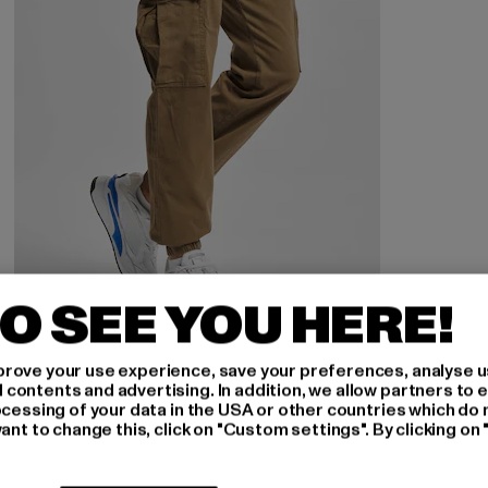
O SEE YOU HERE!
2Y PREMIUM
rove your use experience, save your preferences, analyse u
Premium
ontents and advertising. In addition, we allow partners to e
Derzeitiger Preis: 29,99 EUR
Aktionspreis: 49,99 EUR
29,99 EUR
49,99 EUR
ocessing of your data in the USA or other countries which do 
ant to change this, click on "Custom settings". By clicking on 