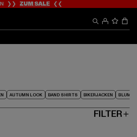
ION ❯❯
ZUM SALE
❮❮
EN
AUTUMN LOOK
BAND SHIRTS
BIKERJACKEN
BLUME
FILTER