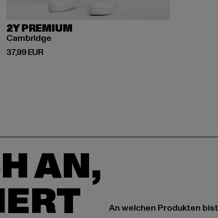
2Y PREMIUM
Cambridge
Derzeitiger Preis: 37,99 EUR
37,99 EUR
H AN,
IERT
An welchen Produkten bist