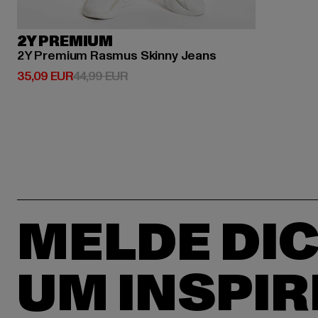
2Y PREMIUM
2Y Premium Rasmus Skinny Jeans
Derzeitiger Preis: 35,09 EUR
Aktionspreis: 44,99 EUR
35,09 EUR
44,99 EUR
MELDE DIC
UM INSPIR