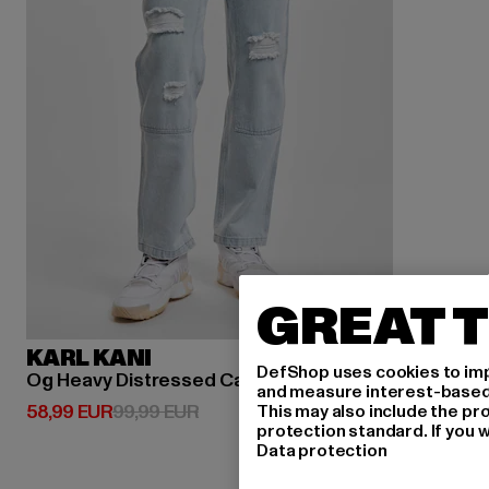
GREAT T
KARL KANI
DefShop uses cookies to imp
Og Heavy Distressed Carpenter
and measure interest-based c
Derzeitiger Preis: 58,99 EUR
Aktionspreis: 99,99 EUR
58,99 EUR
99,99 EUR
This may also include the pr
protection standard. If you w
Data protection