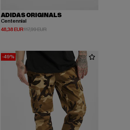
ADIDAS ORIGINALS
Centennial
Derzeitiger Preis: 48,38 EUR
Aktionspreis: 117,99 EUR
48,38 EUR
117,99 EUR
-49%