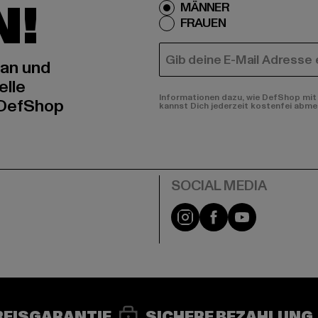
N!
MÄNNER
FRAUEN
E-MAIL
 an und
elle
Informationen dazu, wie DefShop mit 
 DefShop
kannst Dich jederzeit kostenfei abme
e
Instagram
Facebook
YouTube
REISGARANTIE
SICHERE BEZAHLUNG