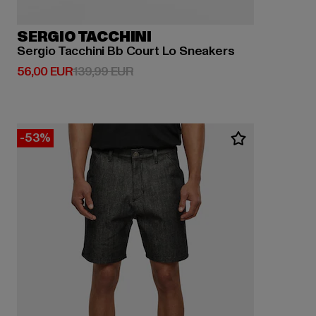
SERGIO TACCHINI
Sergio Tacchini Bb Court Lo Sneakers
Derzeitiger Preis: 56,00 EUR
Aktionspreis: 139,99 EUR
56,00 EUR
139,99 EUR
-53%