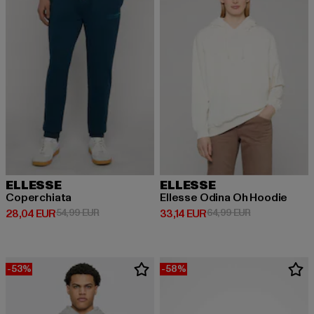
ELLESSE
ELLESSE
Coperchiata
Ellesse Odina Oh Hoodie
Derzeitiger Preis: 28,04 EUR
Aktionspreis: 54,99 EUR
Derzeitiger Preis: 33,14 EUR
Aktionspreis: 
28,04 EUR
54,99 EUR
33,14 EUR
64,99 EUR
-53%
-58%