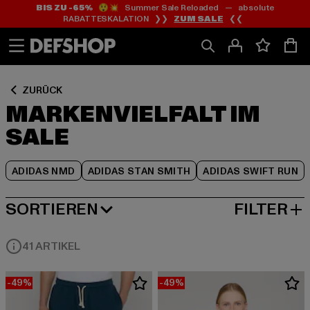
BIS ZU -65%
😲💥 Summer Sale Reloaded — absolute
Zum
Zum
Zum
RABATTESKALATION ❯❯
ZUM SALE
❮❮
Inhalt
Fußzeile
Produktraster
springen
springen
springen
ZURÜCK
MARKENVIELFALT IM
SALE
ADIDAS NMD
ADIDAS STAN SMITH
ADIDAS SWIFT RUN
SORTIEREN
FILTER
NEUESTE
41 ARTIKEL
-49%
-49%