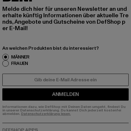
Melde dich hier für unseren Newsletter an und
erhalte künftig Informationen über aktuelle Tre
nds, Angebote und Gutscheine von DefShop p
er E-Mail!
An welchen Produkten bist du interessiert?
MÄNNER
FRAUEN
E-MAIL
ANMELDEN
Informationen dazu, wie DefShop mit Deinen Daten umgeht, findest Du
in unserer Datenschutzerklärung. Du kannst Dich jederzeit kostenfei
abmelden.
Datenschutzerklärung lesen.