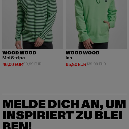
WOOD WOOD
WOOD WOOD
Mel Stripe
Ian
Derzeitiger Preis: 46,00 EUR
Aktionspreis: 99,99 EUR
Derzeitiger Preis: 65,80 EUR
Aktionspreis
46,00 EUR
99,99 EUR
65,80 EUR
139,99 EUR
MELDE DICH AN, UM
INSPIRIERT ZU BLEI
BEN!