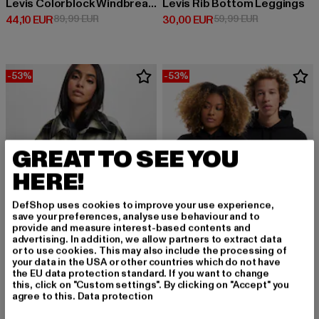
Levis Colorblock Windbreaker
Levis Rib Bottom Leggings
Derzeitiger Preis: 44,10 EUR
Aktionspreis: 89,99 EUR
Derzeitiger Preis: 30,00 EUR
Aktionspreis:
44,10 EUR
89,99 EUR
30,00 EUR
59,99 EUR
-53%
-53%
GREAT TO SEE YOU
HERE!
DefShop uses cookies to improve your use experience,
save your preferences, analyse use behaviour and to
provide and measure interest-based contents and
advertising. In addition, we allow partners to extract data
or to use cookies. This may also include the processing of
your data in the USA or other countries which do not have
the EU data protection standard. If you want to change
LEVIS
WOOD WOOD
this, click on "Custom settings". By clicking on "Accept" you
Levis Wool Winterjacke
Basic
agree to this.
Data protection
Derzeitiger Preis: 65,80 EUR
Aktionspreis: 139,99 EUR
Derzeitiger Preis: 65,80 EUR
Aktionspreis
65,80 EUR
139,99 EUR
65,80 EUR
139,99 EUR