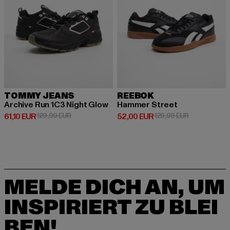
TOMMY JEANS
REEBOK
Archive Run 1C3 Night Glow
Hammer Street
Derzeitiger Preis: 61,10 EUR
Aktionspreis: 129,99 EUR
Derzeitiger Preis: 52,00 EUR
Aktionspreis
61,10 EUR
129,99 EUR
52,00 EUR
129,99 EUR
MELDE DICH AN, UM
INSPIRIERT ZU BLEI
BEN!