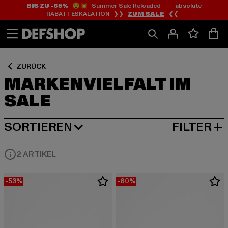
BIS ZU -65%
😲💥 Summer Sale Reloaded — absolute
Zum
Zum
Zum
RABATTESKALATION ❯❯
ZUM SALE
❮❮
Inhalt
Fußzeile
Produktraster
springen
springen
springen
ZURÜCK
MARKENVIELFALT IM
SALE
SORTIEREN
FILTER
BELIEBTESTE
2 ARTIKEL
-53%
-60%