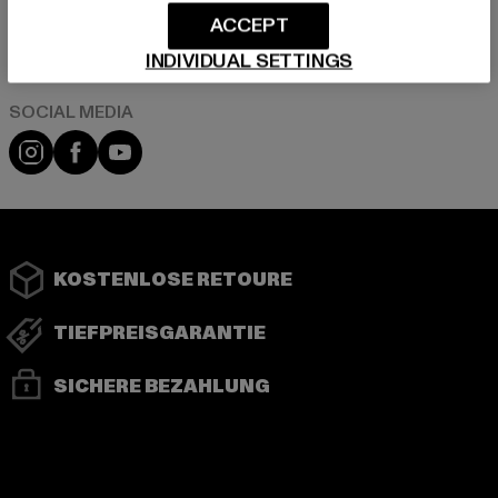
ACCEPT
Play market
App store
INDIVIDUAL SETTINGS
Instagram
Facebook
YouTube
KOSTENLOSE RETOURE
TIEFPREISGARANTIE
SICHERE BEZAHLUNG