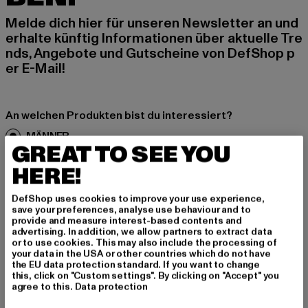
Melde dich hier für unseren Newsletter an und
erhalte künftig Informationen über aktuelle Tre
nds, Angebote und Gutscheine von DefShop p
er E-Mail!
An welchen Produkten bist du interessiert?
MÄNNER
GREAT TO SEE YOU
FRAUEN
HERE!
E-MAIL
DefShop uses cookies to improve your use experience,
save your preferences, analyse use behaviour and to
provide and measure interest-based contents and
ANMELDEN
advertising. In addition, we allow partners to extract data
or to use cookies. This may also include the processing of
your data in the USA or other countries which do not have
Informationen dazu, wie DefShop mit Deinen Daten umgeht, findest Du
in unserer Datenschutzerklärung. Du kannst Dich jederzeit kostenfei
the EU data protection standard. If you want to change
abmelden.
Datenschutzerklärung lesen.
this, click on "Custom settings". By clicking on "Accept" you
agree to this.
Data protection