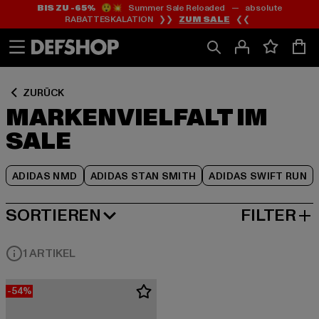
BIS ZU -65%
😲💥 Summer Sale Reloaded — absolute
Zum
Zum
Zum
RABATTESKALATION ❯❯
ZUM SALE
❮❮
Inhalt
Fußzeile
Produktraster
springen
springen
springen
ZURÜCK
MARKENVIELFALT IM
SALE
ADIDAS NMD
ADIDAS STAN SMITH
ADIDAS SWIFT RUN
SORTIEREN
FILTER
BELIEBTESTE
1 ARTIKEL
-54%