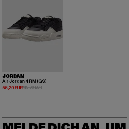
JORDAN
Air Jordan 4 RM (GS)
Derzeitiger Preis: 55,20 EUR
Aktionspreis: 119,99 EUR
55,20 EUR
119,99 EUR
MELDE DICH AN, UM