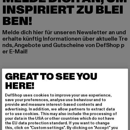
INSPIRIERT ZU BLEI
BEN!
Melde dich hier für unseren Newsletter an und
erhalte künftig Informationen über aktuelle Tre
nds, Angebote und Gutscheine von DefShop p
er E-Mail!
An welchen Produkten bist du interessiert?
GREAT TO SEE YOU
MÄNNER
HERE!
FRAUEN
DefShop uses cookies to improve your use experience,
save your preferences, analyse use behaviour and to
E-MAIL
provide and measure interest-based contents and
advertising. In addition, we allow partners to extract data
or to use cookies. This may also include the processing of
ANMELDEN
your data in the USA or other countries which do not have
the EU data protection standard. If you want to change
this, click on "Custom settings". By clicking on "Accept" you
Informationen dazu, wie DefShop mit Deinen Daten umgeht, findest Du