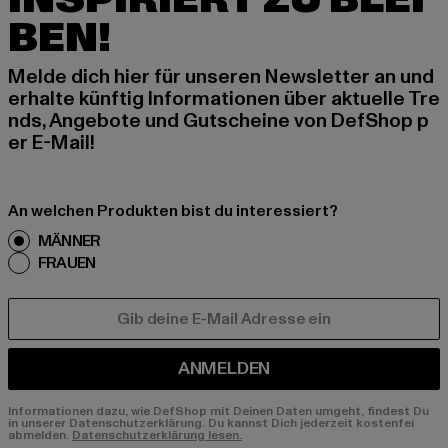
BEN!
Melde dich hier für unseren Newsletter an und
erhalte künftig Informationen über aktuelle Tre
nds, Angebote und Gutscheine von DefShop p
er E-Mail!
An welchen Produkten bist du interessiert?
MÄNNER
FRAUEN
E-MAIL
ANMELDEN
Informationen dazu, wie DefShop mit Deinen Daten umgeht, findest Du
in unserer Datenschutzerklärung. Du kannst Dich jederzeit kostenfei
abmelden.
Datenschutzerklärung lesen.