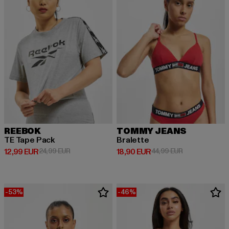
REEBOK
TOMMY JEANS
TE Tape Pack
Bralette
Derzeitiger Preis: 12,99 EUR
Aktionspreis: 24,99 EUR
Derzeitiger Preis: 18,90 EUR
Aktionspreis: 
12,99 EUR
24,99 EUR
18,90 EUR
44,99 EUR
-53%
-46%