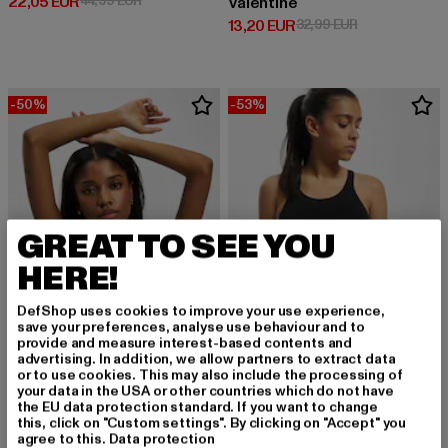
Derzeitiger Preis: 22,05 EUR
22,05 EUR
44,99 EUR
Valentine
Derzeitiger Preis: 13,20 EUR
Aktionspreis: 
13,20 EUR
32,99 EUR
-50%
-53%
GREAT TO SEE YOU
HERE!
DefShop uses cookies to improve your use experience,
save your preferences, analyse use behaviour and to
provide and measure interest-based contents and
advertising. In addition, we allow partners to extract data
or to use cookies. This may also include the processing of
TOMMY HILFIGER
TOMMY HILFIGER
your data in the USA or other countries which do not have
Unlined Triangle
Unlined
the EU data protection standard. If you want to change
Derzeitiger Preis: 20,00 EUR
Aktionspreis: 39,99 EUR
Derzeitiger Preis: 18,80 EUR
Aktionspreis: 
20,00 EUR
39,99 EUR
18,80 EUR
39,99 EUR
this, click on "Custom settings". By clicking on "Accept" you
agree to this.
Data protection