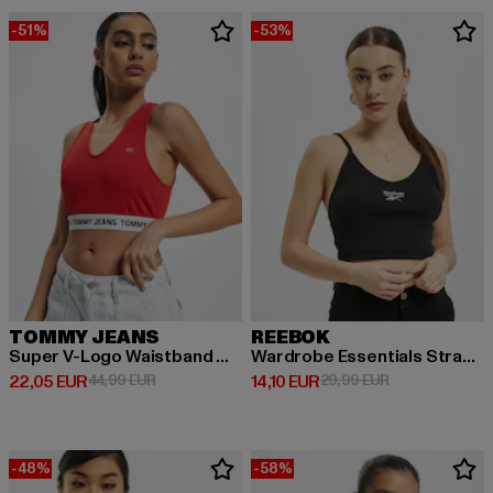
-51%
-53%
TOMMY JEANS
REEBOK
Super V-Logo Waistband Crop
Wardrobe Essentials Strappy Rib
Derzeitiger Preis: 22,05 EUR
Aktionspreis: 44,99 EUR
Derzeitiger Preis: 14,10 EUR
Aktionspreis: 
22,05 EUR
44,99 EUR
14,10 EUR
29,99 EUR
-48%
-58%