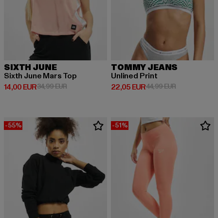
SIXTH JUNE
TOMMY JEANS
Sixth June Mars Top
Unlined Print
Derzeitiger Preis: 14,00 EUR
Aktionspreis: 34,99 EUR
Derzeitiger Preis: 22,05 EUR
Aktionspreis:
14,00 EUR
34,99 EUR
22,05 EUR
44,99 EUR
-55%
-51%