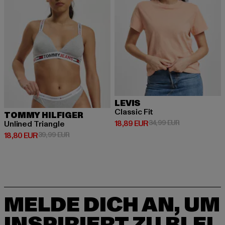
LEVIS
Classic Fit
TOMMY HILFIGER
Derzeitiger Preis: 18,89 EUR
Aktionspreis: 
18,89 EUR
34,99 EUR
Unlined Triangle
Derzeitiger Preis: 18,80 EUR
Aktionspreis: 39,99 EUR
18,80 EUR
39,99 EUR
MELDE DICH AN, UM
INSPIRIERT ZU BLEI