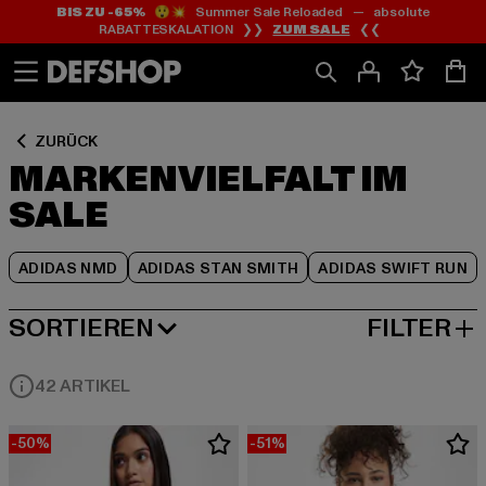
BIS ZU -65%
😲💥 Summer Sale Reloaded — absolute
Zum
Zum
Zum
RABATTESKALATION ❯❯
ZUM SALE
❮❮
Inhalt
Fußzeile
Produktraster
springen
springen
springen
ZURÜCK
MARKENVIELFALT IM
SALE
ADIDAS NMD
ADIDAS STAN SMITH
ADIDAS SWIFT RUN
SORTIEREN
FILTER
BELIEBTESTE
42 ARTIKEL
-50%
-51%