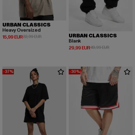
URBAN CLASSICS
Heavy Oversized
URBAN CLASSICS
Derzeitiger Preis: 15,99 EUR
Aktionspreis: 22,99 EUR
15,99 EUR
22,99 EUR
Blank
Derzeitiger Preis: 29,99 EUR
Aktionspreis:
29,99 EUR
49,99 EUR
-37%
-30%