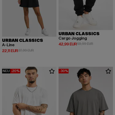
URBAN CLASSICS
Cargo Jogging
URBAN CLASSICS
Derzeitiger Preis: 42,99 EUR
Aktionspreis:
42,99 EUR
59,99 EUR
A-Line
Derzeitiger Preis: 22,11 EUR
Aktionspreis: 27,99 EUR
22,11 EUR
27,99 EUR
NEU
-20%
-30%