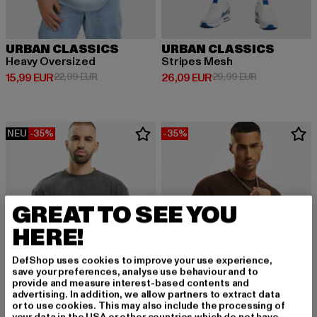
URBAN CLASSICS
URBAN CLASSICS
Heavy Oversized
Stripes Mesh
Derzeitiger Preis: 15,99 EUR
Aktionspreis: 22,99 EUR
Derzeitiger Preis: 26,09 EUR
Aktionspreis:
15,99 EUR
22,99 EUR
26,09 EUR
29,99 EUR
NEU
-35%
-35%
GREAT TO SEE YOU
HERE!
DefShop uses cookies to improve your use experience,
save your preferences, analyse use behaviour and to
provide and measure interest-based contents and
advertising. In addition, we allow partners to extract data
or to use cookies. This may also include the processing of
your data in the USA or other countries which do not have