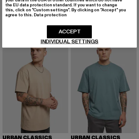
the EU data protection standard. If you want to change
URBAN CLASSICS
URBAN CLASSICS
this, click on "Custom settings". By clicking on "Accept" you
Tall Tee
Tall Tee
agree to this.
Data protection
Derzeitiger Preis: 12,99 EUR
Aktionspreis: 19,99 EUR
Derzeitiger Preis: 12,99 EUR
Aktionspreis: 
12,99 EUR
19,99 EUR
12,99 EUR
19,99 EUR
ACCEPT
INDIVIDUAL SETTINGS
NEU
-30%
NEU
-35%
URBAN CLASSICS
URBAN CLASSICS