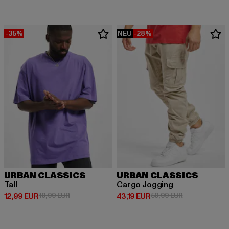
-35%
NEU
-28%
URBAN CLASSICS
URBAN CLASSICS
Tall
Cargo Jogging
Derzeitiger Preis: 12,99 EUR
Aktionspreis: 19,99 EUR
Derzeitiger Preis: 43,19 EUR
Aktionspreis: 
12,99 EUR
19,99 EUR
43,19 EUR
59,99 EUR