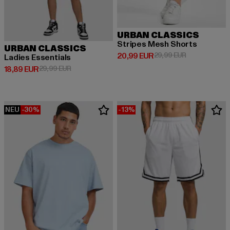
URBAN CLASSICS
Stripes Mesh Shorts
URBAN CLASSICS
Derzeitiger Preis: 20,99 EUR
Aktionspreis:
20,99 EUR
29,99 EUR
Ladies Essentials
Derzeitiger Preis: 18,89 EUR
Aktionspreis: 29,99 EUR
18,89 EUR
29,99 EUR
NEU
-30%
-13%