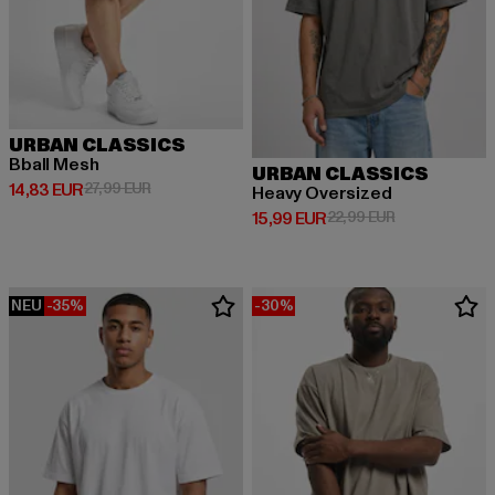
URBAN CLASSICS
Bball Mesh
URBAN CLASSICS
Derzeitiger Preis: 14,83 EUR
Aktionspreis: 27,99 EUR
14,83 EUR
27,99 EUR
Heavy Oversized
Derzeitiger Preis: 15,99 EUR
Aktionspreis: 
15,99 EUR
22,99 EUR
NEU
-35%
-30%