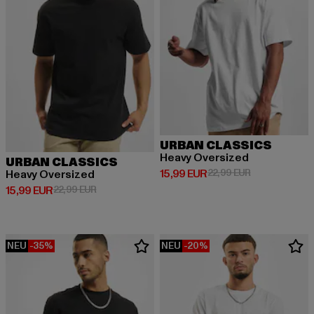
URBAN CLASSICS
Heavy Oversized
URBAN CLASSICS
Derzeitiger Preis: 15,99 EUR
Aktionspreis: 
15,99 EUR
22,99 EUR
Heavy Oversized
Derzeitiger Preis: 15,99 EUR
Aktionspreis: 22,99 EUR
15,99 EUR
22,99 EUR
NEU
-35%
NEU
-20%