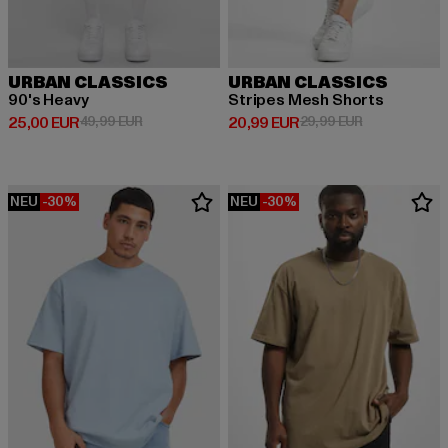
URBAN CLASSICS
URBAN CLASSICS
90's Heavy
Stripes Mesh Shorts
Derzeitiger Preis: 25,00 EUR
Aktionspreis: 49,99 EUR
Derzeitiger Preis: 20,99 EUR
Aktionspreis:
25,00 EUR
49,99 EUR
20,99 EUR
29,99 EUR
NEU
-30%
NEU
-30%