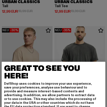
URBAN CLASSICS
URBAN CLASSICS
Tall
Tall Tee
Derzeitiger Preis: 12,99 EUR
Aktionspreis: 19,99 EUR
Derzeitiger Preis: 12,99 EUR
Aktionspreis: 
12,99 EUR
19,99 EUR
12,99 EUR
19,99 EUR
NEU
-30%
NEU
-35%
GREAT TO SEE YOU
HERE!
DefShop uses cookies to improve your use experience,
save your preferences, analyse use behaviour and to
provide and measure interest-based contents and
advertising. In addition, we allow partners to extract data
URBAN CLASSICS
or to use cookies. This may also include the processing of
Tall Tee
your data in the USA or other countries which do not have
URBAN CLASSICS
Derzeitiger Preis: 12,99 EUR
Aktionspreis: 
12,99 EUR
19,99 EUR
the EU data protection standard. If you want to change