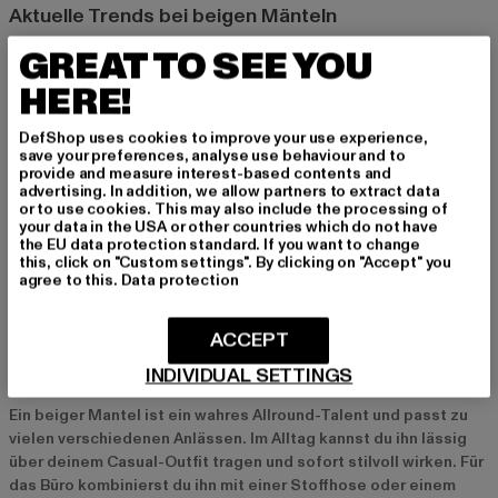
Aktuelle Trends bei beigen Mänteln
2024 stehen vor allem Oversized-Mäntel und bequeme Puffer-
GREAT TO SEE YOU
Mäntel im Fokus. Diese Schnitte bieten maximalen Komfort und
HERE!
liegen voll im Trend. Neben den klassischen Beige-Tönen wie
Sand oder Camel sind auch hellere Nuancen wie Creme oder
DefShop uses cookies to improve your use experience,
Elfenbein gefragt. Diese Farben lassen sich hervorragend mit
save your preferences, analyse use behaviour and to
anderen neutralen Tönen oder kräftigen Farben kombinieren.
provide and measure interest-based contents and
Auch Nachhaltigkeit ist ein großes Thema in der Modewelt –
advertising. In addition, we allow partners to extract data
or to use cookies. This may also include the processing of
immer mehr Marken bieten Mäntel aus recycelten oder
your data in the USA or other countries which do not have
nachhaltigen Materialien an, die nicht nur gut aussehen,
the EU data protection standard. If you want to change
sondern auch umweltfreundlich sind.
this, click on "Custom settings". By clicking on "Accept" you
agree to this.
Data protection
Beiger Mäntel für verschiedene Anlässe
ACCEPT
Perfekt für den Alltag, das Büro oder besondere
INDIVIDUAL SETTINGS
Events
Ein beiger Mantel ist ein wahres Allround-Talent und passt zu
vielen verschiedenen Anlässen. Im Alltag kannst du ihn lässig
über deinem Casual-Outfit tragen und sofort stilvoll wirken. Für
das Büro kombinierst du ihn mit einer Stoffhose oder einem