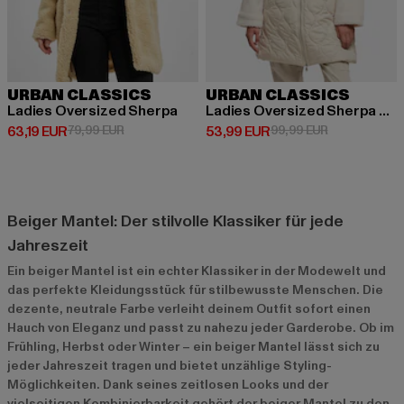
URBAN CLASSICS
URBAN CLASSICS
Ladies Oversized Sherpa
Ladies Oversized Sherpa Quilted
Derzeitiger Preis: 63,19 EUR
Aktionspreis: 79,99 EUR
Derzeitiger Preis: 53,99 EUR
Aktionspreis:
63,19 EUR
79,99 EUR
53,99 EUR
99,99 EUR
Beiger Mantel: Der stilvolle Klassiker für jede
Jahreszeit
Ein beiger Mantel ist ein echter Klassiker in der Modewelt und
das perfekte Kleidungsstück für stilbewusste Menschen. Die
dezente, neutrale Farbe verleiht deinem Outfit sofort einen
Hauch von Eleganz und passt zu nahezu jeder Garderobe. Ob im
Frühling, Herbst oder Winter – ein beiger Mantel lässt sich zu
jeder Jahreszeit tragen und bietet unzählige Styling-
Möglichkeiten. Dank seines zeitlosen Looks und der
vielseitigen Kombinierbarkeit gehört der beiger Mantel zu den