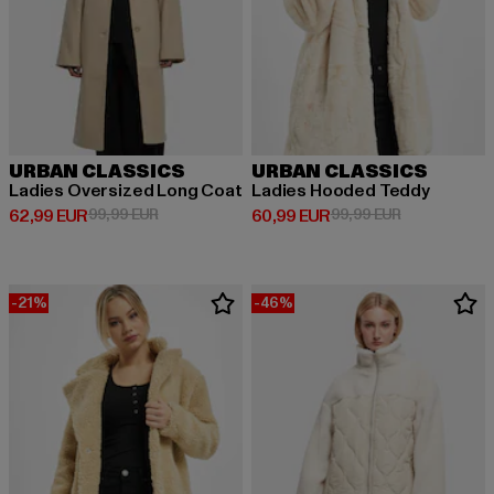
URBAN CLASSICS
URBAN CLASSICS
Ladies Oversized Long Coat
Ladies Hooded Teddy
Derzeitiger Preis: 62,99 EUR
Aktionspreis: 99,99 EUR
Derzeitiger Preis: 60,99 EUR
Aktionspreis:
62,99 EUR
99,99 EUR
60,99 EUR
99,99 EUR
-21%
-46%