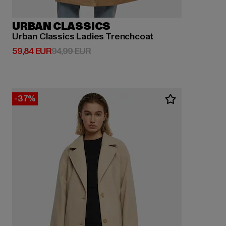
URBAN CLASSICS
Urban Classics Ladies Trenchcoat
Derzeitiger Preis: 59,84 EUR
Aktionspreis: 94,99 EUR
59,84 EUR
94,99 EUR
-37%