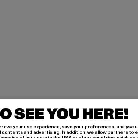
O SEE YOU HERE!
rove your use experience, save your preferences, analyse u
ontents and advertising. In addition, we allow partners to e
ocessing of your data in the USA or other countries which do 