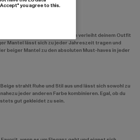
"Accept" you agree to this.
hen. Die dezente, neutrale Farbe verleiht deinem Outfit
er Mantel lässt sich zu jeder Jahreszeit tragen und
der beiger Mantel zu den absoluten Must-haves in jeder
Beige strahlt Ruhe und Stil aus und lässt sich sowohl zu
 nahezu jeder anderen Farbe kombinieren. Egal, ob du
tets gut gekleidet zu sein.
n Favorit, wenn es um Eleganz geht und eignet sich