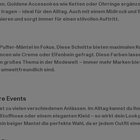
en. Goldene Accessoires wie Ketten oder Ohrringe ergänzen
ragen – ideal für den Alltag. Auch mit einem Midirock und 
ieren und sorgt immer für einen stilvollen Auftritt.
ffer-Mäntel im Fokus. Diese Schnitte bieten maximalen Kom
ncen wie Creme oder Elfenbein gefragt. Diese Farben lass
 ein großes Thema in der Modewelt – immer mehr Marken bie
h umweltfreundlich sind.
re Events
sst zu vielen verschiedenen Anlässen. Im Alltag kannst du ih
er Stoffhose oder einem eleganten Kleid – so wirkt dein Look
n beiger Mantel die perfekte Wahl, da er jedem Outfit eine