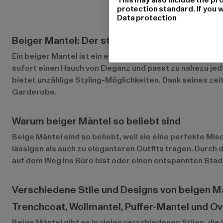
protection standard. If you w
Data protection
Beiger Mantel: Der stilvolle Klassiker für jede
Ein beiger Mantel ist ein echter Klassiker in der Modew
sofort einen Hauch von Eleganz und passt zu nahezu jede
bietet unzählige Styling-Möglichkeiten. Dank seines ze
Garderobe.
Warum beiger Mäntel so beliebt sind
Beige Mäntel sind so beliebt, weil sie eine perfekte Mis
lässigen als auch zu eleganteren Outfits tragen. Durch
auf dem Weg ins Büro bist oder einen entspannten Stadtb
Verschiedene Stile und Designs von beigen M
Trenchcoat, Wollmantel, Puffer-Mantel und O
Beige Mäntel gibt es in vielen verschiedenen Stilen, di