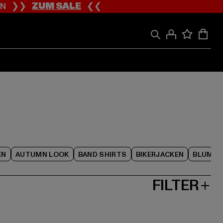
ION ❯❯
ZUM SALE
❮❮
EN
AUTUMN LOOK
BAND SHIRTS
BIKERJACKEN
BLUME
FILTER