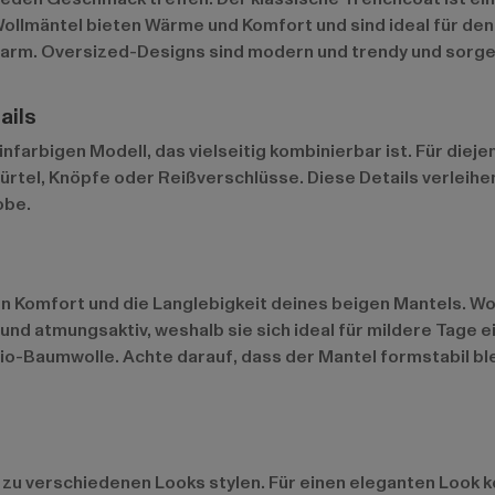
ollmäntel bieten Wärme und Komfort und sind ideal für den
warm. Oversized-Designs sind modern und trendy und sorgen 
ails
nfarbigen Modell, das vielseitig kombinierbar ist. Für dieje
tel, Knöpfe oder Reißverschlüsse. Diese Details verleihen
obe.
den Komfort und die Langlebigkeit deines beigen Mantels. Wo
t und atmungsaktiv, weshalb sie sich ideal für mildere Tage
o-Baumwolle. Achte darauf, dass der Mantel formstabil blei
ich zu verschiedenen Looks stylen. Für einen eleganten Look