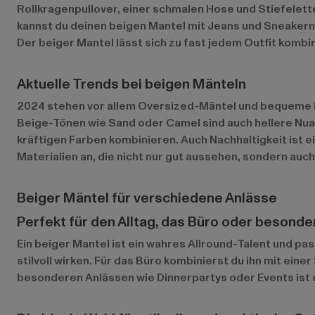
Rollkragenpullover, einer schmalen Hose und Stiefelett
kannst du deinen beigen Mantel mit Jeans und Sneakern t
Der beiger Mantel lässt sich zu fast jedem Outfit kombin
Aktuelle Trends bei beigen Mänteln
2024 stehen vor allem Oversized-Mäntel und bequeme Pu
Beige-Tönen wie Sand oder Camel sind auch hellere Nua
kräftigen Farben kombinieren. Auch Nachhaltigkeit ist
Materialien an, die nicht nur gut aussehen, sondern auc
Beiger Mäntel für verschiedene Anlässe
Perfekt für den Alltag, das Büro oder besonde
Ein beiger Mantel ist ein wahres Allround-Talent und pa
stilvoll wirken. Für das Büro kombinierst du ihn mit ein
besonderen Anlässen wie Dinnerpartys oder Events ist ei