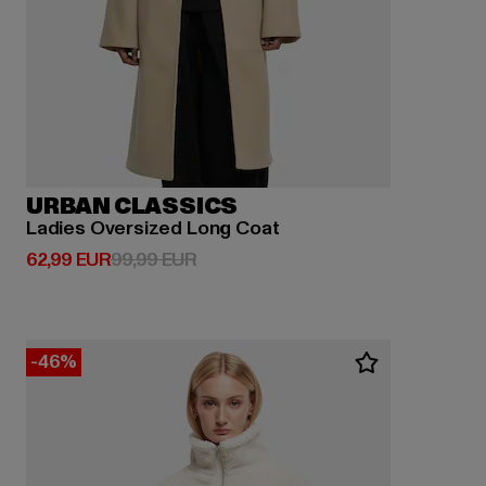
URBAN CLASSICS
Ladies Oversized Long Coat
Derzeitiger Preis: 62,99 EUR
Aktionspreis: 99,99 EUR
62,99 EUR
99,99 EUR
-46%