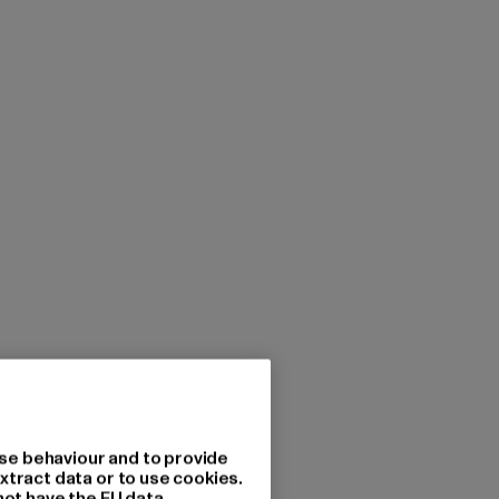
se behaviour and to provide
xtract data or to use cookies.
not have the EU data