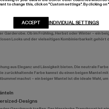
ant to change this, click on "Custom settings". By clicking on 
 Jahreszeit
ACCEPT
INDIVIDUAL SETTINGS
elt und das perfekte Kleidungsstück für stilbewusste Mensc
r Garderobe. Ob im Frühling, Herbst oder Winter – ein beig
itlosen Looks und der vielseitigen Kombinierbarkeit gehört 
chung aus Eleganz und Lässigkeit bieten. Die neutrale Farbe 
 die zurückhaltende Farbe kannst du einen beigen Mantel mit
ummel machst – ein beiger Mantel ist die ideale Wahl, um s
änteln
versized-Designs
e jeden Geschmack treffen. Der klassische Trenchcoat ist ei