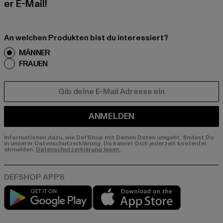
er E-Mail!
An welchen Produkten bist du interessiert?
MÄNNER
FRAUEN
E-MAIL
ANMELDEN
Informationen dazu, wie DefShop mit Deinen Daten umgeht, findest Du
in unserer Datenschutzerklärung. Du kannst Dich jederzeit kostenfei
abmelden.
Datenschutzerklärung lesen.
Play market
App store