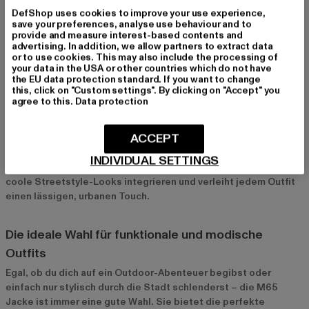
DefShop uses cookies to improve your use experience,
M65 Jacken für verschiedene Anlässe
save your preferences, analyse use behaviour and to
provide and measure interest-based contents and
Perfekt für den Alltag, Outdoor-Aktivitäten oder
advertising. In addition, we allow partners to extract data
or to use cookies. This may also include the processing of
coole Streetstyle-Looks
your data in the USA or other countries which do not have
the EU data protection standard. If you want to change
Die M65 Jacke ist ein echter Alleskönner und eignet sich für
this, click on "Custom settings". By clicking on "Accept" you
viele verschiedene Anlässe. Im Alltag bietet sie dank ihrer
agree to this.
Data protection
vielen Taschen und robusten Bauweise nicht nur viel Stauraum,
sondern auch Schutz vor Wind und Wetter. Bei Outdoor-
ACCEPT
Aktivitäten wie Wandern oder Spaziergängen in der Natur ist
sie ein funktionaler Begleiter, der dich warm hält und dennoch
INDIVIDUAL SETTINGS
atmungsaktiv ist. In der Stadt lässt sich die Jacke perfekt in
coole Streetstyle-Looks integrieren und verleiht jedem Outfit
einen lässigen, urbanen Touch.
Die ideale Wahl für funktionale und modische
Outfits
Egal, ob du dich auf ein Outdoor-Abenteuer begibst oder
einfach nur stylisch durch die Stadt schlenderst – die M65
Jacke ist immer eine gute Wahl. Sie bietet die perfekte