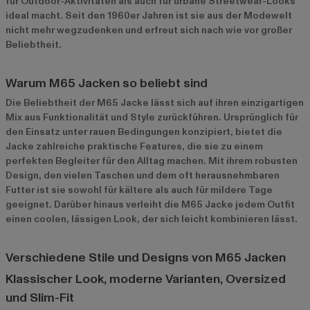
für Outdoor-Aktivitäten als auch für urbane Streetwear-Looks
ideal macht. Seit den 1960er Jahren ist sie aus der Modewelt
nicht mehr wegzudenken und erfreut sich nach wie vor großer
Beliebtheit.
Warum M65 Jacken so beliebt sind
Die Beliebtheit der M65 Jacke lässt sich auf ihren einzigartigen
Mix aus Funktionalität und Style zurückführen. Ursprünglich für
den Einsatz unter rauen Bedingungen konzipiert, bietet die
Jacke zahlreiche praktische Features, die sie zu einem
perfekten Begleiter für den Alltag machen. Mit ihrem robusten
Design, den vielen Taschen und dem oft herausnehmbaren
Futter ist sie sowohl für kältere als auch für mildere Tage
geeignet. Darüber hinaus verleiht die M65 Jacke jedem Outfit
einen coolen, lässigen Look, der sich leicht kombinieren lässt.
Verschiedene Stile und Designs von M65 Jacken
Klassischer Look, moderne Varianten, Oversized
und Slim-Fit