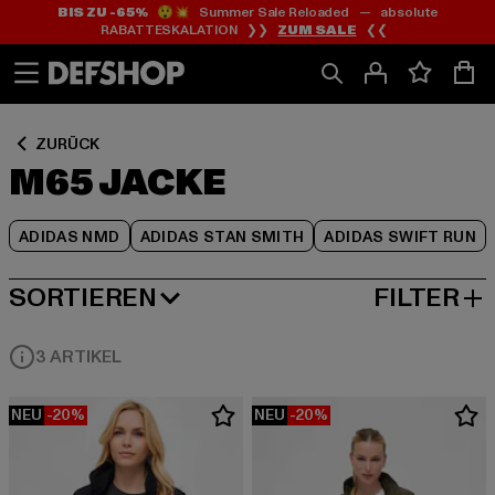
BIS ZU -65%
😲💥 Summer Sale Reloaded — absolute
Zum
Zum
Zum
RABATTESKALATION ❯❯
ZUM SALE
❮❮
Inhalt
Fußzeile
Produktraster
springen
springen
springen
ZURÜCK
M65 JACKE
ADIDAS NMD
ADIDAS STAN SMITH
ADIDAS SWIFT RUN
SORTIEREN
FILTER
BELIEBTESTE
3 ARTIKEL
NEU
-20%
NEU
-20%