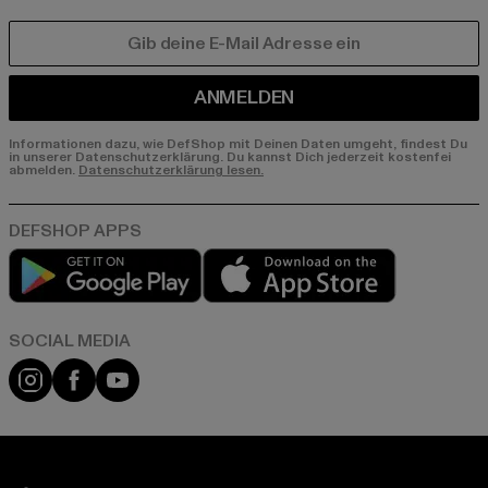
E-MAIL
ANMELDEN
Informationen dazu, wie DefShop mit Deinen Daten umgeht, findest Du
in unserer Datenschutzerklärung. Du kannst Dich jederzeit kostenfei
abmelden.
Datenschutzerklärung lesen.
Play market
App store
Instagram
Facebook
YouTube