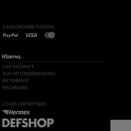
ZAHLUNGSMETHODEN
LASTSCHRIFT
SOFORTÜBERWEISUNG
RATENKAUF
RECHNUNG
LOGISTIKPARTNER