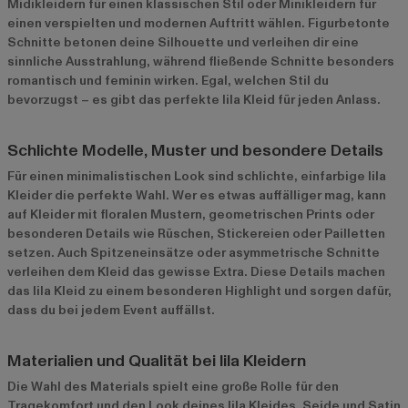
Midikleidern für einen klassischen Stil oder Minikleidern für
einen verspielten und modernen Auftritt wählen. Figurbetonte
Schnitte betonen deine Silhouette und verleihen dir eine
sinnliche Ausstrahlung, während fließende Schnitte besonders
romantisch und feminin wirken. Egal, welchen Stil du
bevorzugst – es gibt das perfekte lila Kleid für jeden Anlass.
Schlichte Modelle, Muster und besondere Details
Für einen minimalistischen Look sind schlichte, einfarbige lila
Kleider die perfekte Wahl. Wer es etwas auffälliger mag, kann
auf Kleider mit floralen Mustern, geometrischen Prints oder
besonderen Details wie Rüschen, Stickereien oder Pailletten
setzen. Auch Spitzeneinsätze oder asymmetrische Schnitte
verleihen dem Kleid das gewisse Extra. Diese Details machen
das lila Kleid zu einem besonderen Highlight und sorgen dafür,
dass du bei jedem Event auffällst.
Materialien und Qualität bei lila Kleidern
Die Wahl des Materials spielt eine große Rolle für den
Tragekomfort und den Look deines lila Kleides. Seide und Satin