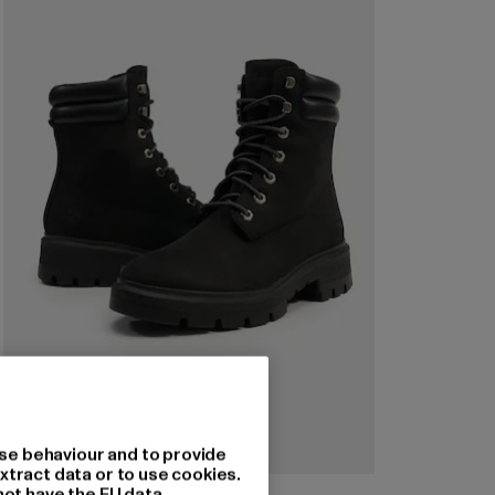
se behaviour and to provide
xtract data or to use cookies.
TIMBERLAND
not have the EU data