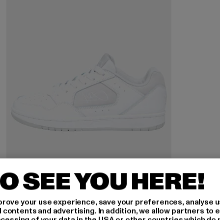
O SEE YOU HERE!
rove your use experience, save your preferences, analyse u
ontents and advertising. In addition, we allow partners to e
ocessing of your data in the USA or other countries which do 