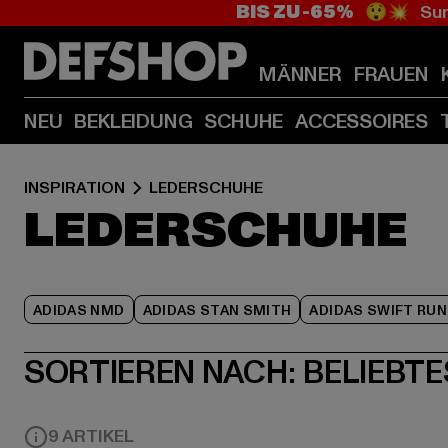
BIS ZU -65%
😲💥 Sum
MÄNNER
FRAUEN
NEU
BEKLEIDUNG
SCHUHE
ACCESSOIRES
INSPIRATION
LEDERSCHUHE
LEDERSCHUHE
ADIDAS NMD
ADIDAS STAN SMITH
ADIDAS SWIFT RUN
SORTIEREN NACH:
BELIEBTE
9 ARTIKEL