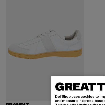
GREAT T
DefShop uses cookies to imp
and measure interest-based c
This may also include the pr