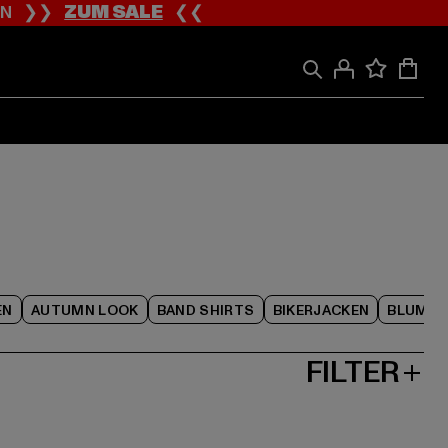
ION ❯❯
ZUM SALE
❮❮
EN
AUTUMN LOOK
BAND SHIRTS
BIKERJACKEN
BLUME
FILTER