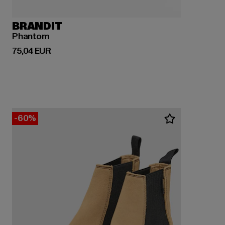
BRANDIT
Phantom
Derzeitiger Preis: 75,04 EUR
75,04 EUR
-60%