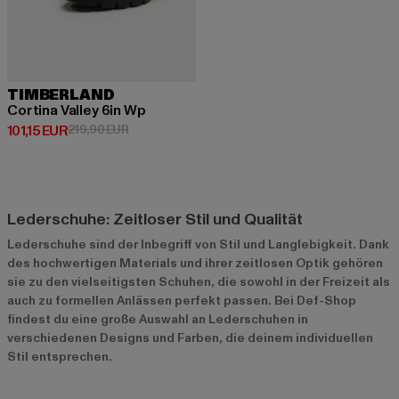
TIMBERLAND
Cortina Valley 6in Wp
Derzeitiger Preis: 101,15 EUR
Aktionspreis: 219,90 EUR
101,15 EUR
219,90 EUR
Lederschuhe: Zeitloser Stil und Qualität
Lederschuhe sind der Inbegriff von Stil und Langlebigkeit. Dank
des hochwertigen Materials und ihrer zeitlosen Optik gehören
sie zu den vielseitigsten Schuhen, die sowohl in der Freizeit als
auch zu formellen Anlässen perfekt passen. Bei Def-Shop
findest du eine große Auswahl an Lederschuhen in
verschiedenen Designs und Farben, die deinem individuellen
Stil entsprechen.