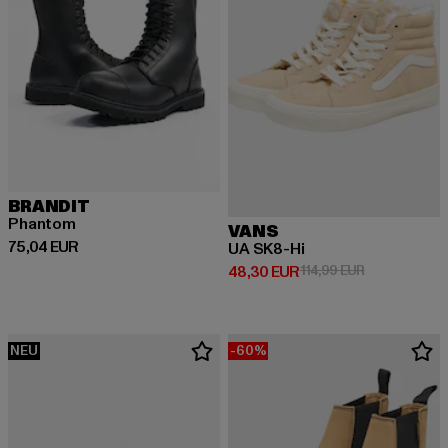
BRANDIT
Phantom
VANS
Derzeitiger Preis: 75,04 EUR
75,04 EUR
UA SK8-Hi
Derzeitiger Preis: 48,30 EUR
Aktionspreis:
48,30 EUR
114,99 EUR
NEU
-60%