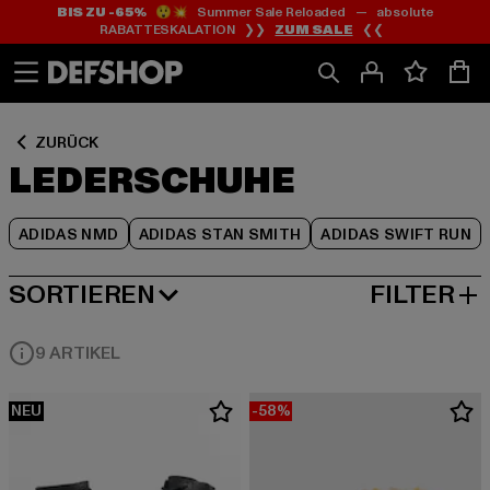
BIS ZU -65%
😲💥 Summer Sale Reloaded — absolute
Zum
Zum
Zum
RABATTESKALATION ❯❯
ZUM SALE
❮❮
Inhalt
Fußzeile
Produktraster
springen
springen
springen
ZURÜCK
LEDERSCHUHE
ADIDAS NMD
ADIDAS STAN SMITH
ADIDAS SWIFT RUN
SORTIEREN
FILTER
BELIEBTESTE
9 ARTIKEL
NEU
-58%