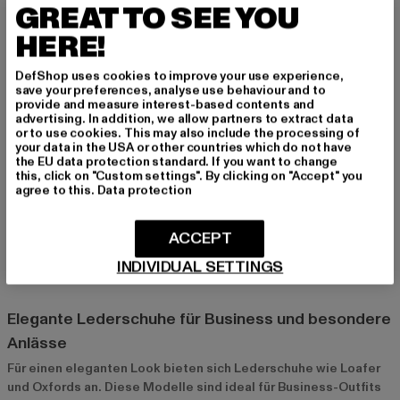
GREAT TO SEE YOU
Zeit an die Form deines Fußes anzupassen, was den
Tragekomfort stetig erhöht. Je öfter du sie trägst, desto
HERE!
bequemer werden sie. Leder ist ein natürliches Material, das
weicher wird und deinem Fuß eine individuelle Passform bietet
DefShop uses cookies to improve your use experience,
save your preferences, analyse use behaviour and to
– perfekt für einen ganztägigen Komfort.
provide and measure interest-based contents and
advertising. In addition, we allow partners to extract data
or to use cookies. This may also include the processing of
Top-Styles für Lederschuhe bei Def-Shop
your data in the USA or other countries which do not have
the EU data protection standard. If you want to change
Leder-Sneaker: Der Mix aus Komfort und Style
this, click on "Custom settings". By clicking on "Accept" you
agree to this.
Data protection
Leder-Sneaker
sind eine lässige und stylische Wahl für den
Alltag. Sie kombinieren den Komfort von Sneakers mit der
Eleganz von Leder und passen zu vielen Freizeit-Looks.
ACCEPT
Besonders gut lassen sie sich mit Jeans und T-Shirts
INDIVIDUAL SETTINGS
kombinieren und verleihen deinem Outfit eine edle Note.
Elegante Lederschuhe für Business und besondere
Anlässe
Für einen eleganten Look bieten sich
Lederschuhe
wie Loafer
und Oxfords an. Diese Modelle sind ideal für Business-Outfits