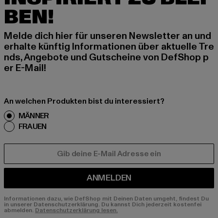
BEN!
Melde dich hier für unseren Newsletter an und
erhalte künftig Informationen über aktuelle Tre
nds, Angebote und Gutscheine von DefShop p
er E-Mail!
An welchen Produkten bist du interessiert?
MÄNNER
FRAUEN
E-MAIL
ANMELDEN
Informationen dazu, wie DefShop mit Deinen Daten umgeht, findest Du
in unserer Datenschutzerklärung. Du kannst Dich jederzeit kostenfei
abmelden.
Datenschutzerklärung lesen.