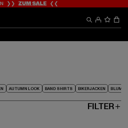
ION ❯❯
ZUM SALE
❮❮
EN
AUTUMN LOOK
BAND SHIRTS
BIKERJACKEN
BLUME
FILTER