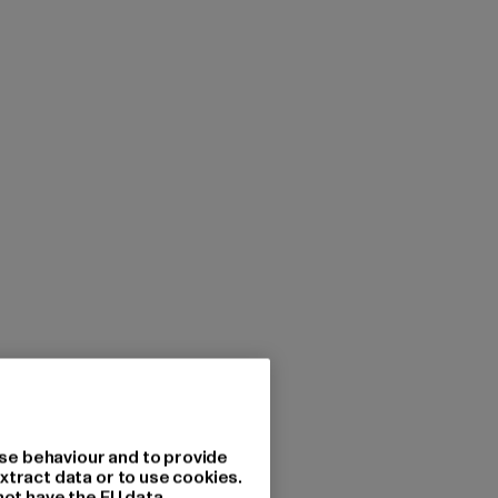
se behaviour and to provide
xtract data or to use cookies.
not have the EU data