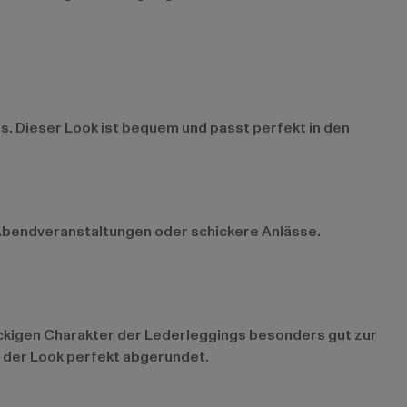
s. Dieser Look ist bequem und passt perfekt in den
ür Abendveranstaltungen oder schickere Anlässe.
rockigen Charakter der Lederleggings besonders gut zur
d der Look perfekt abgerundet.