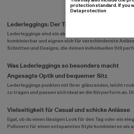
protection standard. If you w
Data protection
Lederleggings: Der Trend-Look für coole und 
Lederleggings sind ein absolutes Must-have für alle, di
kombinierbar und eignen sich für verschiedenste Anlässe
Schnitten und Designs, die deinen individuellen Stil per
Was Lederleggings so besonders macht
Angesagte Optik und bequemer Sitz
Lederleggings punkten mit ihrer glänzenden, leicht rock
zu tragen und passen sich ideal an die Körperform an. D
Vielseitigkeit für Casual und schicke Anlässe
Egal, ob du einen lässigen Look für den Tag oder ein el
Pullovern für einen entspannten Style kombinieren als a