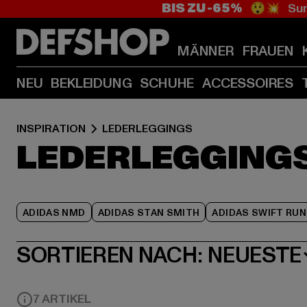
BIS ZU -65%
😲💥 Sum
MÄNNER
FRAUEN
NEU
BEKLEIDUNG
SCHUHE
ACCESSOIRES
INSPIRATION
LEDERLEGGINGS
LEDERLEGGING
ADIDAS NMD
ADIDAS STAN SMITH
ADIDAS SWIFT RUN
SORTIEREN NACH:
NEUESTE
7 ARTIKEL