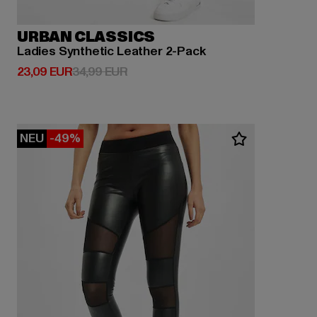
URBAN CLASSICS
Ladies Synthetic Leather 2-Pack
Derzeitiger Preis: 23,09 EUR
Aktionspreis: 34,99 EUR
23,09 EUR
34,99 EUR
NEU
-49%