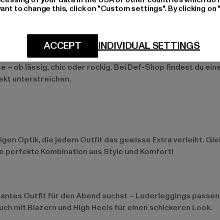
ant to change this, click on "Custom settings". By clicking on 
elegante Styles
ACCEPT
INDIVIDUAL SETTINGS
e ihren Look mit einem coolen und edlen Touch aufwerten mö
 – ob lässig, chic oder rockig. Bei Def-Shop findest du ei
fekt unterstreichen.
igen Optik, die jedem Outfit das gewisse Extra verleiht. Gl
ie perfekte Kombination aus Style und Komfort!
egantes Outfit für den Abend suchst – Lederleggings passen 
uch mit Blazern und High Heels für einen schickeren Look.