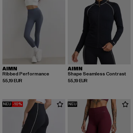
AIMN
AIMN
Ribbed Performance
Shape Seamless Contrast
Derzeitiger Preis: 55,19 EUR
Derzeitiger Preis: 55,19 EUR
55,19 EUR
55,19 EUR
NEU
-10%
NEU