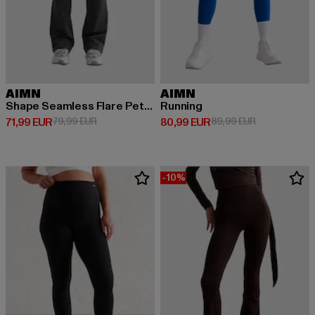
AIMN
AIMN
Shape Seamless Flare Petite
Running
Derzeitiger Preis: 71,99 EUR
Aktionspreis: 79,99 EUR
Derzeitiger Preis: 80,99 EUR
Aktionspreis:
71,99 EUR
79,99 EUR
80,99 EUR
89,99 EUR
-10%