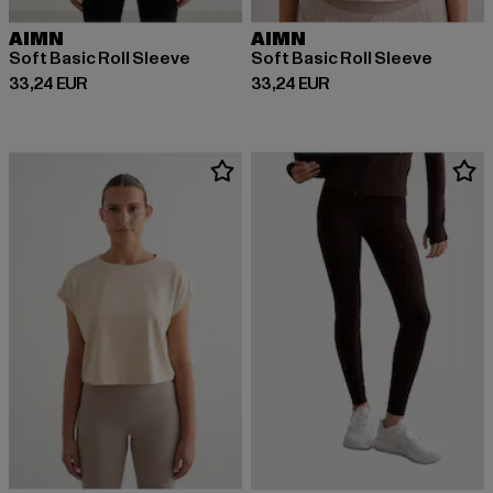
AIMN
AIMN
Soft Basic Roll Sleeve
Soft Basic Roll Sleeve
Derzeitiger Preis: 33,24 EUR
Derzeitiger Preis: 33,24 EUR
33,24 EUR
33,24 EUR