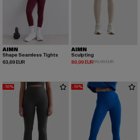
AIMN
AIMN
Shape Seamless Tights
Sculpting
Derzeitiger Preis: 63,69 EUR
Derzeitiger Preis: 89,99 EUR
Aktionspreis:
63,69 EUR
89,99 EUR
99,99 EUR
-10%
-10%