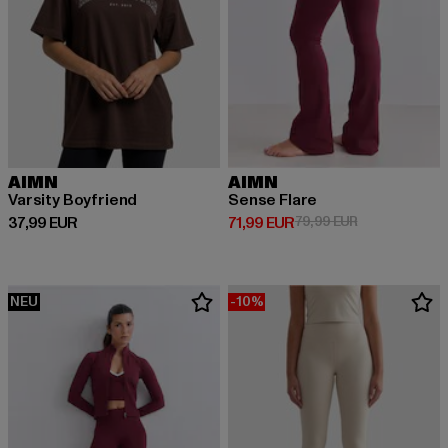
AIMN
AIMN
Varsity Boyfriend
Sense Flare
Derzeitiger Preis: 37,99 EUR
Derzeitiger Preis: 71,99 EUR
Aktionspreis: 
37,99 EUR
71,99 EUR
79,99 EUR
NEU
-10%