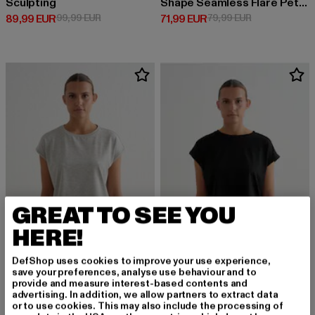
Sculpting
Shape Seamless Flare Petite
Derzeitiger Preis: 89,99 EUR
Aktionspreis: 99,99 EUR
Derzeitiger Preis: 71,99 EUR
Aktionspreis: 
89,99 EUR
99,99 EUR
71,99 EUR
79,99 EUR
GREAT TO SEE YOU
HERE!
DefShop uses cookies to improve your use experience,
save your preferences, analyse use behaviour and to
provide and measure interest-based contents and
AIMN
AIMN
advertising. In addition, we allow partners to extract data
Soft Basic Roll Sleeve
Soft Basic
or to use cookies. This may also include the processing of