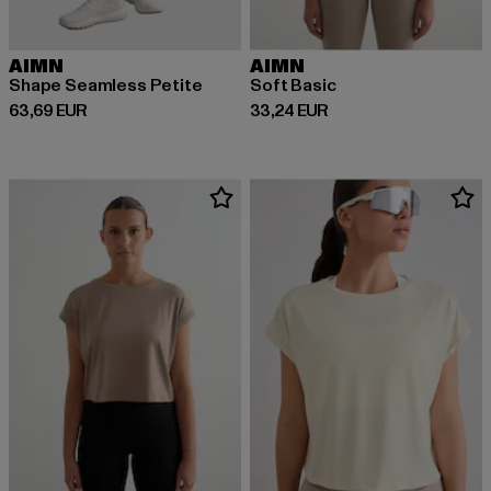
AIMN
AIMN
Shape Seamless Petite
Soft Basic
Derzeitiger Preis: 63,69 EUR
Derzeitiger Preis: 33,24 EUR
63,69 EUR
33,24 EUR