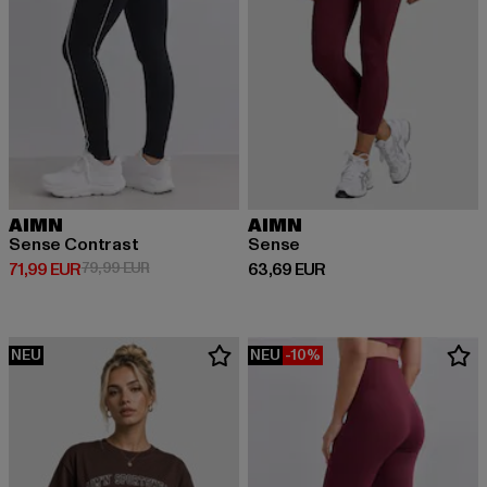
AIMN
AIMN
Sense Contrast
Sense
Derzeitiger Preis: 71,99 EUR
Aktionspreis: 79,99 EUR
Derzeitiger Preis: 63,69 EUR
71,99 EUR
79,99 EUR
63,69 EUR
NEU
NEU
-10%