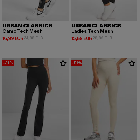
URBAN CLASSICS
URBAN CLASSICS
Camo Tech Mesh
Ladies Tech Mesh
Derzeitiger Preis: 16,99 EUR
Aktionspreis: 24,99 EUR
Derzeitiger Preis: 15,89 EUR
Aktionspreis: 
16,99 EUR
24,99 EUR
15,89 EUR
29,99 EUR
-31%
-51%