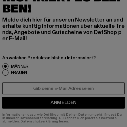
BEN!
Melde dich hier für unseren Newsletter an und
erhalte künftig Informationen über aktuelle Tre
nds, Angebote und Gutscheine von DefShop p
er E-Mail!
An welchen Produkten bist du interessiert?
MÄNNER
FRAUEN
E-MAIL
ANMELDEN
Informationen dazu, wie DefShop mit Deinen Daten umgeht, findest Du
in unserer Datenschutzerklärung. Du kannst Dich jederzeit kostenfei
abmelden.
Datenschutzerklärung lesen.