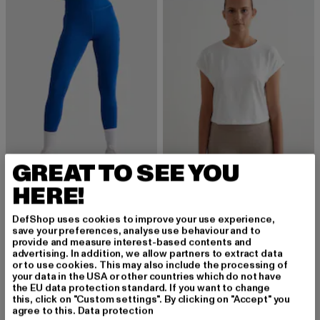
GREAT TO SEE YOU
HERE!
AIMN
AIMN
Running
Soft Basic
DefShop uses cookies to improve your use experience,
Derzeitiger Preis: 80,99 EUR
Aktionspreis: 89,99 EUR
Derzeitiger Preis: 33,24 EUR
80,99 EUR
89,99 EUR
33,24 EUR
save your preferences, analyse use behaviour and to
provide and measure interest-based contents and
advertising. In addition, we allow partners to extract data
or to use cookies. This may also include the processing of
your data in the USA or other countries which do not have
the EU data protection standard. If you want to change
this, click on "Custom settings". By clicking on "Accept" you
Laufkleidung: Dein perfekter Begleiter für jede
agree to this.
Data protection