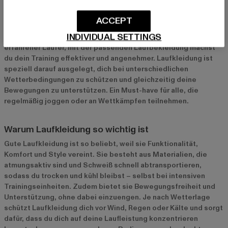
Laufstrecke
Die richtige Laufkleidung ist das A und O für jeden Läufer. Sie
ACCEPT
bietet nicht nur Komfort, sondern unterstützt dich auch dabei,
INDIVIDUAL SETTINGS
deine beste Leistung abzurufen. Egal ob Anfänger oder
erfahrener Läufer, mit der passenden Laufbekleidung machst
du dein Training effektiver und angenehmer. Laufkleidung ist
speziell darauf ausgelegt, dich bei unterschiedlichen
Wetterbedingungen zu schützen und gleichzeitig deine
Bewegungen zu unterstützen. Ein Must-have für alle, die
regelmäßig joggen oder an Wettkämpfen teilnehmen.
Warum Laufkleidung so wichtig ist
Gute Laufkleidung ist so beliebt, weil sie Funktionalität,
Komfort und Style vereint. Sie besteht aus Materialien, die
atmungsaktiv sind und Schweiß schnell abtransportieren,
sodass du trocken und kühl bleibst – selbst bei intensiven
Trainingseinheiten. Zudem bietet sie Bewegungsfreiheit und
Unterstützung, ohne dabei einzuengen. Je nach Wetterlage
schützt Laufkleidung dich vor Wind, Regen oder Kälte und sorgt
dafür, dass du dich auf deine Laufleistung konzentrieren