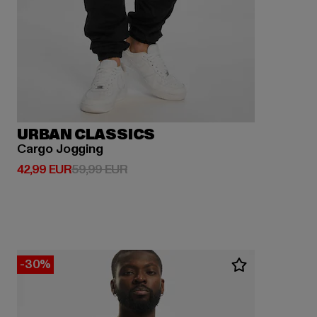
URBAN CLASSICS
Cargo Jogging
Derzeitiger Preis: 42,99 EUR
Aktionspreis: 59,99 EUR
42,99 EUR
59,99 EUR
-30%