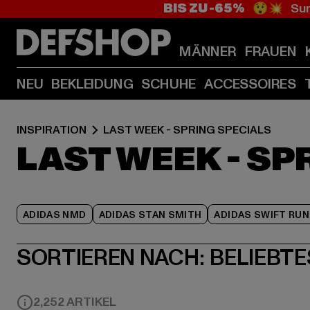
BIS ZU -65%
😲💥 Sum
MÄNNER
FRAUEN
NEU
BEKLEIDUNG
SCHUHE
ACCESSOIRES
INSPIRATION
LAST WEEK - SPRING SPECIALS
LAST WEEK - SP
ADIDAS NMD
ADIDAS STAN SMITH
ADIDAS SWIFT RUN
SORTIEREN NACH:
BELIEBTE
2,252 ARTIKEL