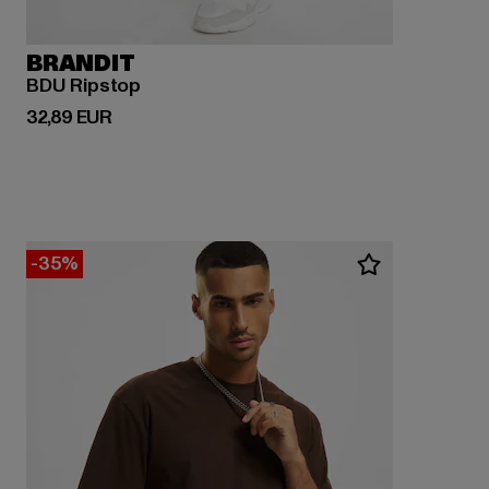
BRANDIT
BDU Ripstop
Derzeitiger Preis: 32,89 EUR
32,89 EUR
-35%