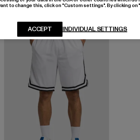
ant to change this, click on "Custom settings". By clicking on 
-13%
ACCEPT
INDIVIDUAL SETTINGS