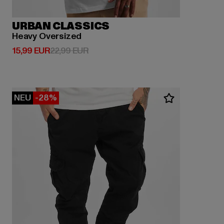
URBAN CLASSICS
Heavy Oversized
Derzeitiger Preis: 15,99 EUR
Aktionspreis: 22,99 EUR
15,99 EUR
22,99 EUR
NEU
-28%