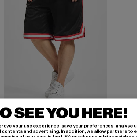
O SEE YOU HERE!
URBAN CLASSICS
Stripes Mesh Shorts
rove your use experience, save your preferences, analyse u
Derzeitiger Preis: 20,99 EUR
Aktionspreis: 29,99 EUR
20,99 EUR
29,99 EUR
ontents and advertising. In addition, we allow partners to e
ocessing of your data in the USA or other countries which do 