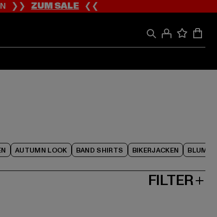
ION ❯❯
ZUM SALE
❮❮
EN
AUTUMN LOOK
BAND SHIRTS
BIKERJACKEN
BLUME
FILTER