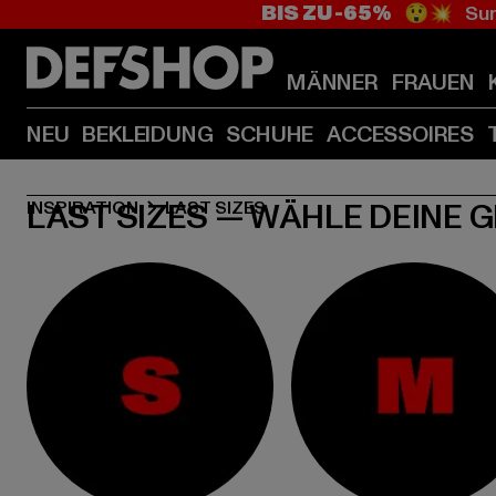
BIS ZU -65%
😲💥 Sum
MÄNNER
FRAUEN
NEU
BEKLEIDUNG
SCHUHE
ACCESSOIRES
LAST SIZES — WÄHLE DEINE 
INSPIRATION
LAST SIZES