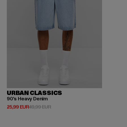
URBAN CLASSICS
90's Heavy Denim
Derzeitiger Preis: 25,99 EUR
Aktionspreis: 49,99 EUR
25,99 EUR
49,99 EUR