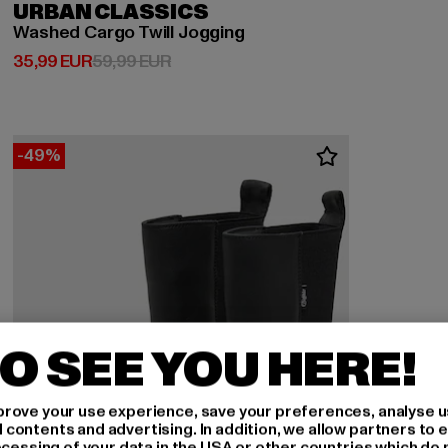
URBAN CLASSICS
Washed Cargo Twill Jogging
Derzeitiger Preis: 35,99 EUR
Aktionspreis: 59,99 EUR
35,99 EUR
59,99 EUR
-49%
O SEE YOU HERE!
rove your use experience, save your preferences, analyse u
ontents and advertising. In addition, we allow partners to e
ocessing of your data in the USA or other countries which do 