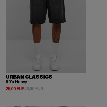
URBAN CLASSICS
90's Heavy
Derzeitiger Preis: 25,00 EUR
Aktionspreis: 49,99 EUR
25,00 EUR
49,99 EUR