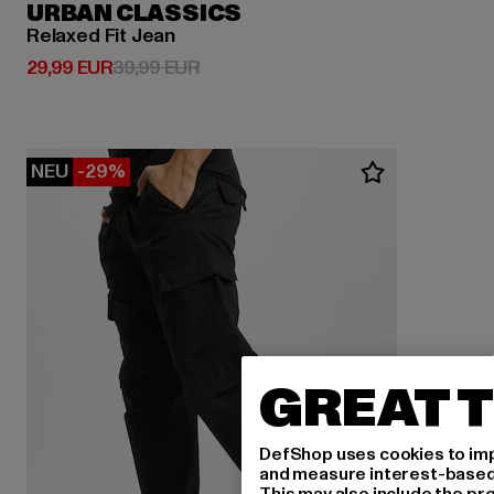
URBAN CLASSICS
Relaxed Fit Jean
Derzeitiger Preis: 29,99 EUR
Aktionspreis: 39,99 EUR
29,99 EUR
39,99 EUR
NEU
-29%
GREAT T
DefShop uses cookies to imp
and measure interest-based c
This may also include the pr