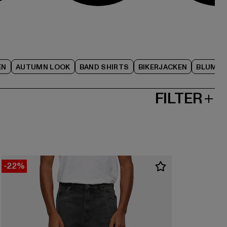
EN
AUTUMN LOOK
BAND SHIRTS
BIKERJACKEN
BLUME
FILTER
-22%