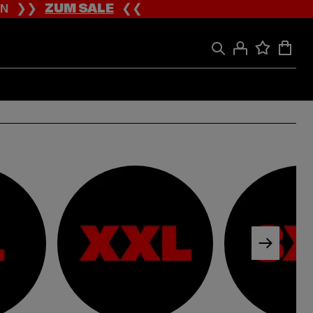
ION ❯❯
ZUM SALE
❮❮