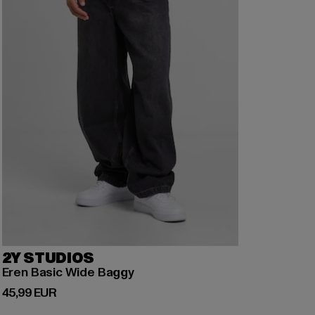
2Y STUDIOS
Eren Basic Wide Baggy
Derzeitiger Preis: 45,99 EUR
45,99 EUR