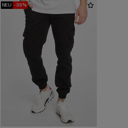
NEU
-35%